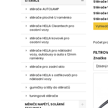
STĚRAČE
Stěrače 
Stěrače
stěrače AUTOLAMP
Stěrače 
stěrače ploché U raménko
Stěrače
stěrače HELLA Cleantech pro
Vyhledá
osobní vozy
stěrače HELLA kovové pro
osobní vozy
Počet pro
stěrače HELLA pro nákladní
FILTRO
vozy, autobusy a auta s 12mm
Značka
raménky
(žádný f
stěrače pro zadní sklo
stěrače HELLA s ostřikovači pro
nákladní vozy
gumičky a lišty do stěračů
tuningové stěrače
MĚNIČE NAPĚTÍ, SOLÁRNÍ