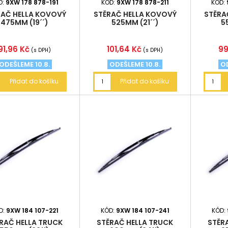
D:
9XW 178 878-191
KÓD:
9XW 178 878-211
KÓD:
RAČ HELLA KOVOVÝ
STĚRAČ HELLA KOVOVÝ
STĚRA
475MM (19´´)
525MM (21´´)
5
Cena
Cena
C
91,96 Kč
101,64 Kč
99
(s DPH)
(s DPH)
ODEŠLEME 10.8.
ODEŠLEME 10.8.
OD
Přidat do košíku
Přidat do košíku
D:
9XW 184 107-221
KÓD:
9XW 184 107-241
KÓD:
RAČ HELLA TRUCK
STĚRAČ HELLA TRUCK
STĚR