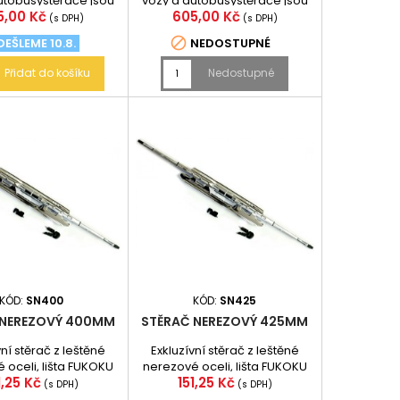
utobusystěrače jsou
vozy a autobusystěrače jsou
na
Cena
5,00 Kč
605,00 Kč
ostřikovači se čtyřmi
vybaveny ostřikovači se čtyřmi
(s DPH)
(s DPH)
kamiuchycení...
tryskamiuchycení...

EŠLEME 10.8.
NEDOSTUPNÉ
Přidat do košíku
Nedostupné
KÓD:
SN400
KÓD:
SN425
 NEREZOVÝ 400MM
STĚRAČ NEREZOVÝ 425MM
vní stěrač z leštěné
Exkluzívní stěrač z leštěné
 oceli, lišta FUKOKU
nerezové oceli, lišta FUKOKU
ena
Cena
1,25 Kč
151,25 Kč
o - odolná vůči UV
Japonsko - odolná vůči UV
(s DPH)
(s DPH)
záření.
záření.