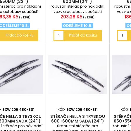
550MM (22´´)
600MM (24´´)
6
ní stěrač pro nákladní
robustní stěrač pro nákladní
robustní
a autobusy součástí
vozy a autobusy součástí
vozy a
Cena
Cena
Ce
163,35 Kč
203,28 Kč
18
ní jsou adaptéry pro
balení jsou adaptéry pro
balení
(s DPH)
(s DPH)
raménka 8mm...
raménka 12mm...
ra
ODEŠLEME 10.8.
ODEŠLEME 10.8.
OD
Přidat do košíku
Přidat do košíku
D:
9XW 206 480-801
KÓD:
9XW 206 480-811
KÓD:
ČE HELLA S TRYSKOU
STĚRAČE HELLA S TRYSKOU
STĚRAČE
600MM SADA (24´´)
600+600MM SADA (24´´)
650+55
í stěrače pro nákladní
0robustní stěrače pro
robustní 