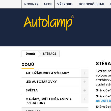
NOVINKY
AKCE
VÝPRODEJ
DOPORUČUJEME
Domů
STĚRAČE
STĚR
DOMŮ
Kvalitní 
AUTOŽÁROVKY A VÝBOJKY
volbou be
starších 
LED AUTOŽÁROVKY
zadní st
SVĚTLA
Stěrače
Stěrače
MAJÁKY, SVĚTELNÉ RAMPY A
od 2014.1
PREDÁTORY
Stěrače