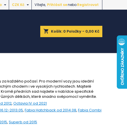


a
CZK Kč
Vítejte,
Přihlásit se
nebo
Registrovat
shopping_cart
Košík:
0
Položky - 0,00 Kč
du za každého počasí. Pro moderní vozy jsou ideální
tichým chodem i ve vysokých rychlostech. Majitelé
. Kromě předních sad najdete v nabídce specifické
 různých délkách, které snadno svépomocí vyměníte.
od 2012
,
Octavia IV od 2021
6.12-2013.05
,
Fabia Hatchback od 2014.08
,
Fabia Combi
2015
,
Superb od 2015