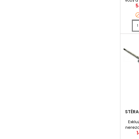
vozy a
C
5
vybaven
tr
STĚRA
Exklu
nerezo
1
Japon