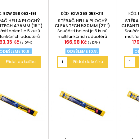
D:
9XW 358 053-191
KÓD:
9XW 358 053-211
KÓD:
RAČ HELLA PLOCHÝ
STĚRAČ HELLA PLOCHÝ
STĚRA
TECH 475MM (19´´)
CLEANTECH 530MM (21´´)
CLEANT
stí balení je 5 kusů
Součástí balení je 5 kusů
Součást
ifunkčních adaptérů
multifunkčních adaptérů
multif
Cena
Cena
Ce
163,35 Kč
166,98 Kč
17
(s DPH)
(s DPH)
ODEŠLEME 10.8.
ODEŠLEME 10.8.
OD
Přidat do košíku
Přidat do košíku