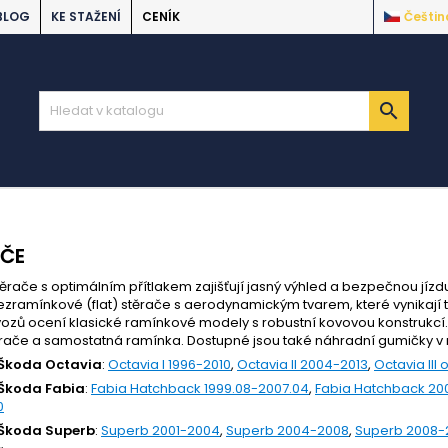
BLOG
KE STAŽENÍ
CENÍK
Češtin

AČE
stěrače s optimálním přítlakem zajišťují jasný výhled a bezpečnou jíz
zramínkové (flat) stěrače s aerodynamickým tvarem, které vynikají 
vozů ocení klasické ramínkové modely s robustní kovovou konstrukcí
ěrače a samostatná ramínka. Dostupné jsou také náhradní gumičky v
 Škoda Octavia
:
Octavia I 1996-2010
,
Octavia II 2004-2013
,
Octavia III 
 Škoda Fabia
:
Fabia Hatchback 1999.08-2007.04
,
Fabia Hatchback 200
0
 Škoda Superb
:
Superb 2001-2004
,
Superb 2004-2008
,
Superb 2008-