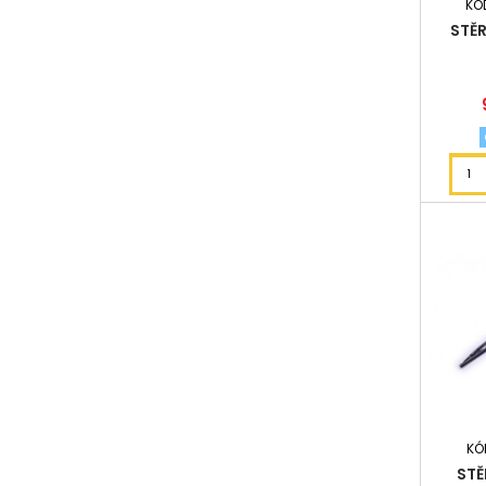
KÓ
STĚ
KÓ
STĚ