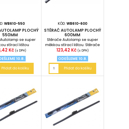
D:
WB610-550
KÓD:
WB610-600
AUTOLAMP PLOCHÝ
STĚRAČ AUTOLAMP PLOCHÝ
550MM
600MM
 Autolamp se super
Stěrače Autolamp se super
u stírací lištou
měkkou stírací lištou. Stěrače
na
Cena
3,42 Kč
123,42 Kč
mají nejnovější multifunkční
(s DPH)
(s DPH)
konstrukci,...
EŠLEME 10.8.
ODEŠLEME 10.8.
Přidat do košíku
Přidat do košíku