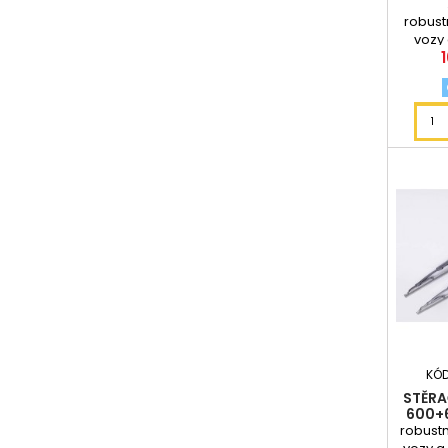
robust
vozy 
bale
KÓ
STĚRA
600+
robustn