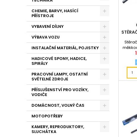
TECHNIKA
CHEMIE, BARVY, HASÍCÍ
PŘÍSTROJE
VYBAVENÍ DÍLNY
STĚRA
VÝBAVA VOZU
Stěra
měkkou 
INSTALAČNÍ MATERIÁL, POJISTKY
mají n
HADICOVÉ SPONY, HADICE,
SPIRÁLY
PRACOVNÍ LAMPY, OSTATNÍ
SVĚTELNÉ ZDROJE
PŘÍSLUŠENSTVÍ PRO VOZÍKY,
VODIČE
DOMÁCNOST, VOLNÝ ČAS
MOTOPOTŘEBY
KAMERY, REPRODUKTORY,
SLUCHÁTKA