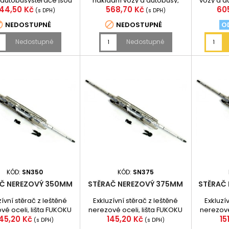
 autobusystěrače jsou
nákladní vozy a autobusy,
vozy a a
ena
Cena
Ce
44,50 Kč
568,70 Kč
60
y ostřikovači se čtyřmi
stěrače jsou vybaveny
vybaveny 
(s DPH)
(s DPH)
yskamiuchycení...
ostřikovači se čtyřmi tryskami,
trys


NEDOSTUPNÉ
NEDOSTUPNÉ
OD
uchycení...
Nedostupné
Nedostupné
KÓD:
SN350
KÓD:
SN375
Č NEREZOVÝ 350MM
STĚRAČ NEREZOVÝ 375MM
STĚRAČ
zívní stěrač z leštěné
Exkluzívní stěrač z leštěné
Exkluzí
vé oceli, lišta FUKOKU
nerezové oceli, lišta FUKOKU
nerezové
Cena
Cena
C
45,20 Kč
145,20 Kč
15
sko - odolná vůči UV
Japonsko - odolná vůči UV
Japonsk
(s DPH)
(s DPH)
záření.
záření.