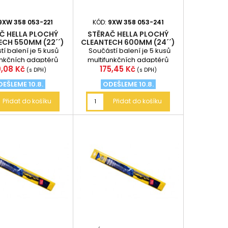
9XW 358 053-221
KÓD:
9XW 358 053-241
Č HELLA PLOCHÝ
STĚRAČ HELLA PLOCHÝ
ECH 550MM (22´´)
CLEANTECH 600MM (24´´)
í balení je 5 kusů
Součástí balení je 5 kusů
unkčních adaptérů
multifunkčních adaptérů
na
Cena
9,08 Kč
175,45 Kč
(s DPH)
(s DPH)
EŠLEME 10.8.
ODEŠLEME 10.8.
Přidat do košíku
Přidat do košíku