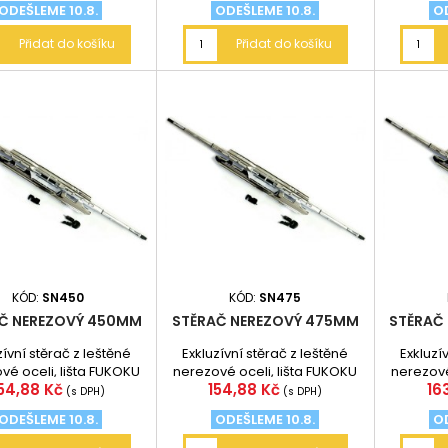
ODEŠLEME 10.8.
ODEŠLEME 10.8.
OD
Přidat do košíku
Přidat do košíku
KÓD:
SN450
KÓD:
SN475
Č NEREZOVÝ 450MM
STĚRAČ NEREZOVÝ 475MM
STĚRAČ
zívní stěrač z leštěné
Exkluzívní stěrač z leštěné
Exkluzí
vé oceli, lišta FUKOKU
nerezové oceli, lišta FUKOKU
nerezové
Cena
Cena
Ce
54,88 Kč
154,88 Kč
16
sko - odolná vůči UV
Japonsko - odolná vůči UV
Japonsk
(s DPH)
(s DPH)
záření.
záření.
ODEŠLEME 10.8.
ODEŠLEME 10.8.
OD