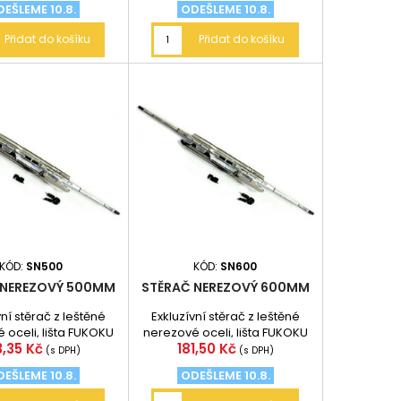
EŠLEME 10.8.
ODEŠLEME 10.8.
Přidat do košíku
Přidat do košíku
KÓD:
SN500
KÓD:
SN600
 NEREZOVÝ 500MM
STĚRAČ NEREZOVÝ 600MM
vní stěrač z leštěné
Exkluzívní stěrač z leštěné
 oceli, lišta FUKOKU
nerezové oceli, lišta FUKOKU
na
Cena
3,35 Kč
181,50 Kč
o - odolná vůči UV
Japonsko - odolná vůči UV
(s DPH)
(s DPH)
záření.
záření.
EŠLEME 10.8.
ODEŠLEME 10.8.