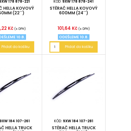
9XW 178 878-221
KÓD:
9XW 178 878-241
Č HELLA KOVOVÝ
STĚRAČ HELLA KOVOVÝ
50MM (22´´)
600MM (24´´)
ena
Cena
,22 Kč
101,64 Kč
(s DPH)
(s DPH)
EŠLEME 10.8.
ODEŠLEME 10.8.
Přidat do košíku
Přidat do košíku
9XW 184 107-261
KÓD:
9XW 184 107-281
AČ HELLA TRUCK
STĚRAČ HELLA TRUCK