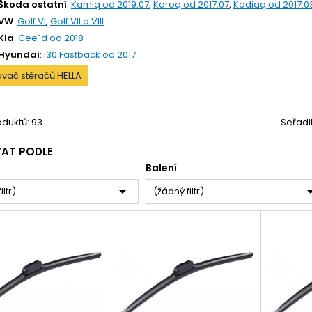
Škoda ostatní
:
Kamiq od 2019.07
,
Karoq od 2017.07
,
Kodiaq od 2017.0
 VW
:
Golf VI
,
Golf VII a VIII
Kia
:
Cee´d od 2018
 Hyundai
:
i30 Fastback od 2017
vač stěračů HELLA
duktů: 93
Seřadi
VAT PODLE
Balení

iltr)
(žádný filtr)