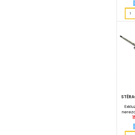
STĚRA
Exklu
nerezo
1
Japon