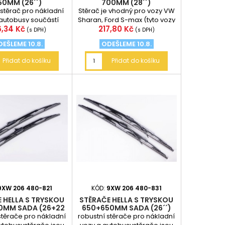
50MM (26´´)
700MM (28´´)
 stěrač pro nákladní
Stěrač je vhodný pro vozy VW
 autobusy součástí
Sharan, Ford S-max (tyto vozy
na
Cena
6,34 Kč
217,80 Kč
 jsou adaptéry pro
mají raménko 12mm
(s DPH)
(s DPH)
ménka 12mm...
široké)robustní...
EŠLEME 10.8.
ODEŠLEME 10.8.
Přidat do košíku
Přidat do košíku
9XW 206 480-821
KÓD:
9XW 206 480-831
 HELLA S TRYSKOU
STĚRAČE HELLA S TRYSKOU
0MM SADA (26+22
650+650MM SADA (26´´)
´´)
stěrače pro nákladní
robustní stěrače pro nákladní