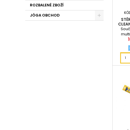
ROZBALENÉ ZBOŽÍ
KÓ
JÓGA OBCHOD
STĚ
CLEAN
Součá
mult