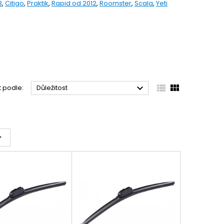
3
,
Citigo
,
Praktik
,
Rapid od 2012
,
Roomster
,
Scala
,
Yeti



t podle:
Důležitost
