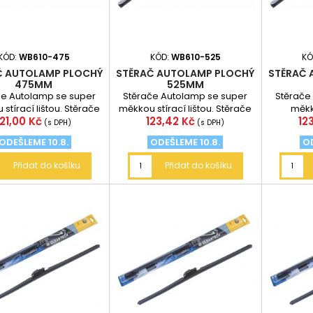
KÓD:
WB610-475
KÓD:
WB610-525
KÓ
Č AUTOLAMP PLOCHÝ
STĚRAČ AUTOLAMP PLOCHÝ
STĚRAČ 
475MM
525MM
če Autolamp se super
Stěrače Autolamp se super
Stěrače
stírací lištou. Stěrače
měkkou stírací lištou. Stěrače
měkko
Cena
Cena
Ce
121,00 Kč
123,42 Kč
12
ejnovější multifunkční
mají nejnovější multifunkční
(s DPH)
(s DPH)
konstrukci,...
konstrukci,...
ODEŠLEME 10.8.
ODEŠLEME 10.8.
OD
Přidat do košíku
Přidat do košíku