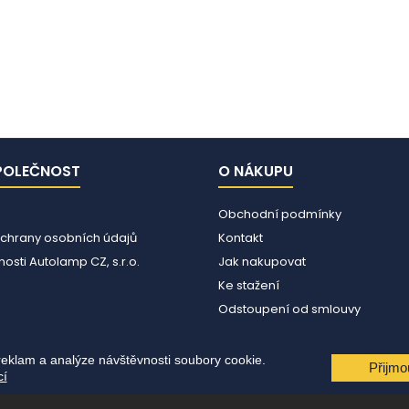
POLEČNOST
O NÁKUPU
Obchodní podmínky
chrany osobních údajů
Kontakt
osti Autolamp CZ, s.r.o.
Jak nakupovat
Ke stažení
Odstoupení od smlouvy
reklam a analýze návštěvnosti soubory cookie.
Přijmo
cí
© Copyright 2026 Autolamp CZ s.r.o.. All Rights Reserved.