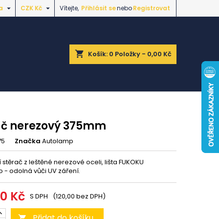


a
CZK Kč
Vítejte,
Přihlásit se
nebo
Registrovat
shopping_cart
Košík:
0
Položky - 0,00 Kč
ač nerezový 375mm
75
Značka
Autolamp
í stěrač z leštěné nerezové oceli, lišta FUKOKU
 - odolná vůči UV záření.
20 Kč
S DPH
(120,00 bez DPH)
Přidat do košíku
