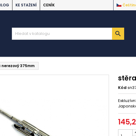
BLOG
KE STAŽENÍ
CENÍK
Češtin

č nerezový 375mm
stěr
Kód
sn3
Exkluzívn
Japonsko
145,