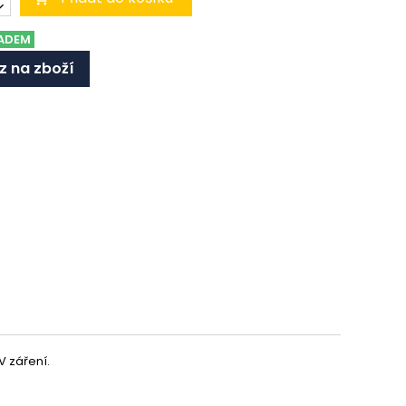
ADEM
z na zboží
V záření.