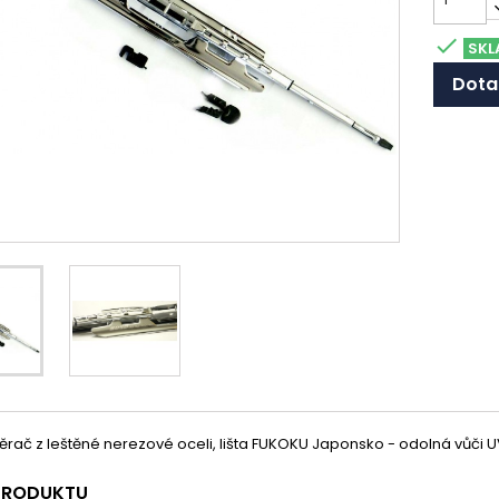

SKL
Dota
stěrač z leštěné nerezové oceli, lišta FUKOKU Japonsko - odolná vůči U
 PRODUKTU