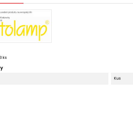
3 ks
ry
Kus