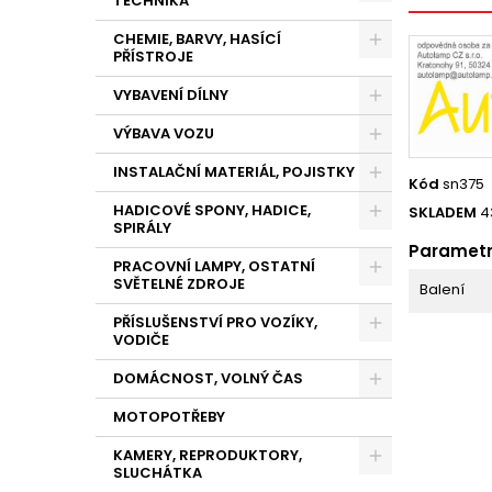
TECHNIKA
CHEMIE, BARVY, HASÍCÍ
PŘÍSTROJE
VYBAVENÍ DÍLNY
VÝBAVA VOZU
INSTALAČNÍ MATERIÁL, POJISTKY
Kód
sn375
HADICOVÉ SPONY, HADICE,
SKLADEM
4
SPIRÁLY
Paramet
PRACOVNÍ LAMPY, OSTATNÍ
SVĚTELNÉ ZDROJE
Balení
PŘÍSLUŠENSTVÍ PRO VOZÍKY,
VODIČE
DOMÁCNOST, VOLNÝ ČAS
MOTOPOTŘEBY
KAMERY, REPRODUKTORY,
SLUCHÁTKA