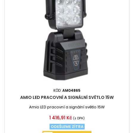
KÓD:
AM04865
AMIO LED PRACOVNÍ A SIGNÁLNÍ SVĚTLO 15W
Amio LED pracovní a signální světlo 15W
Cena
1 416,91 Kč
(s DPH)
ODEŠLEME ZÍTRA