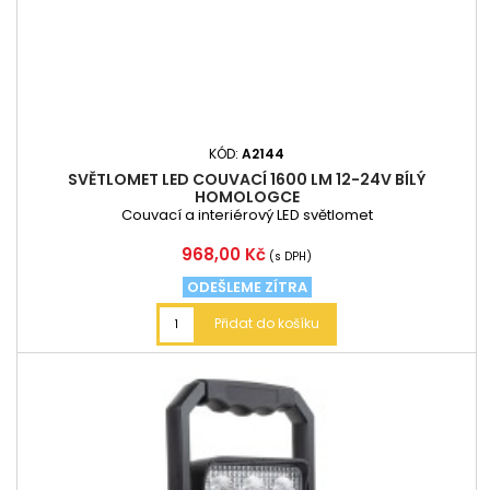
KÓD:
A2144
SVĚTLOMET LED COUVACÍ 1600 LM 12-24V BÍLÝ
HOMOLOGCE
Couvací a interiérový LED světlomet
Cena
968,00 Kč
(s DPH)
ODEŠLEME ZÍTRA
Přidat do košíku