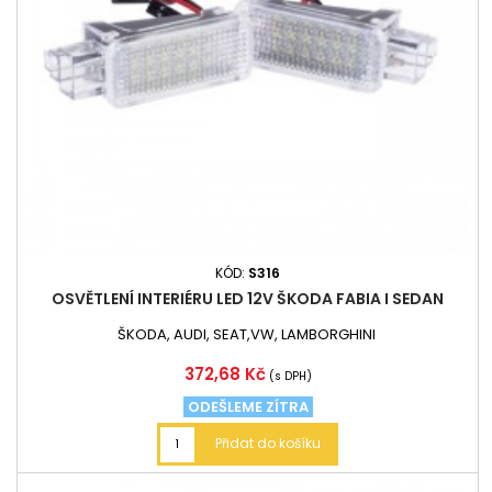
KÓD:
S316
OSVĚTLENÍ INTERIÉRU LED 12V ŠKODA FABIA I SEDAN
ŠKODA, AUDI, SEAT,VW, LAMBORGHINI
Cena
372,68 Kč
(s DPH)
ODEŠLEME ZÍTRA
Přidat do košíku