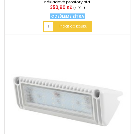
nákladové prostory atd.
Cena
350,90 Kč
(s DPH)
ODEŠLEME ZÍTRA
Přidat do košíku