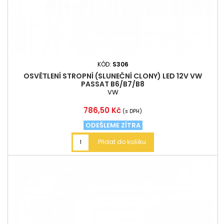
KÓD:
S306
OSVĚTLENÍ STROPNÍ (SLUNEČNÍ CLONY) LED 12V VW
PASSAT B6/B7/B8
VW
Cena
786,50 Kč
(s DPH)
ODEŠLEME ZÍTRA
Přidat do košíku