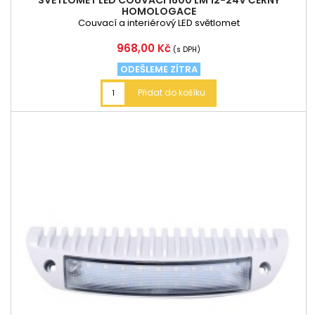
SVĚTLOMET LED COUVACÍ 1600 LM 12-24V ČERNÝ
HOMOLOGACE
Couvací a interiérový LED světlomet
Cena
968,00 Kč
(s DPH)
ODEŠLEME ZÍTRA
Přidat do košíku