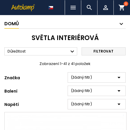
0



shopping_cart
DOMŮ
SVĚTLA INTERIÉROVÁ

Důležitost
FILTROVAT
Zobrazení 1-41 z 41 položek

(žádný filtr)
Značka

(žádný filtr)
Balení

(žádný filtr)
Napětí