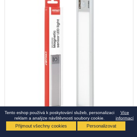
Tento eshop používá k poskytování služeb, personalizaci
Více
reklam a analýze návštěvnosti soubory cookie.
informací
KÓD:
AM04893
Přijmout všechny cookies
Personalizovat
BEZDRÁTOVÉ LED SVĚTLO SE SENZOREM POHYBU 1.2W