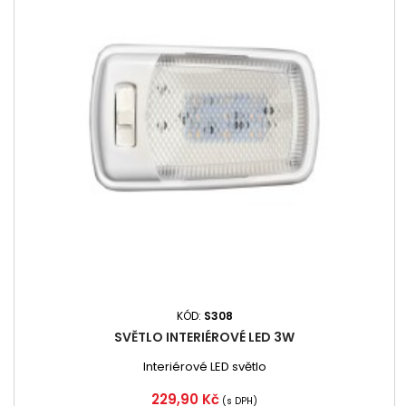
KÓD:
S308
SVĚTLO INTERIÉROVÉ LED 3W
Interiérové LED světlo
Cena
229,90 Kč
(s DPH)