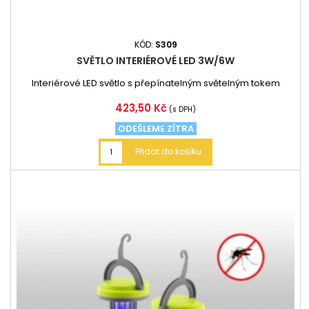
KÓD:
S309
SVĚTLO INTERIÉROVÉ LED 3W/6W
Interiérové LED světlo s přepínatelným světelným tokem
Cena
423,50 Kč
(s DPH)
ODEŠLEME ZÍTRA
Přidat do košíku