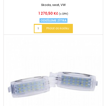
škoda, seat, VW
Cena
1 270,50 Kč
(s DPH)
ODEŠLEME ZÍTRA
Přidat do košíku