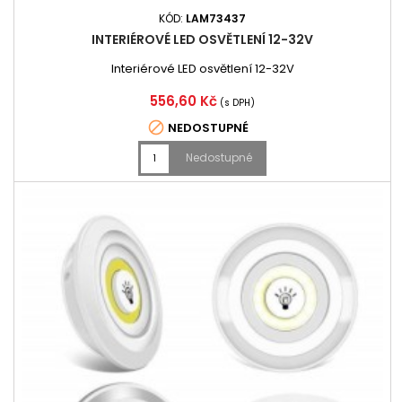
KÓD:
LAM73437
INTERIÉROVÉ LED OSVĚTLENÍ 12-32V
Interiérové LED osvětlení 12-32V
Cena
556,60 Kč
(s DPH)

NEDOSTUPNÉ
Nedostupné