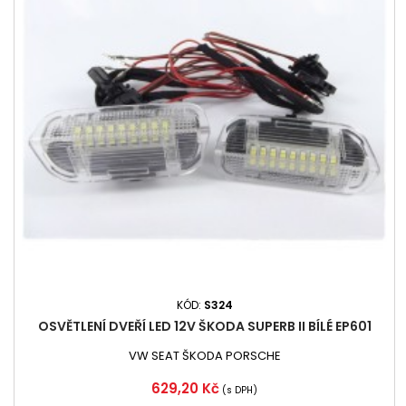
KÓD:
S324
OSVĚTLENÍ DVEŘÍ LED 12V ŠKODA SUPERB II BÍLÉ EP601
VW SEAT ŠKODA PORSCHE
Cena
629,20 Kč
(s DPH)