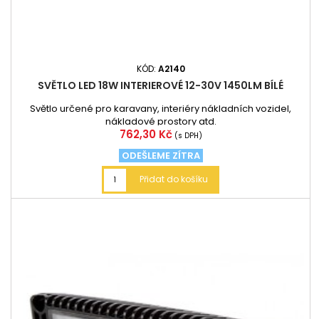
KÓD:
A2140
SVĚTLO LED 18W INTERIEROVÉ 12-30V 1450LM BÍLÉ
Světlo určené pro karavany, interiéry nákladních vozidel,
nákladové prostory atd.
Cena
762,30 Kč
(s DPH)
ODEŠLEME ZÍTRA
Přidat do košíku