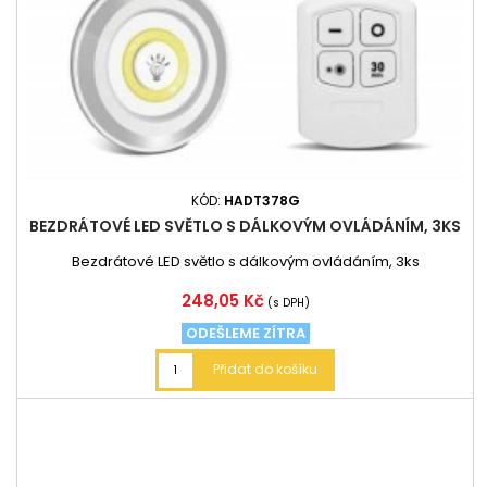
KÓD:
HADT378G
BEZDRÁTOVÉ LED SVĚTLO S DÁLKOVÝM OVLÁDÁNÍM, 3KS
Bezdrátové LED světlo s dálkovým ovládáním, 3ks
Cena
248,05 Kč
(s DPH)
ODEŠLEME ZÍTRA
Přidat do košíku