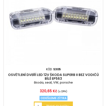
KÓD:
S305
OSVĚTLENÍ DVEŘÍ LED 12V ŠKODA SUPERB II BEZ VODIČŮ
BÍLÉ EP563
škoda, seat, VW, porsche
Cena
320,65 Kč
(s DPH)
ODEŠLEME ZÍTRA
Přidat do košíku