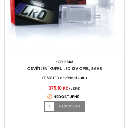
KÓD:
S363
OSVĚTLENÍ KUFRU LED 12V OPEL, SAAB
EP591 LED osvětlení kufru
Cena
375,10 Kč
(s DPH)

NEDOSTUPNÉ
Nedostupné