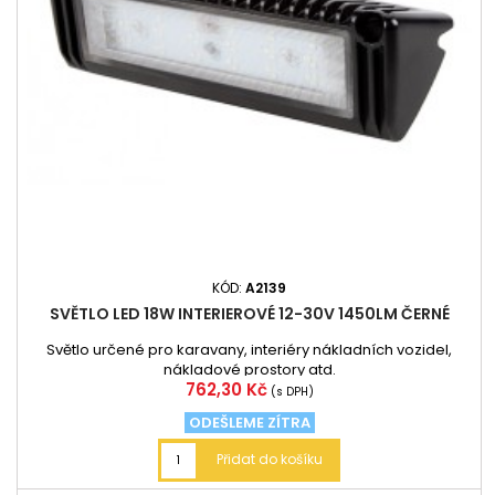
KÓD:
A2139
SVĚTLO LED 18W INTERIEROVÉ 12-30V 1450LM ČERNÉ
Světlo určené pro karavany, interiéry nákladních vozidel,
nákladové prostory atd.
Cena
762,30 Kč
(s DPH)
ODEŠLEME ZÍTRA
Přidat do košíku