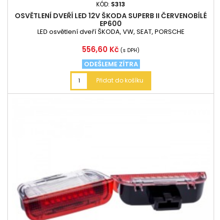
KÓD:
S313
OSVĚTLENÍ DVEŘÍ LED 12V ŠKODA SUPERB II ČERVENOBÍLÉ
EP600
LED osvětlení dveří ŠKODA, VW, SEAT, PORSCHE
Cena
556,60 Kč
(s DPH)
ODEŠLEME ZÍTRA
Přidat do košíku