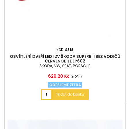
KÓD:
S318
OSVĚTLENÍ DVEŘÍ LED 12V ŠKODA SUPERB II BEZ VODIČŮ
ČERVENOBÍLÉ EP602
ŠKODA, VW, SEAT, PORSCHE
Cena
629,20 Kč
(s DPH)
ODEŠLEME ZÍTRA
Přidat do košíku