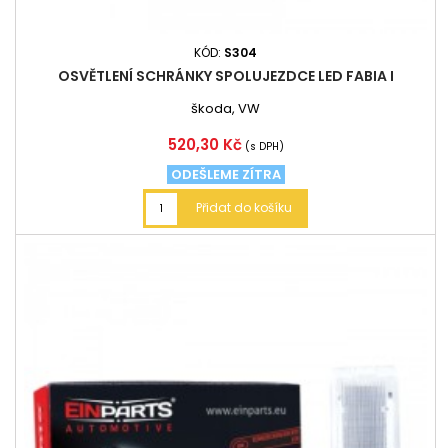
KÓD:
S304
OSVĚTLENÍ SCHRÁNKY SPOLUJEZDCE LED FABIA I
škoda, VW
Cena
520,30 Kč
(s DPH)
ODEŠLEME ZÍTRA
Přidat do košíku