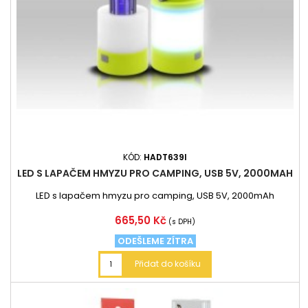
KÓD:
HADT639I
LED S LAPAČEM HMYZU PRO CAMPING, USB 5V, 2000MAH
LED s lapačem hmyzu pro camping, USB 5V, 2000mAh
Cena
665,50 Kč
(s DPH)
ODEŠLEME ZÍTRA
Přidat do košíku