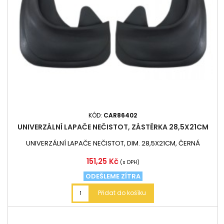
KÓD:
CAR86402
UNIVERZÁLNÍ LAPAČE NEČISTOT, ZÁSTĚRKA 28,5X21CM
UNIVERZÁLNÍ LAPAČE NEČISTOT, DIM. 28,5X21CM, ČERNÁ
Cena
151,25 Kč
(s DPH)
ODEŠLEME ZÍTRA
Přidat do košíku