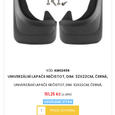
KÓD:
AM02456
UNIVERZÁLNÍ LAPAČE NEČISTOT, DIM. 32X22CM, ČERNÁ,
UNIVERZÁLNÍ LAPAČE NEČISTOT, DIM. 32X22CM, ČERNÁ,
Cena
151,25 Kč
(s DPH)
ODEŠLEME ZÍTRA
Přidat do košíku