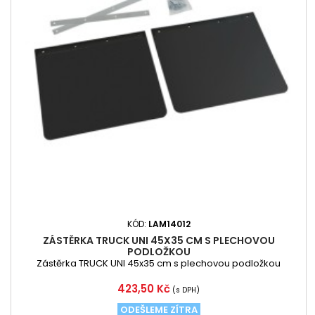
KÓD:
LAM14012
ZÁSTĚRKA TRUCK UNI 45X35 CM S PLECHOVOU
PODLOŽKOU
Zástěrka TRUCK UNI 45x35 cm s plechovou podložkou
Cena
423,50 Kč
(s DPH)
ODEŠLEME ZÍTRA