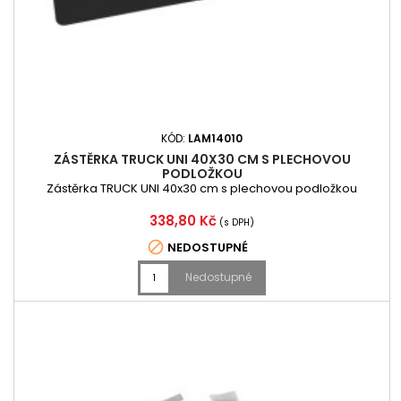
KÓD:
LAM14010
ZÁSTĚRKA TRUCK UNI 40X30 CM S PLECHOVOU
PODLOŽKOU
Zástěrka TRUCK UNI 40x30 cm s plechovou podložkou
Cena
338,80 Kč
(s DPH)

NEDOSTUPNÉ
Nedostupné