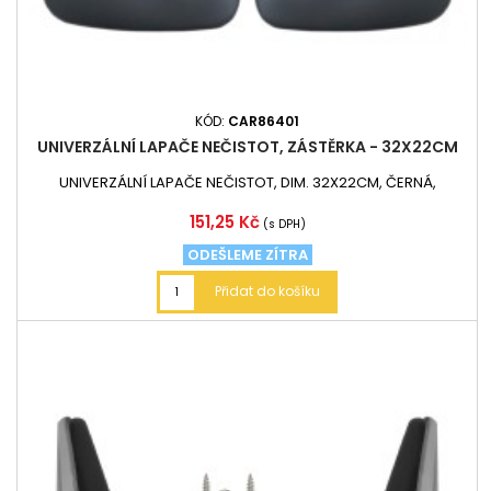
KÓD:
CAR86401
UNIVERZÁLNÍ LAPAČE NEČISTOT, ZÁSTĚRKA - 32X22CM
UNIVERZÁLNÍ LAPAČE NEČISTOT, DIM. 32X22CM, ČERNÁ,
Cena
151,25 Kč
(s DPH)
ODEŠLEME ZÍTRA
Přidat do košíku