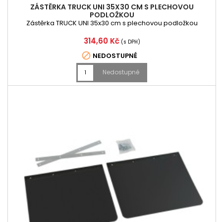
ZÁSTĚRKA TRUCK UNI 35X30 CM S PLECHOVOU
PODLOŽKOU
Zástěrka TRUCK UNI 35x30 cm s plechovou podložkou
Cena
314,60 Kč
(s DPH)

NEDOSTUPNÉ
Nedostupné