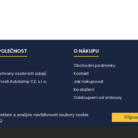
POLEČNOST
O NÁKUPU
Obchodní podmínky
chrany osobních údajů
Kontakt
osti Autolamp CZ, s.r.o.
Jak nakupovat
Ke stažení
Odstoupení od smlouvy
reklam a analýze návštěvnosti soubory cookie.
Přijmo
cí
© Copyright 2026 Autolamp CZ s.r.o.. All Rights Reserved.