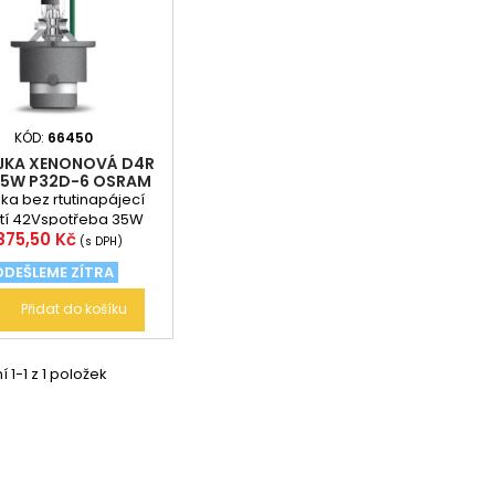
KÓD:
66450
JKA XENONOVÁ D4R
35W P32D-6 OSRAM
ka bez rtutinapájecí
tí 42Vspotřeba 35W
ena
 875,50 Kč
větla 4150Ksvětelný tok
(s DPH)
800lmživotnost...
ODEŠLEME ZÍTRA
Přidat do košíku
 1-1 z 1 položek