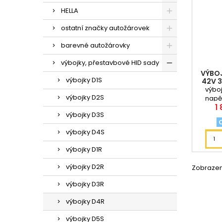
HELLA
ostatní značky autožárovek
barevné autožárovky
výbojky, přestavbové HID sady
VÝBO
výbojky D1S
42V 
výboj
výbojky D2S
napě
C
1
barva s
výbojky D3S
2
výbojky D4S
výbojky D1R
výbojky D2R
Zobrazení
výbojky D3R
výbojky D4R
výbojky D5S