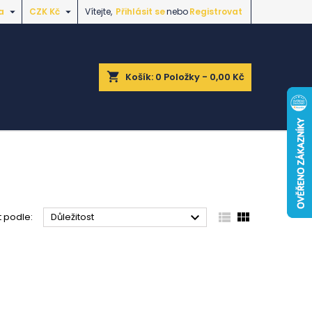


a
CZK Kč
Vítejte,
Přihlásit se
nebo
Registrovat
shopping_cart
Košík:
0
Položky - 0,00 Kč



t podle:
Důležitost