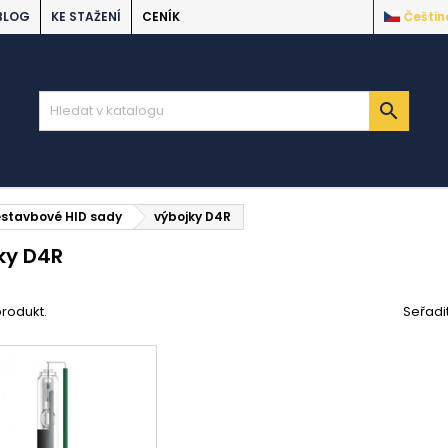
BLOG
KE STAŽENÍ
CENÍK
Češtin

estavbové HID sady
výbojky D4R
ky D4R
produkt.
Seřadi