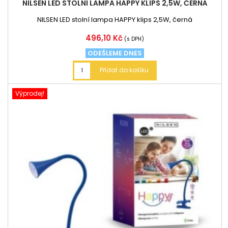
NILSEN LED STOLNÍ LAMPA HAPPY KLIPS 2,5W, ČERNÁ
NILSEN LED stolní lampa HAPPY klips 2,5W, černá
Cena
496,10 Kč
(s DPH)
ODEŠLEME DNES
Přidat do košíku
Výprodej!