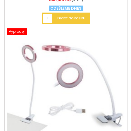
(s DPH)
ODEŠLEME DNES
Přidat do košíku
Výprodej!