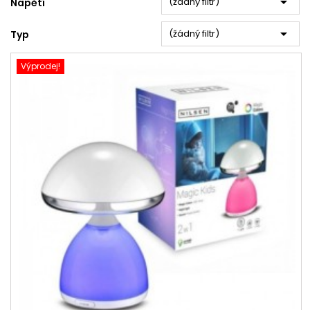

(žádný filtr)
Napětí

(žádný filtr)
Typ
Výprodej!