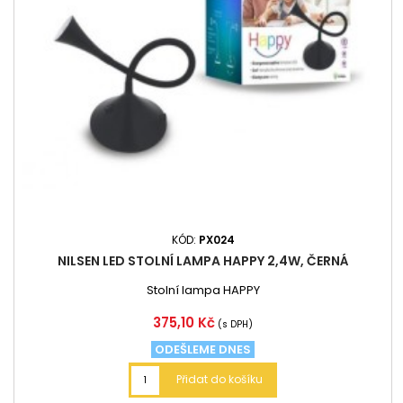
KÓD:
PX024
NILSEN LED STOLNÍ LAMPA HAPPY 2,4W, ČERNÁ
Stolní lampa HAPPY
Cena
375,10 Kč
(s DPH)
ODEŠLEME DNES
Přidat do košíku