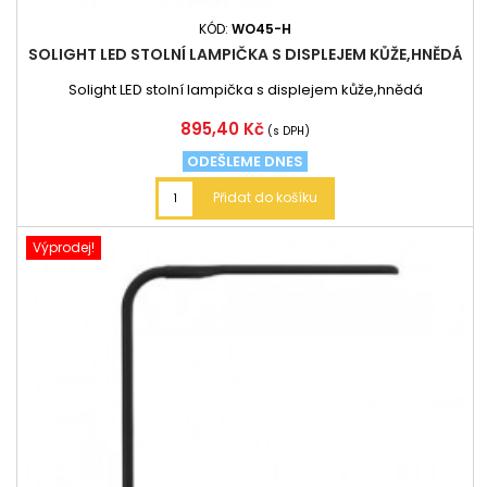
KÓD:
WO45-H
SOLIGHT LED STOLNÍ LAMPIČKA S DISPLEJEM KŮŽE,HNĚDÁ
Solight LED stolní lampička s displejem kůže,hnědá
Cena
895,40 Kč
(s DPH)
ODEŠLEME DNES
Přidat do košíku
Výprodej!