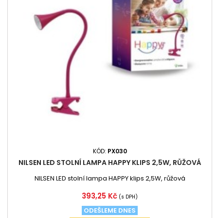
KÓD:
PX030
NILSEN LED STOLNÍ LAMPA HAPPY KLIPS 2,5W, RŮŽOVÁ
NILSEN LED stolní lampa HAPPY klips 2,5W, růžová
Cena
393,25 Kč
(s DPH)
ODEŠLEME DNES