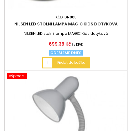
KÓD:
DN008
NILSEN LED STOLNÍ LAMPA MAGIC KIDS DOTYKOVÁ
NILSEN LED stolní lampa MAGIC Kids dotyková
Cena
699,38 Kč
(s DPH)
ODEŠLEME DNES
Přidat do košíku
Výprodej!