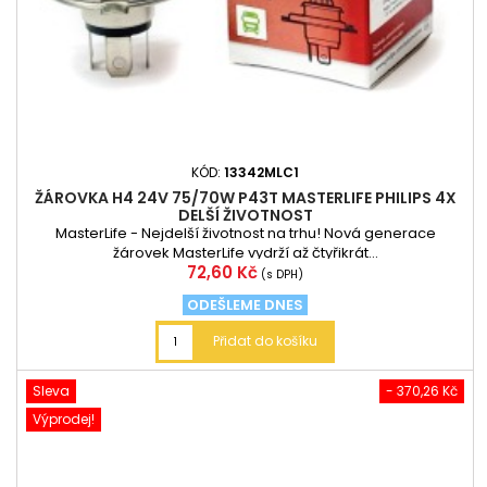
KÓD:
13342MLC1
ŽÁROVKA H4 24V 75/70W P43T MASTERLIFE PHILIPS 4X
DELŠÍ ŽIVOTNOST
MasterLife - Nejdelší životnost na trhu! Nová generace
žárovek MasterLife vydrží až čtyřikrát...
Cena
72,60 Kč
(s DPH)
ODEŠLEME DNES
Přidat do košíku
Sleva
- 370,26 Kč
Výprodej!