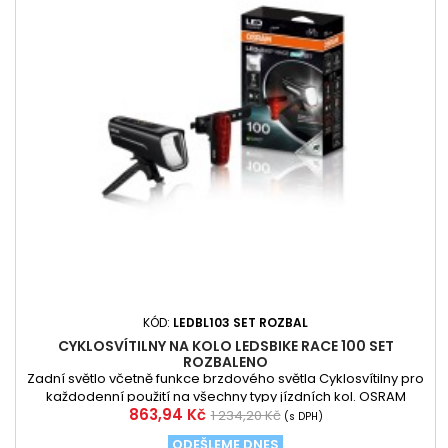
KÓD:
LEDBL103 SET ROZBAL
CYKLOSVÍTILNY NA KOLO LEDSBIKE RACE 100 SET
ROZBALENO
Zadní světlo včetně funkce brzdového světla Cyklosvítilny pro
každodenní použití na všechny typy jízdních kol. OSRAM
Cena
Běžná
863,94 Kč
LEDsBIKE RACE - až 13 hodin provozu
1 234,20 Kč
(s DPH)
cena
ODEŠLEME DNES