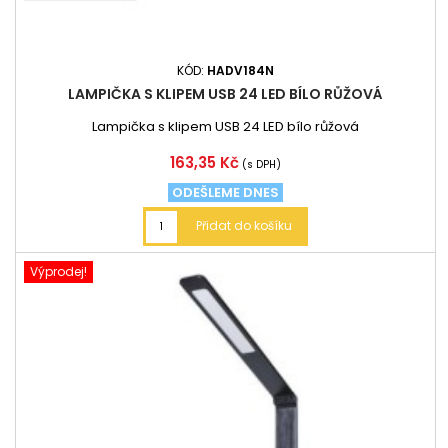
KÓD:
HADV184N
LAMPIČKA S KLIPEM USB 24 LED BÍLO RŮŽOVÁ
Lampička s klipem USB 24 LED bílo růžová
Cena
163,35 Kč
(s DPH)
ODEŠLEME DNES
Přidat do košíku
Výprodej!