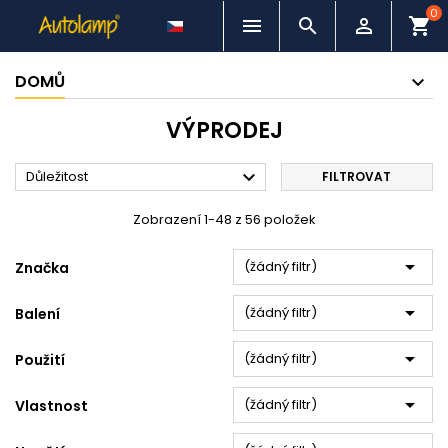
0



shopping_cart
DOMŮ
VÝPRODEJ

Důležitost
FILTROVAT
Zobrazení 1-48 z 56 položek

(žádný filtr)
Značka

(žádný filtr)
Balení

(žádný filtr)
Použití

(žádný filtr)
Vlastnost