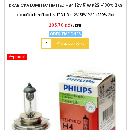
KRABIČKA LUMITEC LIMITED HB4 12V 51W P22 +130% 2KS
krabička LumiTec LIMITED HB4 12V 51W P22 +130% 2ks
Cena
205,70 Kč
(s DPH)
ODEŠLEME DNES
Přidat do košíku
Výprodej!