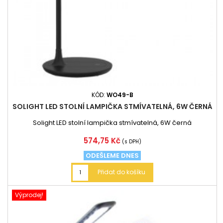
KÓD:
WO49-B
SOLIGHT LED STOLNÍ LAMPIČKA STMÍVATELNÁ, 6W ČERNÁ
Solight LED stolní lampička stmívatelná, 6W černá
Cena
574,75 Kč
(s DPH)
ODEŠLEME DNES
Přidat do košíku
Výprodej!