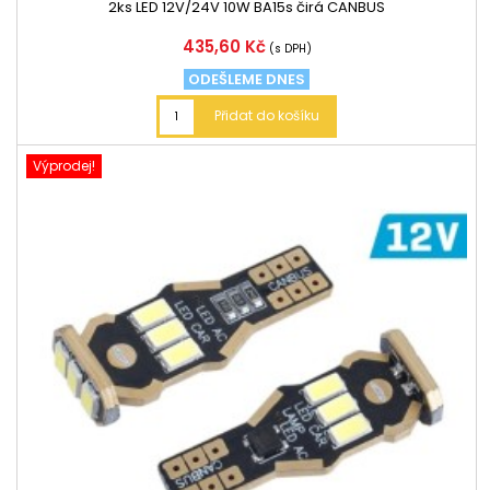
2ks LED 12V/24V 10W BA15s čirá CANBUS
Cena
435,60 Kč
(s DPH)
ODEŠLEME DNES
Přidat do košíku
Výprodej!