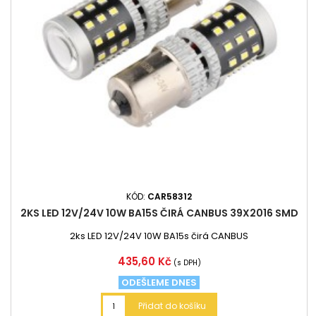
KÓD:
CAR58312
2KS LED 12V/24V 10W BA15S ČIRÁ CANBUS 39X2016 SMD
2ks LED 12V/24V 10W BA15s čirá CANBUS
Cena
435,60 Kč
(s DPH)
ODEŠLEME DNES
Přidat do košíku