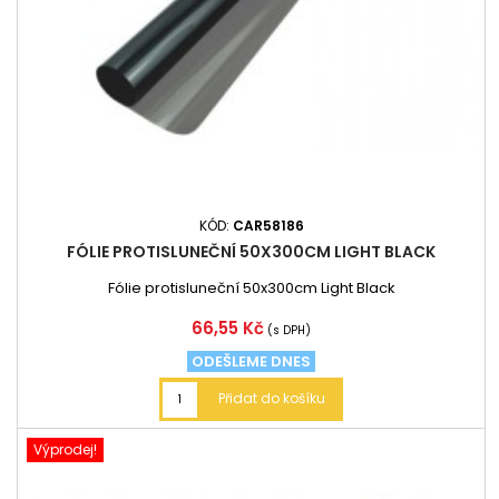
KÓD:
CAR58186
FÓLIE PROTISLUNEČNÍ 50X300CM LIGHT BLACK
Fólie protisluneční 50x300cm Light Black
Cena
66,55 Kč
(s DPH)
ODEŠLEME DNES
Přidat do košíku
Výprodej!