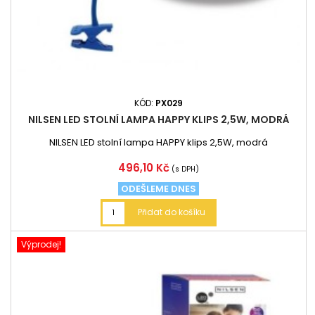
KÓD:
PX029
NILSEN LED STOLNÍ LAMPA HAPPY KLIPS 2,5W, MODRÁ
NILSEN LED stolní lampa HAPPY klips 2,5W, modrá
Cena
496,10 Kč
(s DPH)
ODEŠLEME DNES
Přidat do košíku
Výprodej!