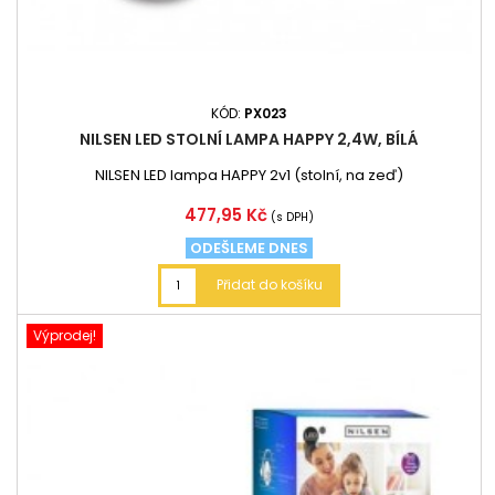
KÓD:
PX023
NILSEN LED STOLNÍ LAMPA HAPPY 2,4W, BÍLÁ
NILSEN LED lampa HAPPY 2v1 (stolní, na zeď)
Cena
477,95 Kč
(s DPH)
ODEŠLEME DNES
Přidat do košíku
Výprodej!