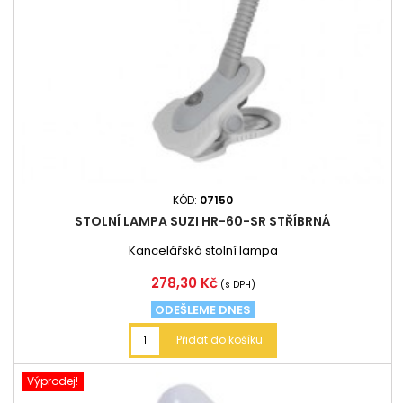
KÓD:
07150
STOLNÍ LAMPA SUZI HR-60-SR STŘÍBRNÁ
Kancelářská stolní lampa
Cena
278,30 Kč
(s DPH)
ODEŠLEME DNES
Přidat do košíku
Výprodej!