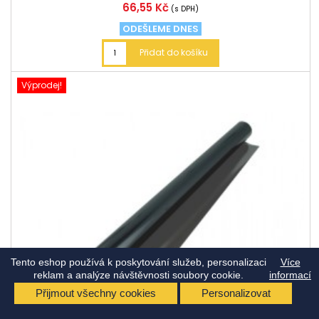
Cena
66,55 Kč
(s DPH)
ODEŠLEME DNES
Přidat do košíku
Výprodej!
Tento eshop používá k poskytování služeb, personalizaci
Více
reklam a analýze návštěvnosti soubory cookie.
informací
Přijmout všechny cookies
Personalizovat