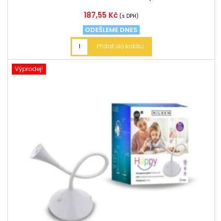
Cena
187,55 Kč
(s DPH)
ODEŠLEME DNES
Přidat do košíku
Výprodej!