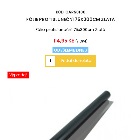
KÓD:
CAR58180
FÓLIE PROTISLUNEČNÍ 75X300CM ZLATÁ
Fólie protisluneční 75x300cm Zlatá
Cena
114,95 Kč
(s DPH)
ODEŠLEME DNES
Přidat do košíku
Výprodej!