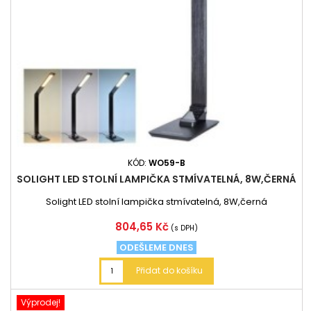
KÓD:
WO59-B
SOLIGHT LED STOLNÍ LAMPIČKA STMÍVATELNÁ, 8W,ČERNÁ
Solight LED stolní lampička stmívatelná, 8W,černá
Cena
804,65 Kč
(s DPH)
ODEŠLEME DNES
Přidat do košíku
Výprodej!