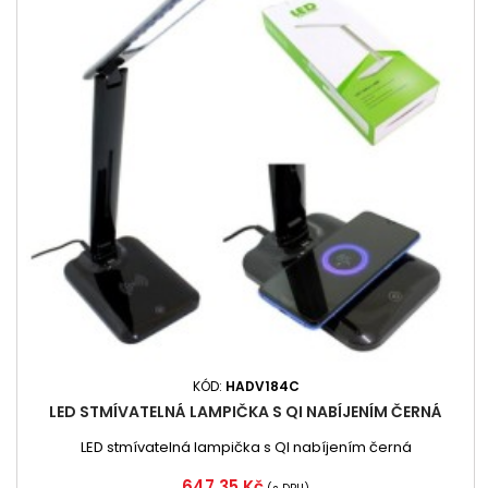
KÓD:
HADV184C
LED STMÍVATELNÁ LAMPIČKA S QI NABÍJENÍM ČERNÁ
LED stmívatelná lampička s QI nabíjením černá
Cena
647,35 Kč