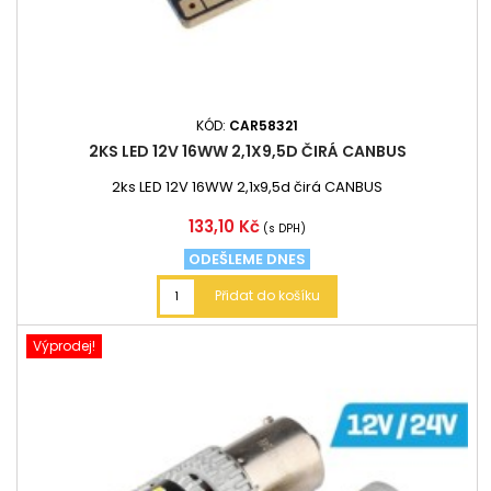
KÓD:
CAR58321
2KS LED 12V 16WW 2,1X9,5D ČIRÁ CANBUS
2ks LED 12V 16WW 2,1x9,5d čirá CANBUS
Cena
133,10 Kč
(s DPH)
ODEŠLEME DNES
Přidat do košíku
Výprodej!