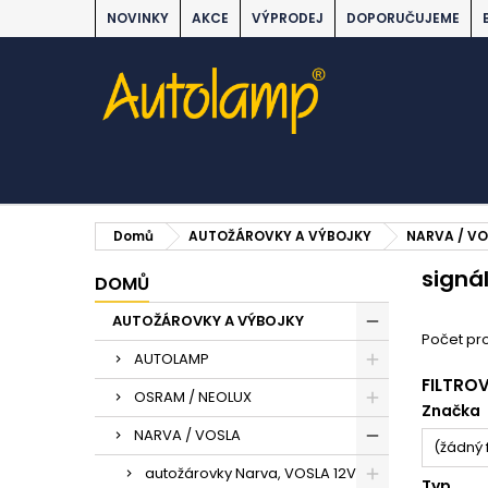
NOVINKY
AKCE
VÝPRODEJ
DOPORUČUJEME
Domů
AUTOŽÁROVKY A VÝBOJKY
NARVA / V
signá
DOMŮ
AUTOŽÁROVKY A VÝBOJKY
Počet pro
AUTOLAMP
FILTRO
OSRAM / NEOLUX
Značka
NARVA / VOSLA
(žádný f
autožárovky Narva, VOSLA 12V
Typ