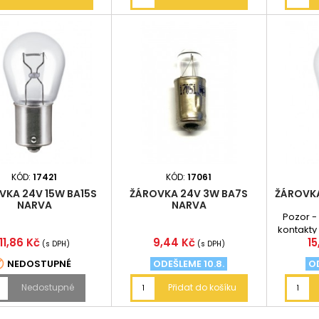
KÓD:
17421
KÓD:
17061
VKA 24V 15W BA15S
ŽÁROVKA 24V 3W BA7S
ŽÁROVKA
NARVA
NARVA
Pozor -
kontakty 
Cena
Cena
C
11,86 Kč
9,44 Kč
15
výšce!!
(s DPH)
(s DPH)

NEDOSTUPNÉ
ODEŠLEME 10.8.
OD
Nedostupné
Přidat do košíku