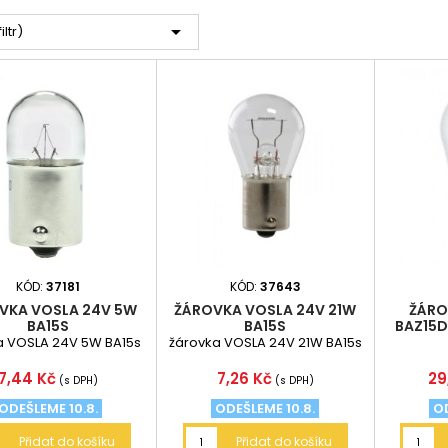

iltr)
KÓD:
37181
KÓD:
37643
VKA VOSLA 24V 5W
ŽÁROVKA VOSLA 24V 21W
ŽÁRO
BA15S
BA15S
BAZ15D
a VOSLA 24V 5W BA15s
žárovka VOSLA 24V 21W BA15s
Cena
Cena
Ce
7,44 Kč
7,26 Kč
29
(s DPH)
(s DPH)
ODEŠLEME 10.8.
ODEŠLEME 10.8.
OD
Přidat do košíku
Přidat do košíku