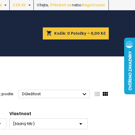


a
CZK Kč
Vítejte,
Přihlásit se
nebo
Registrovat
shopping_cart
Košík:
0
Položky - 0,00 Kč



t podle:
Důležitost
Vlastnost


(žádný filtr)