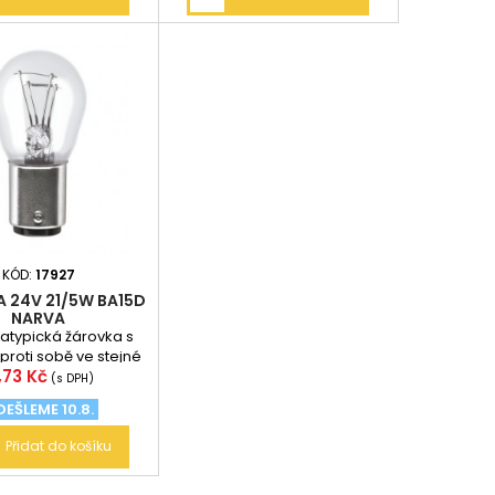
KÓD:
17927
 24V 21/5W BA15D
NARVA
 atypická žárovka s
proti sobě ve stejné
ena
,73 Kč
! V automobilech se
(s DPH)
běžně...
EŠLEME 10.8.
Přidat do košíku