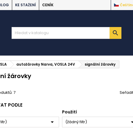
BLOG
KE STAŽENÍ
CENÍK
Češtin

OSLA
autožárovky Narva, VOSLA 24V
signální žárovky
lní žárovky
duktů: 7
Seřadi
VAT PODLE
Použití

iltr)
(žádný filtr)