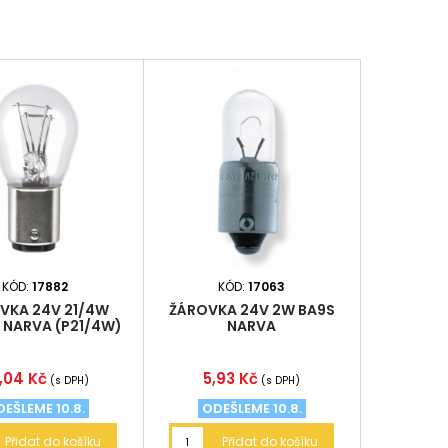
KÓD:
17882
KÓD:
17063
VKA 24V 21/4W
ŽÁROVKA 24V 2W BA9S
 NARVA (P21/4W)
NARVA
na
Cena
,04 Kč
5,93 Kč
(s DPH)
(s DPH)
EŠLEME 10.8.
ODEŠLEME 10.8.
Přidat do košíku
Přidat do košíku