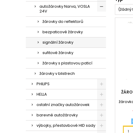
autožárovky Narva, VOSLA
(žádný f
24V
žárovky do reflektorů
bezpaticové žárovky
signální žárovky
sufitové žárovky
žárovky s plastovou paticí
žárovky v blistrech
PHILIPS
ŽÁRO
HELLA
žárovk
ostatní značky autožárovek
barevné autožárovky
výbojky, přestavbové HID sady