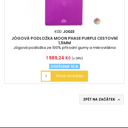
KÓD:
JO023
JÓGOVÁ PODLOŽKA MOON PHASE PURPLE CESTOVNÍ
1,5MM
Jógová podložka ze 100% přírodní gumy a mikrovlákna
Cena
1 989,24 Kč
(s DPH)
ODEŠLEME 10.8.
Přidat do košíku
ZPĚT NA ZAČÁTEK
