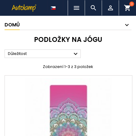
0



shopping_cart
DOMŮ
PODLOŽKY NA JÓGU

Důležitost
Zobrazení 1-3 z 3 položek