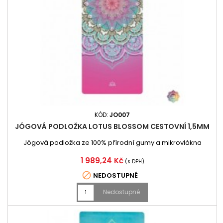
KÓD:
JO007
JÓGOVÁ PODLOŽKA LOTUS BLOSSOM CESTOVNÍ 1,5MM
Jógová podložka ze 100% přírodní gumy a mikrovlákna
Cena
1 989,24 Kč
(s DPH)

NEDOSTUPNÉ
Nedostupné