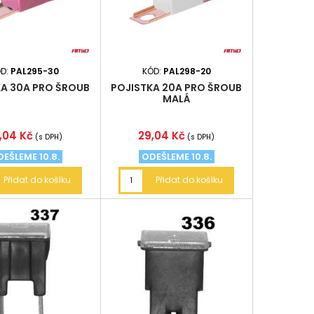
ÓD:
PAL295-30
KÓD:
PAL298-20
KA 30A PRO ŠROUB
POJISTKA 20A PRO ŠROUB
MALÁ
na
Cena
,04 Kč
29,04 Kč
(s DPH)
(s DPH)
EŠLEME 10.8.
ODEŠLEME 10.8.
Přidat do košíku
Přidat do košíku