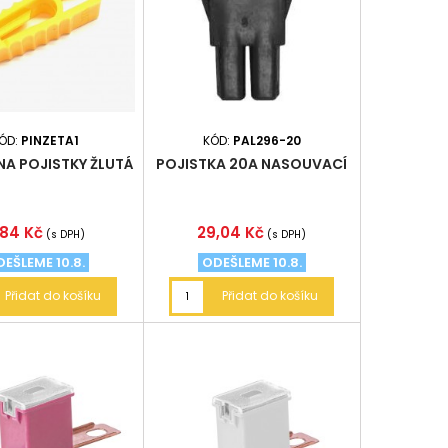
ÓD:
PINZETA1
KÓD:
PAL296-20
NA POJISTKY ŽLUTÁ
POJISTKA 20A NASOUVACÍ
ena
Cena
,84 Kč
29,04 Kč
(s DPH)
(s DPH)
EŠLEME 10.8.
ODEŠLEME 10.8.
Přidat do košíku
Přidat do košíku