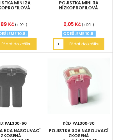
ISTKA MINI 2A
POJISTKA MINI 3A
KOPROFILOVÁ
NÍZKOPROFILOVÁ
ena
Cena
,89 Kč
6,05 Kč
(s DPH)
(s DPH)
EŠLEME 10.8.
ODEŠLEME 10.8.
Přidat do košíku
Přidat do košíku
D:
PAL300-60
KÓD:
PAL300-30
A 60A NASOUVACÍ
POJISTKA 30A NASOUVACÍ
ZKOSENÁ
ZKOSENÁ