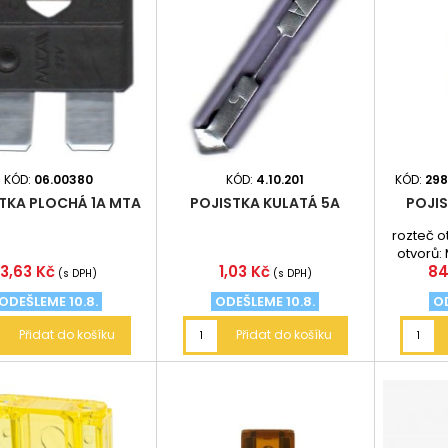
KÓD:
06.00380
KÓD:
4.10.201
KÓD:
298
TKA PLOCHÁ 1A MTA
POJISTKA KULATÁ 5A
POJI
rozteč o
otvorů: 
Cena
Cena
Ce
3,63 Kč
1,03 Kč
84
(s DPH)
(s DPH)
ODEŠLEME 10.8.
ODEŠLEME 10.8.
OD
Přidat do košíku
Přidat do košíku