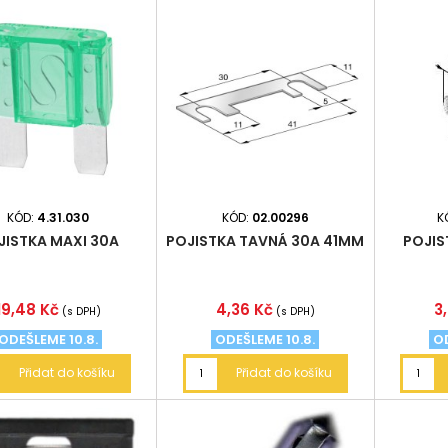
KÓD:
4.31.030
KÓD:
02.00296
K
JISTKA MAXI 30A
POJISTKA TAVNÁ 30A 41MM
POJIS
Cena
Cena
C
19,48 Kč
4,36 Kč
3
(s DPH)
(s DPH)
ODEŠLEME 10.8.
ODEŠLEME 10.8.
OD
Přidat do košíku
Přidat do košíku