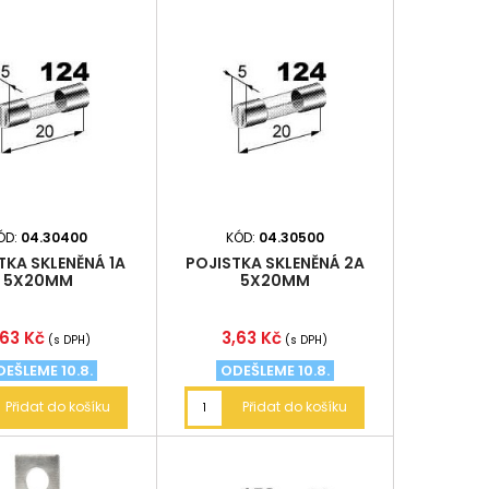
ÓD:
04.30400
KÓD:
04.30500
TKA SKLENĚNÁ 1A
POJISTKA SKLENĚNÁ 2A
5X20MM
5X20MM
ena
Cena
,63 Kč
3,63 Kč
(s DPH)
(s DPH)
EŠLEME 10.8.
ODEŠLEME 10.8.
Přidat do košíku
Přidat do košíku