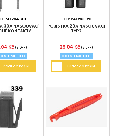
D:
PAL294-30
KÓD:
PAL293-20
A 30A NASOUVACÍ
POJISTKA 20A NASOUVACÍ
CHÉ KONTAKTY
TYP2
na
Cena
,04 Kč
29,04 Kč
(s DPH)
(s DPH)
EŠLEME 10.8.
ODEŠLEME 10.8.
Přidat do košíku
Přidat do košíku