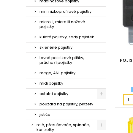
maxi nožové pojistky
mini nízkoprofilové pojistky
micro II, micro III nožové
pojistky
kulaté pojistky, sady pojistek
skleněné pojistky
tavné pojistkové plíšky,
POJIS
průchozí pojistky
mega, ANL pojistky
midi pojistky
ostatní pojistky
pouzdra na pojistky, pinzety
jističe
relé, přerušovače, spínače,
kontrolky