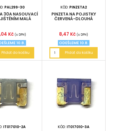
ÓD:
PAL299-30
KÓD:
PINZETA2
A 30A NASOUVACÍ
PINZETA NA POJISTKY
AJIŠTĚNÍM MALÁ
ČERVENÁ-DLOUHÁ
na
Cena
,04 Kč
8,47 Kč
(s DPH)
(s DPH)
EŠLEME 10.8.
ODEŠLEME 10.8.
Přidat do košíku
Přidat do košíku
D:
IT017010-2A
KÓD:
IT017010-3A