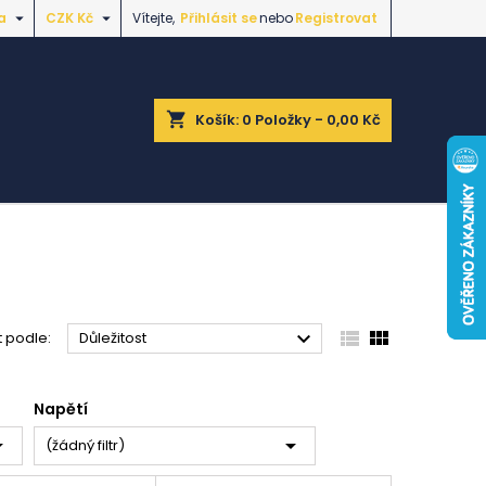


a
CZK Kč
Vítejte,
Přihlásit se
nebo
Registrovat
shopping_cart
Košík:
0
Položky - 0,00 Kč



t podle:
Důležitost
Napětí


(žádný filtr)