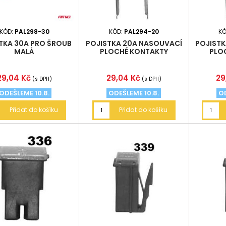
KÓD:
PAL298-30
KÓD:
PAL294-20
KÓ
TKA 30A PRO ŠROUB
POJISTKA 20A NASOUVACÍ
POJISTK
MALÁ
PLOCHÉ KONTAKTY
PLO
Cena
Cena
Ce
29,04 Kč
29,04 Kč
29
(s DPH)
(s DPH)
ODEŠLEME 10.8.
ODEŠLEME 10.8.
OD
Přidat do košíku
Přidat do košíku