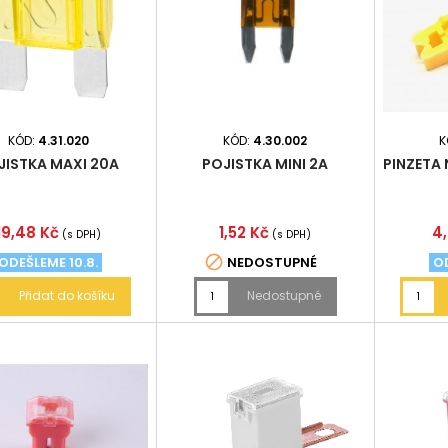
KÓD:
4.31.020
KÓD:
4.30.002
K
JISTKA MAXI 20A
POJISTKA MINI 2A
PINZETA 
Cena
Cena
C
19,48 Kč
1,52 Kč
4
(s DPH)
(s DPH)

ODEŠLEME 10.8.
NEDOSTUPNÉ
OD
Přidat do košíku
Nedostupné