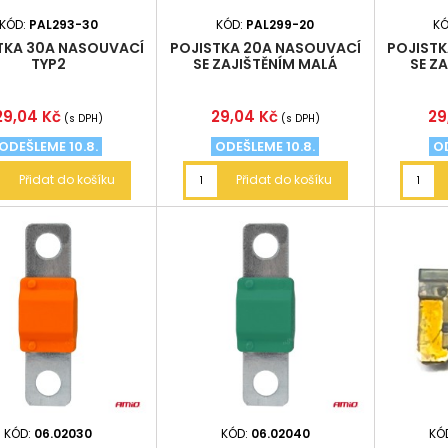
KÓD:
PAL293-30
KÓD:
PAL299-20
K
TKA 30A NASOUVACÍ
POJISTKA 20A NASOUVACÍ
POJISTK
TYP2
SE ZAJIŠTĚNÍM MALÁ
SE Z
Cena
Cena
Ce
29,04 Kč
29,04 Kč
29
(s DPH)
(s DPH)
ODEŠLEME 10.8.
ODEŠLEME 10.8.
OD
Přidat do košíku
Přidat do košíku
KÓD:
06.02030
KÓD:
06.02040
KÓ