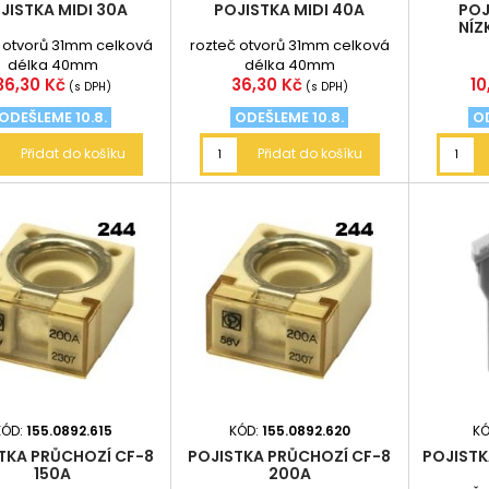
JISTKA MIDI 30A
POJISTKA MIDI 40A
POJ
NÍZ
 otvorů 31mm celková
rozteč otvorů 31mm celková
délka 40mm
délka 40mm
Cena
Cena
C
36,30 Kč
36,30 Kč
10
(s DPH)
(s DPH)
ODEŠLEME 10.8.
ODEŠLEME 10.8.
OD
Přidat do košíku
Přidat do košíku
KÓD:
155.0892.615
KÓD:
155.0892.620
KÓ
TKA PRŮCHOZÍ CF-8
POJISTKA PRŮCHOZÍ CF-8
POJISTK
150A
200A