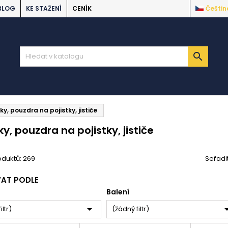
BLOG
KE STAŽENÍ
CENÍK
Češtin

ky, pouzdra na pojistky, jističe
ky, pouzdra na pojistky, jističe
oduktů: 269
Seřadi
VAT PODLE
Balení

iltr)
(žádný filtr)