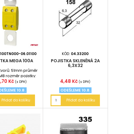
100TN000-06.01100
KÓD:
04.33200
STKA MEGA 100A
POJISTKA SKLENĚNÁ 2A
6,3X32
tvorů: 51mm průměr
M8 rozměr pojistky:
na
Cena
,70 Kč
4,48 Kč
69x19mm
(s DPH)
(s DPH)
EŠLEME 10.8.
ODEŠLEME 10.8.
Přidat do košíku
Přidat do košíku