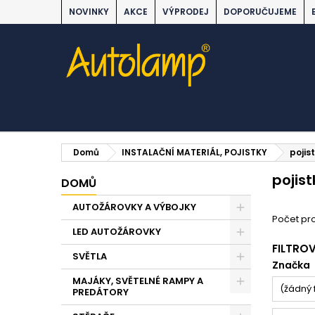
NOVINKY
AKCE
VÝPRODEJ
DOPORUČUJEME
Domů
INSTALAČNÍ MATERIÁL, POJISTKY
pojist
pojist
DOMŮ
AUTOŽÁROVKY A VÝBOJKY
Počet pr
LED AUTOŽÁROVKY
FILTRO
SVĚTLA
Značka
MAJÁKY, SVĚTELNÉ RAMPY A
(žádný f
PREDÁTORY