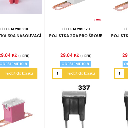
KÓD:
PAL296-30
KÓD:
PAL295-20
K
TKA 30A NASOUVACÍ
POJISTKA 20A PRO ŠROUB
POJIST
Cena
Cena
Ce
29,04 Kč
29,04 Kč
29
(s DPH)
(s DPH)
ODEŠLEME 10.8.
ODEŠLEME 10.8.
OD
Přidat do košíku
Přidat do košíku