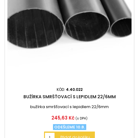
KÓD:
4.40.022
BUŽÍRKA SMRŠŤOVACÍ S LEPIDLEM 22/6MM
bužírka smršťovací s lepidlem 22/6mm
Cena
245,63 Kč
(s DPH)
ODEŠLEME 10.8.
Přidat do košíku