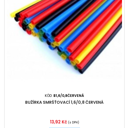
KÓD:
B1,6/0,8ČERVENÁ
BUŽÍRKA SMRŠŤOVACÍ 1,6/0,8 ČERVENÁ
Cena
13,92 Kč
(s DPH)