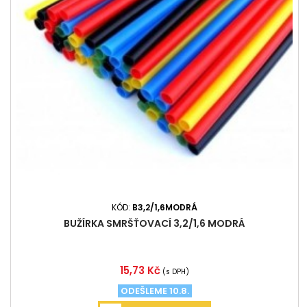
KÓD:
B3,2/1,6MODRÁ
BUŽÍRKA SMRŠŤOVACÍ 3,2/1,6 MODRÁ
Cena
15,73 Kč
(s DPH)
ODEŠLEME 10.8.