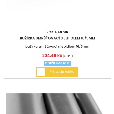
KÓD:
4.40.016
BUŽÍRKA SMRŠŤOVACÍ S LEPIDLEM 16/5MM
bužírka smršťovací s lepidlem 16/5mm
Cena
204,49 Kč
(s DPH)
ODEŠLEME 10.8.
Přidat do košíku