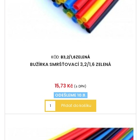
KÓD:
B3,2/1,6ZELENÁ
BUŽÍRKA SMRŠŤOVACÍ 3,2/1,6 ZELENÁ
Cena
15,73 Kč
(s DPH)
ODEŠLEME 10.8.
Přidat do košíku