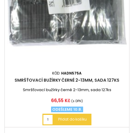
KÓD:
HADN575A
SMRŠŤOVACÍ BUŽÍRKY ČERNÉ 2-13MM, SADA 127KS
Smršťovací bužírky černé 2-13mm, sada 127ks
Cena
66,55 Kč
(s DPH)
ODEŠLEME 10.8.
Přidat do košíku