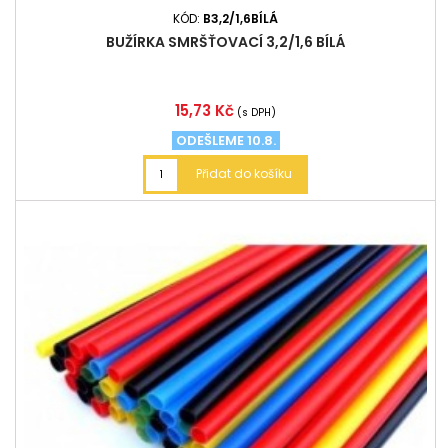
KÓD:
B3,2/1,6BÍLÁ
BUŽÍRKA SMRŠŤOVACÍ 3,2/1,6 BÍLÁ
Cena
15,73 Kč
(s DPH)
ODEŠLEME 10.8.
Přidat do košíku