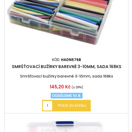
KÓD:
HADN576B
SMRŠŤOVACÍ BUŽÍRKY BAREVNÉ 3-10MM, SADA 168KS
Smršťovací bužírky barevné 3-10mm, sada 168ks
Cena
145,20 Kč
(s DPH)
ODEŠLEME 10.8.
Přidat do košíku