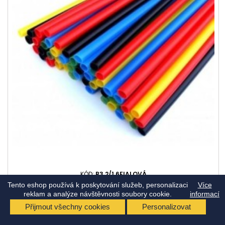
KÓD:
B3,2/1,6FIALOVÁ
Tento eshop používá k poskytování služeb, personalizaci
BUŽÍRKA SMRŠŤOVACÍ 3,2/1,6 FIALOVÁ
Více
reklam a analýze návštěvnosti soubory cookie.
informací
Přijmout všechny cookies
Personalizovat
Cena
15,73 Kč
(s DPH)