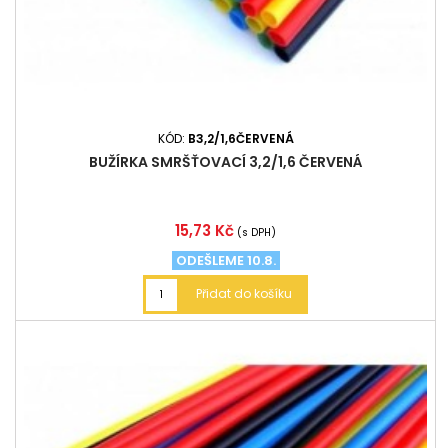
KÓD:
B3,2/1,6ČERVENÁ
BUŽÍRKA SMRŠŤOVACÍ 3,2/1,6 ČERVENÁ
Cena
15,73 Kč
(s DPH)
ODEŠLEME 10.8.
Přidat do košíku