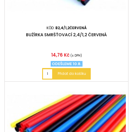
KÓD:
B2,4/1,2ČERVENÁ
BUŽÍRKA SMRŠŤOVACÍ 2,4/1,2 ČERVENÁ
Cena
14,76 Kč
(s DPH)
ODEŠLEME 10.8.
Přidat do košíku