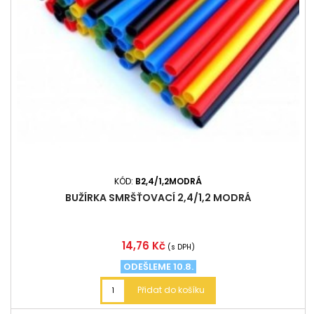
KÓD:
B2,4/1,2MODRÁ
BUŽÍRKA SMRŠŤOVACÍ 2,4/1,2 MODRÁ
Cena
14,76 Kč
(s DPH)
ODEŠLEME 10.8.
Přidat do košíku