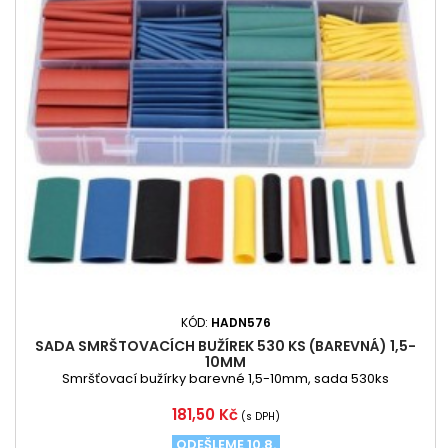
KÓD:
HADN576
SADA SMRŠTOVACÍCH BUŽÍREK 530 KS (BAREVNÁ) 1,5-
10MM
Smršťovací bužírky barevné 1,5-10mm, sada 530ks
Cena
181,50 Kč
(s DPH)
ODEŠLEME 10.8.