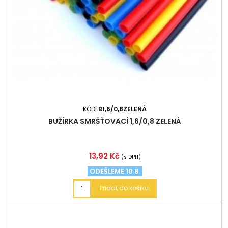
KÓD:
B1,6/0,8ZELENÁ
BUŽÍRKA SMRŠŤOVACÍ 1,6/0,8 ZELENÁ
Cena
13,92 Kč
(s DPH)
ODEŠLEME 10.8.
Přidat do košíku