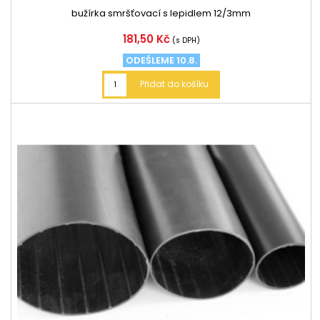
bužírka smršťovací s lepidlem 12/3mm
Cena
181,50 Kč
(s DPH)
ODEŠLEME 10.8.
Přidat do košíku