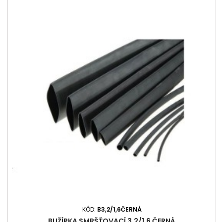
KÓD:
B3,2/1,6ČERNÁ
BUŽÍRKA SMRŠŤOVACÍ 3,2/1,6 ČERNÁ