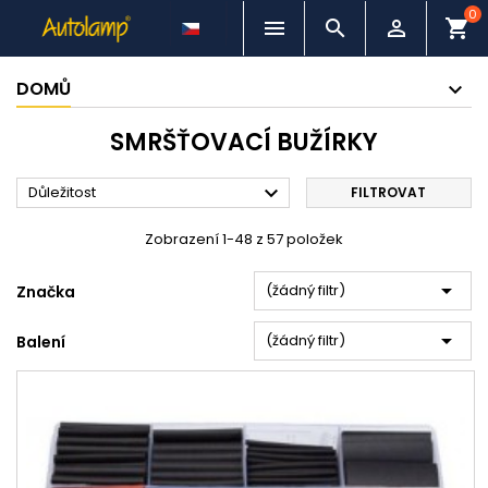
0



shopping_cart
DOMŮ
SMRŠŤOVACÍ BUŽÍRKY

Důležitost
FILTROVAT
Zobrazení 1-48 z 57 položek

(žádný filtr)
Značka

(žádný filtr)
Balení