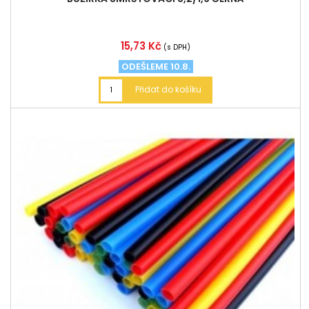
Cena
15,73 Kč
(s DPH)
ODEŠLEME 10.8.
Přidat do košíku