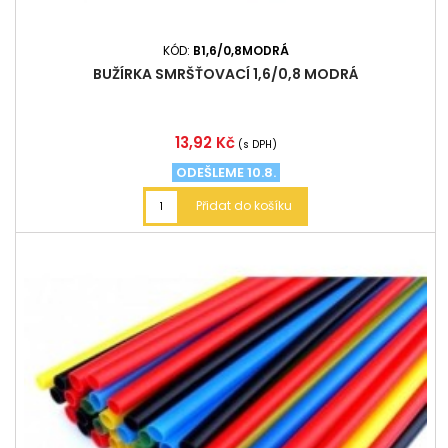
KÓD:
B1,6/0,8MODRÁ
BUŽÍRKA SMRŠŤOVACÍ 1,6/0,8 MODRÁ
Cena
13,92 Kč
(s DPH)
ODEŠLEME 10.8.
Přidat do košíku