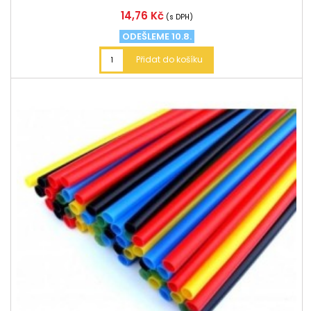
Cena
14,76 Kč
(s DPH)
ODEŠLEME 10.8.
Přidat do košíku