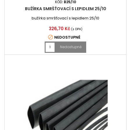
KÓD:
B25/10
BUŽÍRKA SMRŠŤOVACÍ S LEPIDLEM 25/10
bužírka smršťovací s lepidlem 25/10
Cena
326,70 Kč
(s DPH)

NEDOSTUPNÉ
Nedostupné