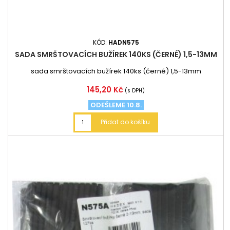
KÓD:
HADN575
SADA SMRŠTOVACÍCH BUŽÍREK 140KS (ČERNÉ) 1,5-13MM
sada smrštovacích bužírek 140ks (černé) 1,5-13mm
Cena
145,20 Kč
(s DPH)
ODEŠLEME 10.8.
Přidat do košíku