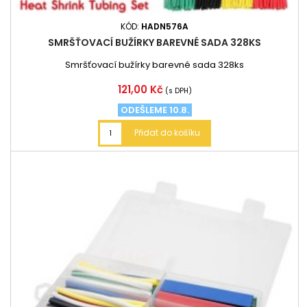
KÓD:
HADN576A
SMRŠŤOVACÍ BUŽÍRKY BAREVNÉ SADA 328KS
Smršťovací bužírky barevné sada 328ks
Cena
121,00 Kč
(s DPH)
ODEŠLEME 10.8.
Přidat do košíku