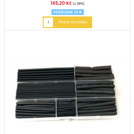
Cena
145,20 Kč
(s DPH)
ODEŠLEME 10.8.
Přidat do košíku