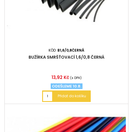
KÓD:
B1,6/0,8ČERNÁ
BUŽÍRKA SMRŠŤOVACÍ 1,6/0,8 ČERNÁ
Cena
13,92 Kč
(s DPH)
ODEŠLEME 10.8.
Přidat do košíku