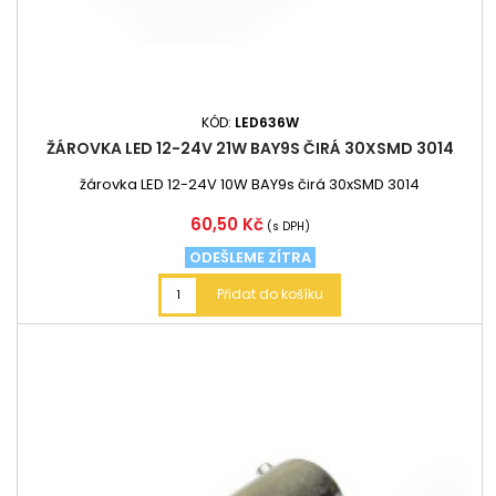
KÓD:
LED636W
ŽÁROVKA LED 12-24V 21W BAY9S ČIRÁ 30XSMD 3014
žárovka LED 12-24V 10W BAY9s čirá 30xSMD 3014
Cena
60,50 Kč
(s DPH)
ODEŠLEME ZÍTRA
Přidat do košíku