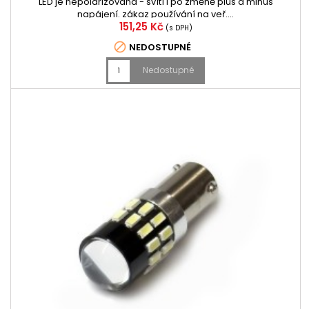
LED je nepolarizovaná - svítí i po změně plus a minus
napájení. zákaz používání na veř....
Cena
151,25 Kč
(s DPH)

NEDOSTUPNÉ
Nedostupné