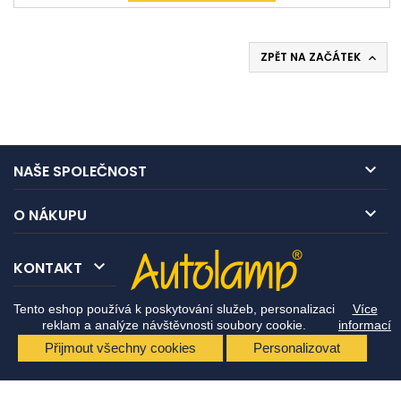
ZPĚT NA ZAČÁTEK


NAŠE SPOLEČNOST

O NÁKUPU

KONTAKT
Tento eshop používá k poskytování služeb, personalizaci
Více
reklam a analýze návštěvnosti soubory cookie.
informací
Přijmout všechny cookies
Personalizovat
© Copyright 2026 Autolamp CZ s.r.o.. All Rights Reserved.