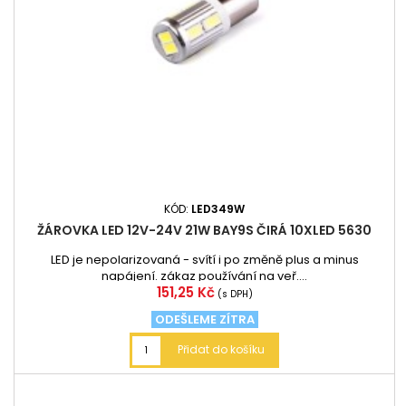
KÓD:
LED349W
ŽÁROVKA LED 12V-24V 21W BAY9S ČIRÁ 10XLED 5630
LED je nepolarizovaná - svítí i po změně plus a minus
napájení. zákaz používání na veř....
Cena
151,25 Kč
(s DPH)
ODEŠLEME ZÍTRA
Přidat do košíku