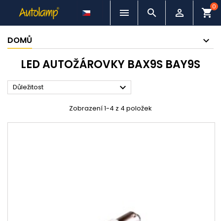
0



shopping_cart
DOMŮ
LED AUTOŽÁROVKY BAX9S BAY9S

Důležitost
Zobrazení 1-4 z 4 položek