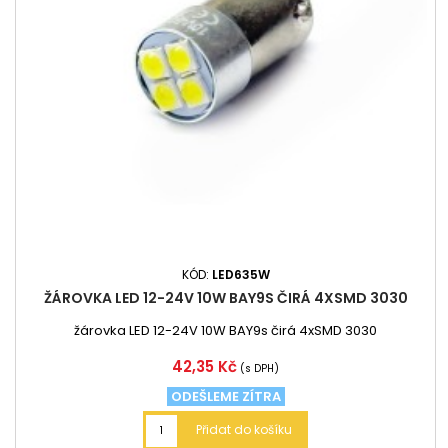
KÓD:
LED635W
ŽÁROVKA LED 12-24V 10W BAY9S ČIRÁ 4XSMD 3030
žárovka LED 12-24V 10W BAY9s čirá 4xSMD 3030
Cena
42,35 Kč
(s DPH)
ODEŠLEME ZÍTRA
Přidat do košíku