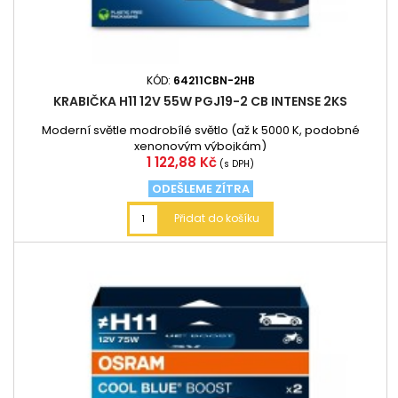
KÓD:
64211CBN-2HB
KRABIČKA H11 12V 55W PGJ19-2 CB INTENSE 2KS
Moderní světle modrobílé světlo (až k 5000 K, podobné
xenonovým výbojkám)
Cena
1 122,88 Kč
(s DPH)
ODEŠLEME ZÍTRA
Přidat do košíku