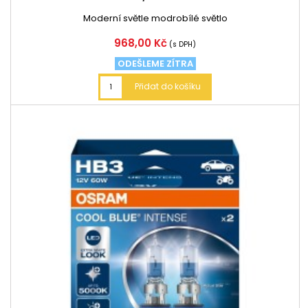
Moderní světle modrobílé světlo
Cena
968,00 Kč
(s DPH)
ODEŠLEME ZÍTRA
Přidat do košíku