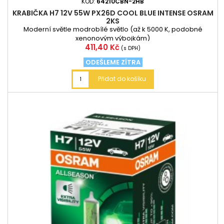
KÓD:
64210CBN-2HB
KRABIČKA H7 12V 55W PX26D COOL BLUE INTENSE OSRAM
2KS
Moderní světle modrobílé světlo (až k 5000 K, podobné
xenonovým výbojkám)
Cena
411,40 Kč
(s DPH)
ODEŠLEME ZÍTRA
Přidat do košíku