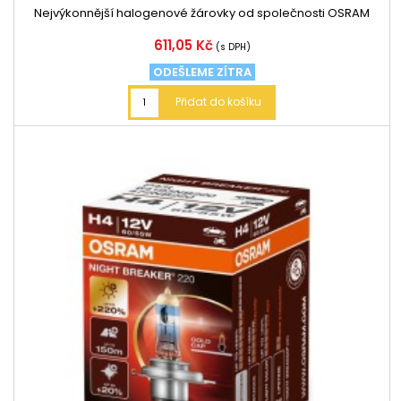
Nejvýkonnější halogenové žárovky od společnosti OSRAM
Cena
611,05 Kč
(s DPH)
ODEŠLEME ZÍTRA
Přidat do košíku