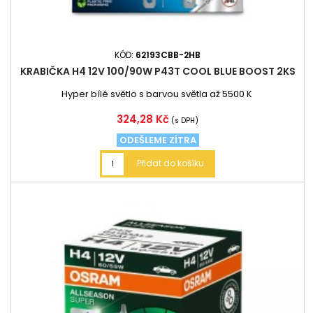
KÓD:
62193CBB-2HB
KRABIČKA H4 12V 100/90W P43T COOL BLUE BOOST 2KS
Hyper bílé světlo s barvou světla až 5500 K
Cena
324,28 Kč
(s DPH)
ODEŠLEME ZÍTRA
Přidat do košíku