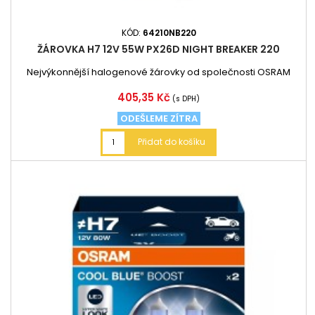
KÓD:
64210NB220
ŽÁROVKA H7 12V 55W PX26D NIGHT BREAKER 220
Nejvýkonnější halogenové žárovky od společnosti OSRAM
Cena
405,35 Kč
(s DPH)
ODEŠLEME ZÍTRA
Přidat do košíku