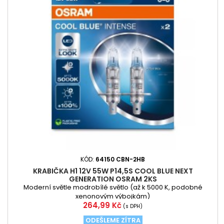
KÓD:
64150 CBN-2HB
KRABIČKA H1 12V 55W P14,5S COOL BLUE NEXT
GENERATION OSRAM 2KS
Moderní světle modrobílé světlo (až k 5000 K, podobné
xenonovým výbojkám)
Cena
264,99 Kč
(s DPH)
ODEŠLEME ZÍTRA