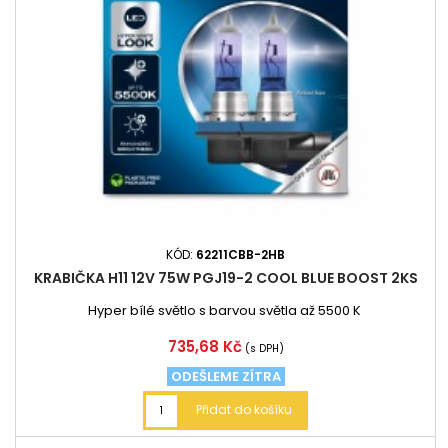
KÓD:
62211CBB-2HB
KRABIČKA H11 12V 75W PGJ19-2 COOL BLUE BOOST 2KS
Hyper bílé světlo s barvou světla až 5500 K
Cena
735,68 Kč
(s DPH)
ODEŠLEME ZÍTRA
Přidat do košíku