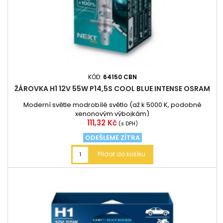
KÓD:
64150 CBN
ŽÁROVKA H1 12V 55W P14,5S COOL BLUE INTENSE OSRAM
Moderní světle modrobílé světlo (až k 5000 K, podobné
xenonovým výbojkám)
Cena
111,32 Kč
(s DPH)
ODEŠLEME ZÍTRA
Přidat do košíku