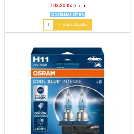
Cena
1 113,20 Kč
(s DPH)
ODEŠLEME ZÍTRA
Přidat do košíku