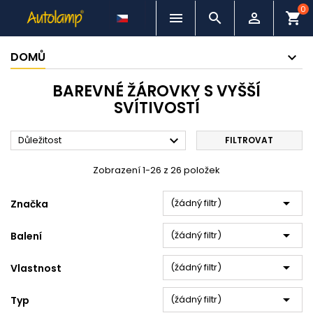
0



shopping_cart
DOMŮ
BAREVNÉ ŽÁROVKY S VYŠŠÍ
SVÍTIVOSTÍ

Důležitost
FILTROVAT
Zobrazení 1-26 z 26 položek

(žádný filtr)
Značka

(žádný filtr)
Balení

(žádný filtr)
Vlastnost

(žádný filtr)
Typ