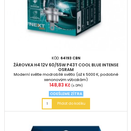
KÓD:
64193 CBN
ŽÁROVKA H4 12V 60/55W P43T COOL BLUE INTENSE
OSRAM
Moderní světle modrobílé světlo (až k 5000 K, podobné
xenonovým výbojkám)
Cena
148,83 Kč
(s DPH)
ODEŠLEME ZÍTRA
Přidat do košíku