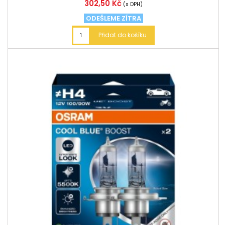
Cena
302,50 Kč
(s DPH)
ODEŠLEME ZÍTRA
Přidat do košíku