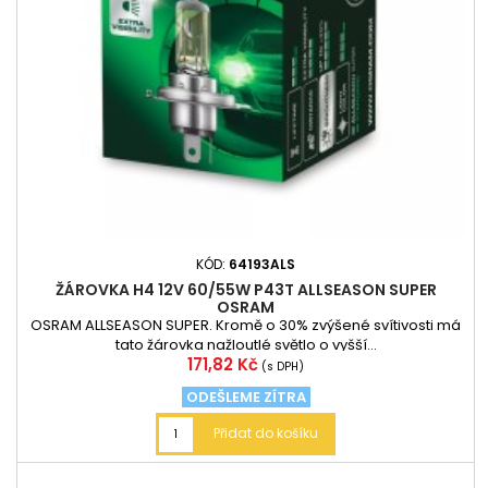
KÓD:
64193ALS
ŽÁROVKA H4 12V 60/55W P43T ALLSEASON SUPER
OSRAM
OSRAM ALLSEASON SUPER. Kromě o 30% zvýšené svítivosti má
tato žárovka nažloutlé světlo o vyšší...
Cena
171,82 Kč
(s DPH)
ODEŠLEME ZÍTRA
Přidat do košíku