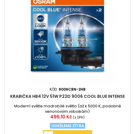
KÓD:
9006CBN-2HB
KRABIČKA HB4 12V 51W P22D 9006 COOL BLUE INTENSE
Moderní světle modrobílé světlo (až k 5000 K, podobné
xenonovým výbojkám)
Cena
496,10 Kč
(s DPH)
ODEŠLEME ZÍTRA