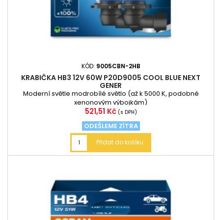
KÓD:
9005CBN-2HB
KRABIČKA HB3 12V 60W P20D9005 COOL BLUE NEXT
GENER
Moderní světle modrobílé světlo (až k 5000 K, podobné
xenonovým výbojkám)
Cena
521,51 Kč
(s DPH)
ODEŠLEME ZÍTRA
Přidat do košíku