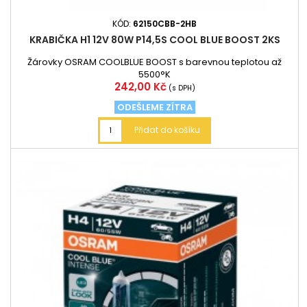
KÓD:
62150CBB-2HB
KRABIČKA H1 12V 80W P14,5S COOL BLUE BOOST 2KS
Žárovky OSRAM COOLBLUE BOOST s barevnou teplotou až
5500°K
Cena
242,00 Kč
(s DPH)
ODEŠLEME ZÍTRA
Přidat do košíku