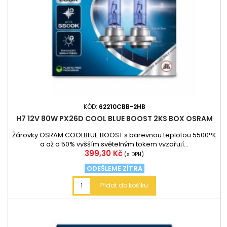
KÓD:
62210CBB-2HB
H7 12V 80W PX26D COOL BLUE BOOST 2KS BOX OSRAM
Žárovky OSRAM COOLBLUE BOOST s barevnou teplotou 5500°K
a až o 50% vyšším světelným tokem vyzařují...
Cena
399,30 Kč
(s DPH)
ODEŠLEME ZÍTRA
Přidat do košíku