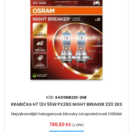
KÓD:
64210NB220-2HB
KRABIČKA H7 12V 55W PX26D NIGHT BREAKER 220 2KS
Nejvýkonnější halogenové žárovky od společnosti OSRAM
Cena
786,50 Kč
(s DPH)