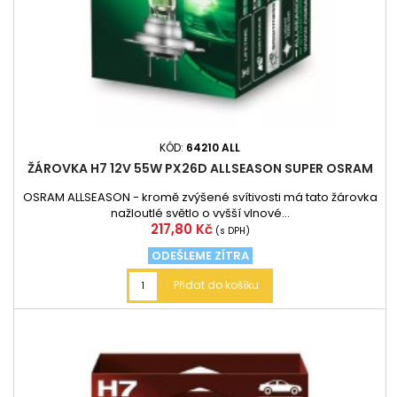
KÓD:
64210 ALL
ŽÁROVKA H7 12V 55W PX26D ALLSEASON SUPER OSRAM
OSRAM ALLSEASON - kromě zvýšené svítivosti má tato žárovka
nažloutlé světlo o vyšší vlnové...
Cena
217,80 Kč
(s DPH)
ODEŠLEME ZÍTRA
Přidat do košíku