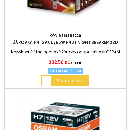
KÓD:
64193NB220
ŽÁROVKA H4 12V 60/55W P43T NIGHT BREAKER 220
Nejvýkonnější halogenové žárovky od společnosti OSRAM
Cena
302,50 Kč
(s DPH)
ODEŠLEME ZÍTRA
Přidat do košíku