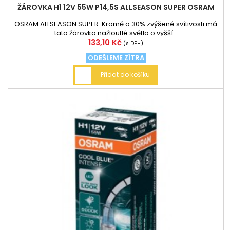
ŽÁROVKA H1 12V 55W P14,5S ALLSEASON SUPER OSRAM
OSRAM ALLSEASON SUPER. Kromě o 30% zvýšené svítivosti má
tato žárovka nažloutlé světlo o vyšší...
Cena
133,10 Kč
(s DPH)
ODEŠLEME ZÍTRA
Přidat do košíku