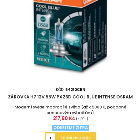
KÓD:
64210CBN
ŽÁROVKA H7 12V 55W PX26D COOL BLUE INTENSE OSRAM
Moderní světle modrobílé světlo (až k 5000 K, podobné
xenonovým výbojkám)
Cena
217,80 Kč
(s DPH)
ODEŠLEME ZÍTRA
Přidat do košíku