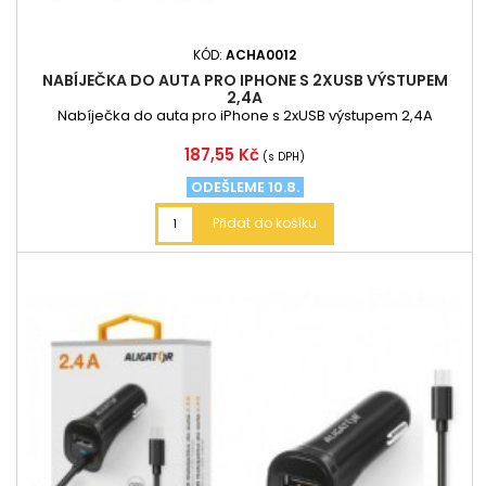
KÓD:
ACHA0012
NABÍJEČKA DO AUTA PRO IPHONE S 2XUSB VÝSTUPEM
2,4A
Nabíječka do auta pro iPhone s 2xUSB výstupem 2,4A
Cena
187,55 Kč
(s DPH)
ODEŠLEME 10.8.
Přidat do košíku