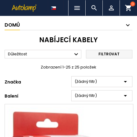
0



shopping_cart
DOMŮ
NABÍJECÍ KABELY

Důležitost
FILTROVAT
Zobrazení 1-25 z 25 položek

(žádný filtr)
Značka

(žádný filtr)
Balení