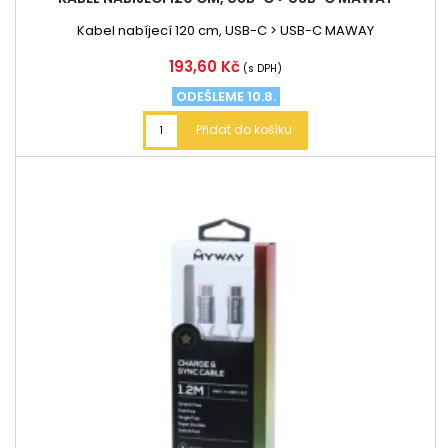
Kabel nabíjecí 120 cm, USB-C > USB-C MAWAY
Cena
193,60 Kč
(s DPH)
ODEŠLEME 10.8.
Přidat do košíku