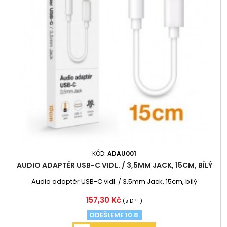
KÓD:
ADAU001
AUDIO ADAPTÉR USB-C VIDL. / 3,5MM JACK, 15CM, BÍLÝ
Audio adaptér USB-C vidl. / 3,5mm Jack, 15cm, bílý
Cena
157,30 Kč
(s DPH)
ODEŠLEME 10.8.