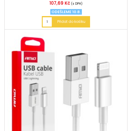
Cena
107,69 Kč
(s DPH)
ODEŠLEME 10.8.
Přidat do košíku