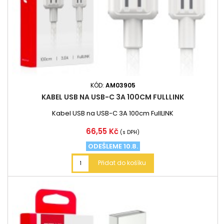
KÓD:
AM03905
KABEL USB NA USB-C 3A 100CM FULLLINK
Kabel USB na USB-C 3A 100cm FullLINK
Cena
66,55 Kč
(s DPH)
ODEŠLEME 10.8.
Přidat do košíku