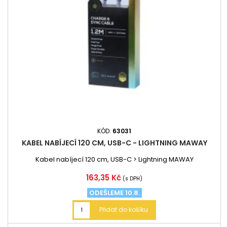
KÓD:
63031
KABEL NABÍJECÍ 120 CM, USB-C - LIGHTNING MAWAY
Kabel nabíjecí 120 cm, USB-C > Lightning MAWAY
Cena
163,35 Kč
(s DPH)
ODEŠLEME 10.8.
Přidat do košíku