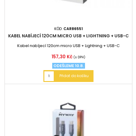
KÓD:
CAR86551
KABEL NABÍJECÍ 120CM MICRO USB + LIGHTNING + USB-C
Kabel nabíjecí 120cm micro USB + Lightning + USB-C
Cena
157,30 Kč
(s DPH)
ODEŠLEME 10.8.
Přidat do košíku