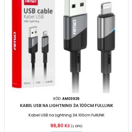
KÓD:
AM03925
KABEL USB NA LIGHTNING 3A 100CM FULLLINK
Kabel USB na Lightning 3A 100cm FullLINK
Cena
96,80 Kč
(s DPH)