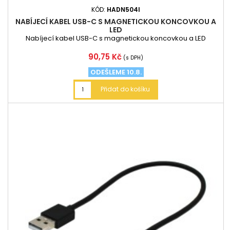
KÓD:
HADN504I
NABÍJECÍ KABEL USB-C S MAGNETICKOU KONCOVKOU A
LED
Nabíjecí kabel USB-C s magnetickou koncovkou a LED
Cena
90,75 Kč
(s DPH)
ODEŠLEME 10.8.
Přidat do košíku