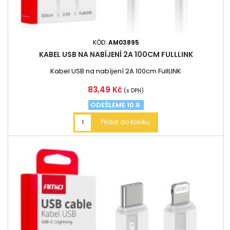
KÓD:
AM03895
KABEL USB NA NABÍJENÍ 2A 100CM FULLLINK
Kabel USB na nabíjení 2A 100cm FullLINK
Cena
83,49 Kč
(s DPH)
ODEŠLEME 10.8.
Přidat do košíku