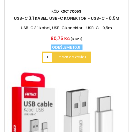
KÓD:
KSC17005S
USB-C 3.1 KABEL, USB-C KONEKTOR - USB-C - 0,5M
USB-C 3.1 kabel, USB-C konektor - USB-C - 0,5m
Cena
90,75 Kč
(s DPH)
ODEŠLEME 10.8.
Přidat do košíku