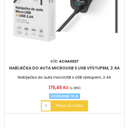
KÓD:
ACHA0027
NABÍJEČKA DO AUTA MICROUSB S USB VÝSTUPEM, 2.4A
Nabíječka do auta microUSB s USB výstupem, 2.4A
Cena
175,45 Kč
(s DPH)
ODEŠLEME 10.8.
Přidat do košíku