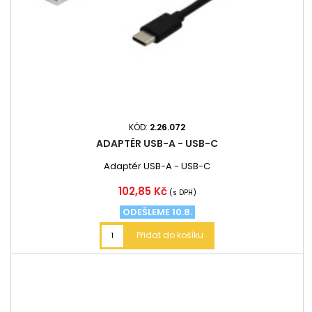
KÓD:
2.26.072
ADAPTÉR USB-A - USB-C
Adaptér USB-A - USB-C
Cena
102,85 Kč
(s DPH)
ODEŠLEME 10.8.
Přidat do košíku