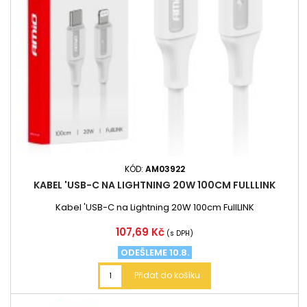
KÓD:
AM03922
KABEL 'USB-C NA LIGHTNING 20W 100CM FULLLINK
Kabel 'USB-C na Lightning 20W 100cm FullLINK
Cena
107,69 Kč
(s DPH)
ODEŠLEME 10.8.
Přidat do košíku