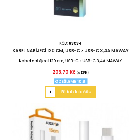
KÓD:
63034
KABEL NABÍJECÍ 120 CM, USB-C > USB-C 3,4A MAWAY
Kabel nabíjecí 120 cm, USB-C > USB-C 3,4A MAWAY
Cena
205,70 Kč
(s DPH)
ODEŠLEME 10.8.
Přidat do košíku