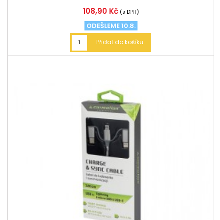
Cena
108,90 Kč
(s DPH)
ODEŠLEME 10.8.
Přidat do košíku