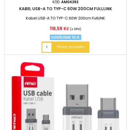
KÓD:
AM04292
KABEL USB-A TO TYP-C 60W 200CM FULLLINK
Kabel USB-A TO TYP-C 60W 200cm FullLINK
Cena
118,58 Kč
(s DPH)
ODEŠLEME 10.8.
Přidat do košíku