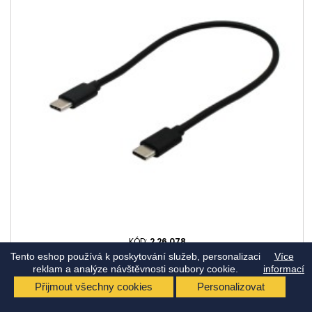
KÓD:
2.26.078
Tento eshop používá k poskytování služeb, personalizaci
ADAPTÉR USB-C - USB-C
Více
reklam a analýze návštěvnosti soubory cookie.
informací
Adaptér USB-C - USB-C
Přijmout všechny cookies
Personalizovat
Cena
102,85 Kč
(s DPH)