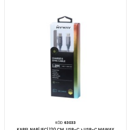
KÓD:
63033
KABEL NABÍJECÍ 120 CM, USB-C > USB-C MAWAY