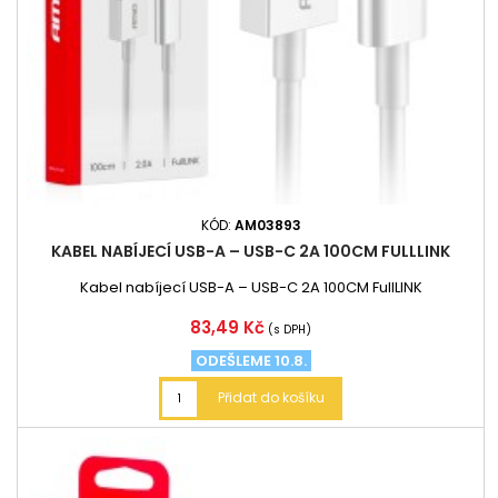
KÓD:
AM03893
KABEL NABÍJECÍ USB-A – USB-C 2A 100CM FULLLINK
Kabel nabíjecí USB-A – USB-C 2A 100CM FullLINK
Cena
83,49 Kč
(s DPH)
ODEŠLEME 10.8.
Přidat do košíku