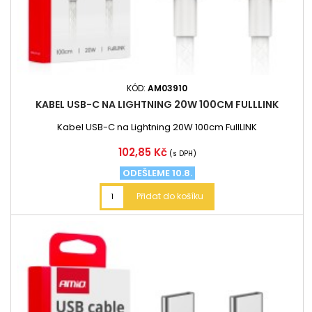
KÓD:
AM03910
KABEL USB-C NA LIGHTNING 20W 100CM FULLLINK
Kabel USB-C na Lightning 20W 100cm FullLINK
Cena
102,85 Kč
(s DPH)
ODEŠLEME 10.8.
Přidat do košíku