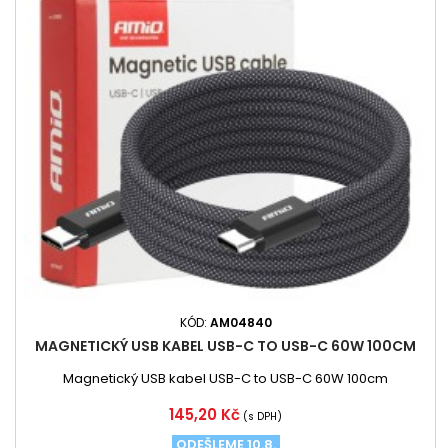
KÓD:
AM04840
MAGNETICKÝ USB KABEL USB-C TO USB-C 60W 100CM
Magnetický USB kabel USB-C to USB-C 60W 100cm
Cena
145,20 Kč
(s DPH)
ODEŠLEME 10.8.