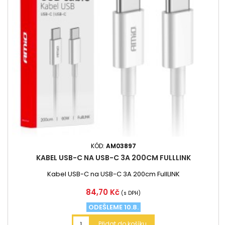
KÓD:
AM03897
KABEL USB-C NA USB-C 3A 200CM FULLLINK
Kabel USB-C na USB-C 3A 200cm FullLINK
Cena
84,70 Kč
(s DPH)
ODEŠLEME 10.8.
Přidat do košíku