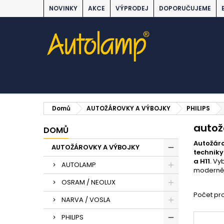
NOVINKY
AKCE
VÝPRODEJ
DOPORUČUJEME
Domů
AUTOŽÁROVKY A VÝBOJKY
PHILIPS
autož
DOMŮ
Autožáro
AUTOŽÁROVKY A VÝBOJKY
techniky
a H11
. Vy
AUTOLAMP
modernějš
OSRAM / NEOLUX
Počet pro
NARVA / VOSLA
PHILIPS