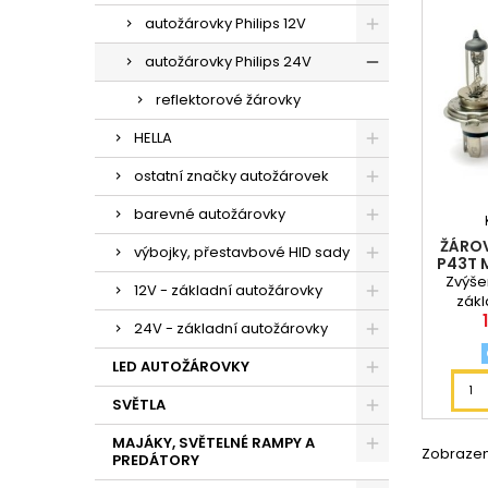
autožárovky Philips 12V
autožárovky Philips 24V
reflektorové žárovky
HELLA
ostatní značky autožárovek
barevné autožárovky
ŽÁROV
výbojky, přestavbové HID sady
P43T 
Zvýše
12V - základní autožárovky
zákl
prvo
24V - základní autožárovky
mech
LED AUTOŽÁROVKY
SVĚTLA
MAJÁKY, SVĚTELNÉ RAMPY A
Zobrazení
PREDÁTORY