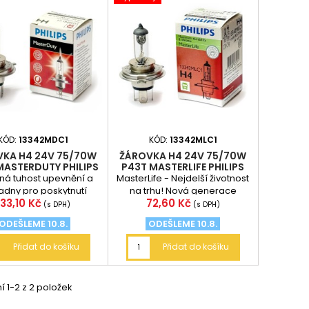
KÓD:
13342MDC1
KÓD:
13342MLC1
KA H4 24V 75/70W
ŽÁROVKA H4 24V 75/70W
MASTERDUTY PHILIPS
P43T MASTERLIFE PHILIPS
4X DELŠÍ ŽIVOTNOST
ná tuhost upevnění a
MasterLife - Nejdelší životnost
adny pro poskytnutí
na trhu! Nová generace
Cena
Cena
133,10 Kč
72,60 Kč
třídní ochrany před
žárovek MasterLife vydrží až
(s DPH)
(s DPH)
anickými nárazy...
čtyřikrát...
ODEŠLEME 10.8.
ODEŠLEME 10.8.
Přidat do košíku
Přidat do košíku
 1-2 z 2 položek