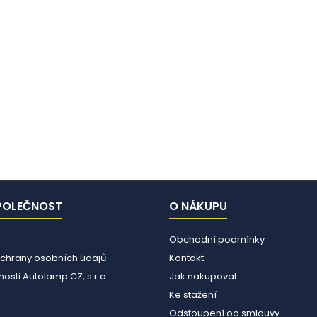
POLEČNOST
O NÁKUPU
Obchodní podmínky
chrany osobních údajů
Kontakt
osti Autolamp CZ, s.r.o.
Jak nakupovat
Ke stažení
Odstoupení od smlouvy