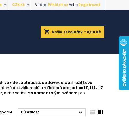


a
CZK Kč
Vítejte,
Přihlásit se
nebo
Registrovat
shopping_cart
Košík:
0
Položky - 0,00 Kč
h vozidel, autobusů, dodávek a další užitkové
rčené do světlometů a reflektorů pro p
atice H1, H4, H7
oz, nebo varianty
s namodralým světlem
pro



t podle:
Důležitost