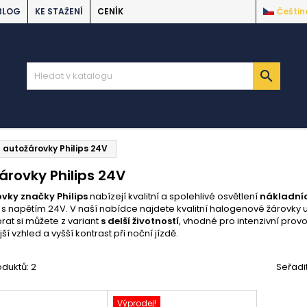
BLOG
KE STAŽENÍ
CENÍK
Češtin

autožárovky Philips 24V
árovky Philips 24V
vky značky Philips
nabízejí kvalitní a spolehlivé osvětlení
nákladníc
s napětím 24V. V naší nabídce najdete kvalitní halogenové žárovky u
brat si můžete z variant
s delší životností
, vhodné pro intenzivní prov
í vzhled a vyšší kontrast při noční jízdě.
duktů: 2
Seřadi
Výprodej!