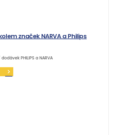
kolem značek NARVA a Philips
6
 dodávek PHILIPS a NARVA
keyboard_arrow_right