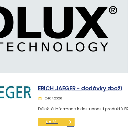
ERICH JAEGER - dodávky zboží
24.04.2026
date_range
Důležitá informace k dostupnosti produktů E
keyboard_arrow_right
Další...