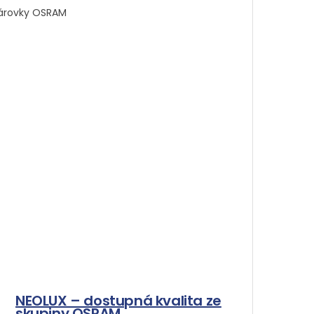
árovky OSRAM
NEOLUX – dostupná kvalita ze
skupiny OSRAM