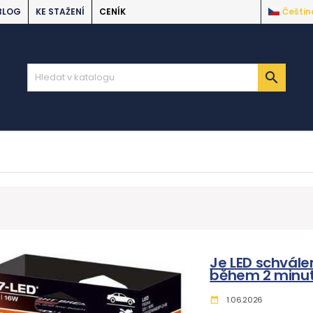
BLOG
KE STAŽENÍ
CENÍK
Češtin

Je LED schválen
během 2 minu
1.06.2026
date_range