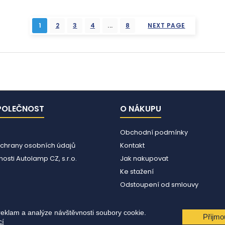
1
2
3
4
...
8
NEXT PAGE
POLEČNOST
O NÁKUPU
Obchodní podmínky
chrany osobních údajů
Kontakt
osti Autolamp CZ, s.r.o.
Jak nakupovat
Ke stažení
Odstoupení od smlouvy
reklam a analýze návštěvnosti soubory cookie.
Přijmo
cí
© Copyright 2026 Autolamp CZ s.r.o.. All Rights Reserved.