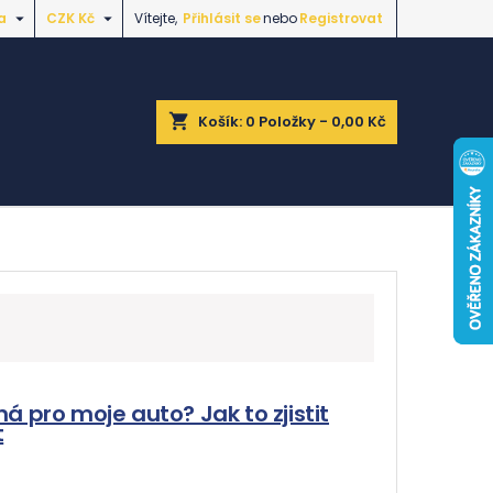


a
CZK Kč
Vítejte,
Přihlásit se
nebo
Registrovat
shopping_cart
Košík:
0
Položky - 0,00 Kč
á pro moje auto? Jak to zjistit
t