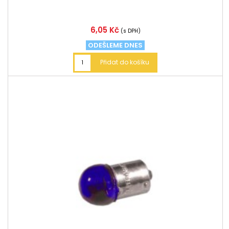
Cena
6,05 Kč
(s DPH)
ODEŠLEME DNES
Přidat do košíku