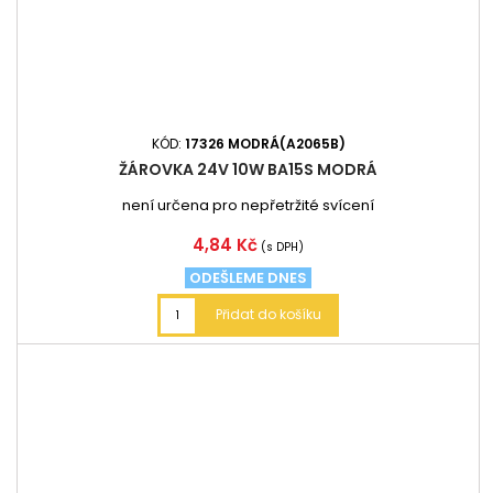
KÓD:
17326 MODRÁ(A2065B)
ŽÁROVKA 24V 10W BA15S MODRÁ
není určena pro nepřetržité svícení
Cena
4,84 Kč
(s DPH)
ODEŠLEME DNES
Přidat do košíku