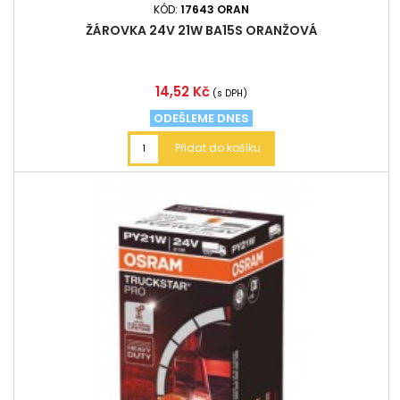
KÓD:
17643 ORAN
ŽÁROVKA 24V 21W BA15S ORANŽOVÁ
Cena
14,52 Kč
(s DPH)
ODEŠLEME DNES
Přidat do košíku