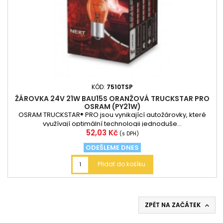
KÓD:
7510TSP
ŽÁROVKA 24V 21W BAU15S ORANŽOVÁ TRUCKSTAR PRO
OSRAM (PY21W)
OSRAM TRUCKSTAR® PRO jsou vynikající autožárovky, které
využívají optimální technologii jednoduše...
Cena
52,03 Kč
(s DPH)
ODEŠLEME DNES
Přidat do košíku
ZPĚT NA ZAČÁTEK
