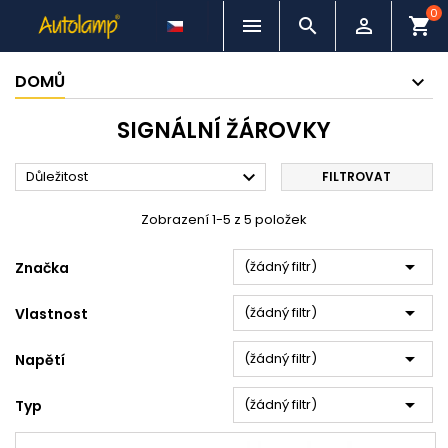
0



shopping_cart
DOMŮ
SIGNÁLNÍ ŽÁROVKY

Důležitost
FILTROVAT
Zobrazení 1-5 z 5 položek

(žádný filtr)
Značka

(žádný filtr)
Vlastnost

(žádný filtr)
Napětí

(žádný filtr)
Typ