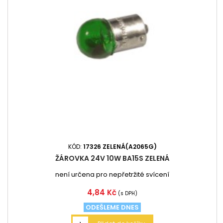
KÓD:
17326 ZELENÁ(A2065G)
ŽÁROVKA 24V 10W BA15S ZELENÁ
není určena pro nepřetržité svícení
Cena
4,84 Kč
(s DPH)
ODEŠLEME DNES