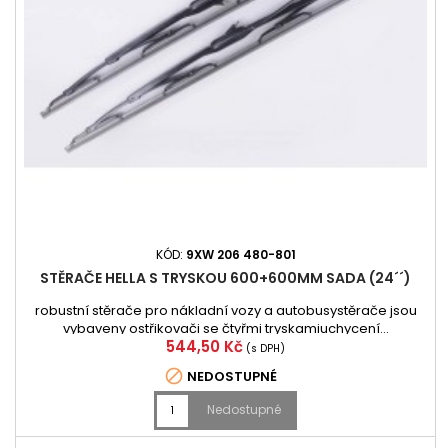
KÓD:
9XW 206 480-801
STĚRAČE HELLA S TRYSKOU 600+600MM SADA (24´´)
robustní stěrače pro nákladní vozy a autobusystěrače jsou
vybaveny ostřikovači se čtyřmi tryskamiuchycení...
Cena
544,50 Kč
(s DPH)

NEDOSTUPNÉ
Nedostupné