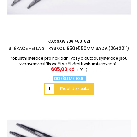
KÓD:
9XW 206 480-821
STĚRAČE HELLA S TRYSKOU 650+550MM SADA (26+22´´)
robustní stěrače pro nákladní vozy a autobusystěrače jsou
vybaveny ostřikovači se čtyřmi tryskamiuchycení...
Cena
605,00 Kč
(s DPH)
ODEŠLEME 10.8.
Přidat do košíku