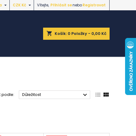


a
CZK Kč
Vítejte,
Přihlásit se
nebo
Registrovat
shopping_cart
Košík:
0
Položky - 0,00 Kč



t podle:
Důležitost