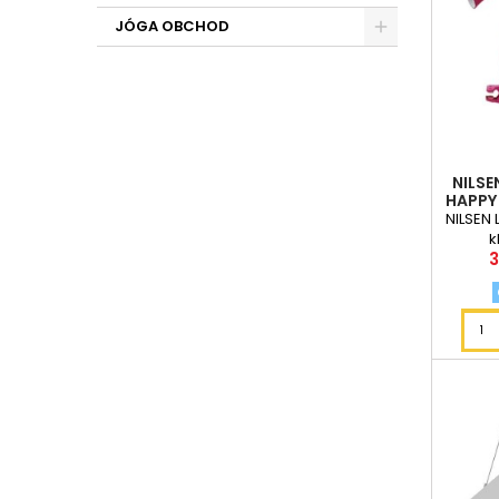
JÓGA OBCHOD
NILSE
HAPPY
NILSEN 
k
C
3