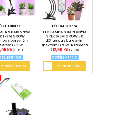
ÓD:
HADK377
KÓD:
HADK377A
AMPA S BAREVNÝM
LED LAMPA S BAREVNÝM
EKTREM GROW
SPEKTREM GROW 3X
RAMENA
ampa s barevným
LED lampa s barevným
ektrem GROW
spektrem GROW 3x ramena
ena
Cena
1,05 Kč
712,69 Kč
(s DPH)
(s DPH)
EŠLEME 10.8.
ODEŠLEME 10.8.
Přidat do košíku
Přidat do košíku