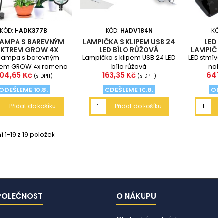
KÓD:
HADK377B
KÓD:
HADV184N
K
LAMPA S BAREVNÝM
LAMPIČKA S KLIPEM USB 24
LED
EKTREM GROW 4X
LED BÍLO RŮŽOVÁ
LAMPIČK
RAMENA
 lampa s barevným
Lampička s klipem USB 24 LED
LED stmív
rem GROW 4x ramena
bílo růžová
na
ena
Cena
Ce
04,65 Kč
163,35 Kč
64
(s DPH)
(s DPH)
ODEŠLEME 10.8.
ODEŠLEME 10.8.
OD
Přidat do košíku
Přidat do košíku
 1-19 z 19 položek
POLEČNOST
O NÁKUPU