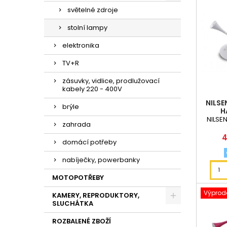
světelné zdroje
stolní lampy
elektronika
TV+R
zásuvky, vidlice, prodlužovací
kabely 220 - 400V
NILSE
brýle
H
NILSE
zahrada
C
4
domácí potřeby
nabíječky, powerbanky
MOTOPOTŘEBY
Výprode
KAMERY, REPRODUKTORY,
SLUCHÁTKA
ROZBALENÉ ZBOŽÍ