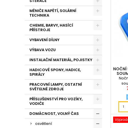
STĚRAČE
MĚNIČE NAPĚTÍ, SOLÁRNÍ
TECHNIKA
CHEMIE, BARVY, HASÍCÍ
PŘÍSTROJE
VYBAVENÍ DÍLNY
VÝBAVA VOZU
INSTALAČNÍ MATERIÁL, POJISTKY
NOČNÍ 
HADICOVÉ SPONY, HADICE,
SOUM
SPIRÁLY
Noční
sou
PRACOVNÍ LAMPY, OSTATNÍ
SVĚTELNÉ ZDROJE
PŘÍSLUŠENSTVÍ PRO VOZÍKY,
VODIČE
DOMÁCNOST, VOLNÝ ČAS
Výprode
osvětlení