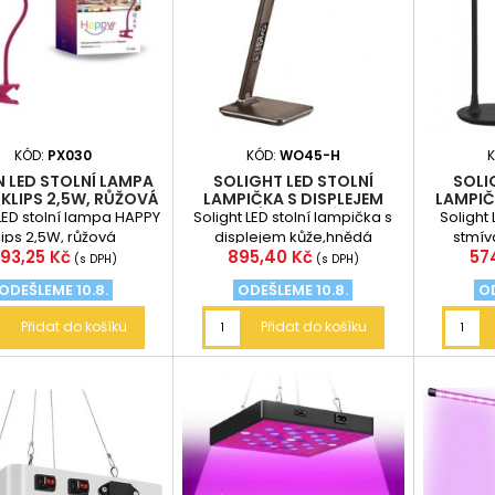
KÓD:
PX030
KÓD:
WO45-H
N LED STOLNÍ LAMPA
SOLIGHT LED STOLNÍ
SOLI
 KLIPS 2,5W, RŮŽOVÁ
LAMPIČKA S DISPLEJEM
LAMPIČ
KŮŽE,HNĚDÁ
LED stolní lampa HAPPY
Solight LED stolní lampička s
Solight 
lips 2,5W, růžová
displejem kůže,hnědá
stmív
ena
Cena
Ce
93,25 Kč
895,40 Kč
57
(s DPH)
(s DPH)
ODEŠLEME 10.8.
ODEŠLEME 10.8.
OD
Přidat do košíku
Přidat do košíku