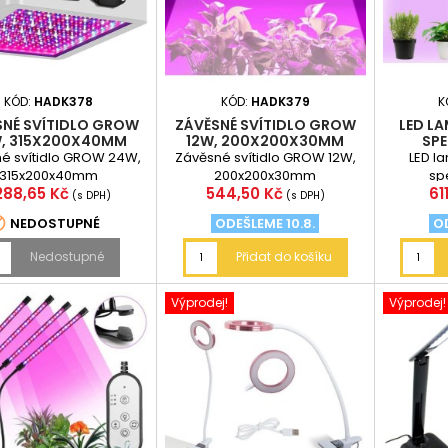
KÓD:
HADK378
KÓD:
HADK379
K
SNÉ SVÍTIDLO GROW
ZÁVĚSNÉ SVÍTIDLO GROW
LED L
, 315X200X40MM
12W, 200X200X30MM
SP
é svítidlo GROW 24W,
Závěsné svítidlo GROW 12W,
LED l
315x200x40mm
200x200x30mm
sp
ena
Cena
C
 288,65 Kč
544,50 Kč
61
(s DPH)
(s DPH)

NEDOSTUPNÉ
ODEŠLEME 10.8.
OD
Nedostupné
Přidat do košíku
Výprodej!
Výprodej!