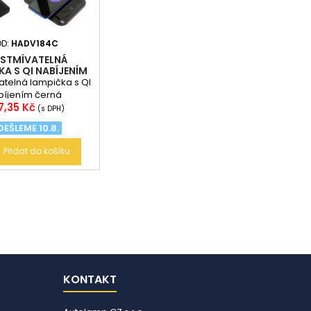
ÓD:
HADV184C
 STMÍVATELNÁ
A S QI NABÍJENÍM
ČERNÁ
atelná lampička s QI
bíjením černá
na
7,35 Kč
(s DPH)
EŠLEME 10.8.
Přidat do košíku
KONTAKT