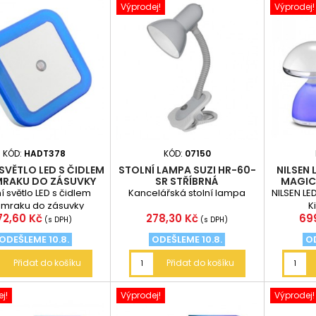
Výprodej!
Výprodej!
KÓD:
HADT378
KÓD:
07150
SVĚTLO LED S ČIDLEM
STOLNÍ LAMPA SUZI HR-60-
NILSEN 
RAKU DO ZÁSUVKY
SR STŘÍBRNÁ
MAGIC
 světlo LED s čidlem
Kancelářská stolní lampa
NILSEN LE
mraku do zásuvky
K
Cena
Cena
Ce
72,60 Kč
278,30 Kč
69
(s DPH)
(s DPH)
ODEŠLEME 10.8.
ODEŠLEME 10.8.
OD
Přidat do košíku
Přidat do košíku
j!
Výprodej!
Výprodej!