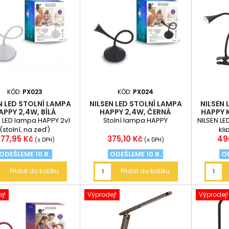
KÓD:
PX023
KÓD:
PX024
N LED STOLNÍ LAMPA
NILSEN LED STOLNÍ LAMPA
NILSEN 
APPY 2,4W, BÍLÁ
HAPPY 2,4W, ČERNÁ
HAPPY K
N LED lampa HAPPY 2v1
Stolní lampa HAPPY
NILSEN LE
(stolní, na zeď)
kli
ena
Cena
Ce
77,95 Kč
375,10 Kč
49
(s DPH)
(s DPH)
ODEŠLEME 10.8.
ODEŠLEME 10.8.
OD
Přidat do košíku
Přidat do košíku
j!
Výprodej!
Výprodej!