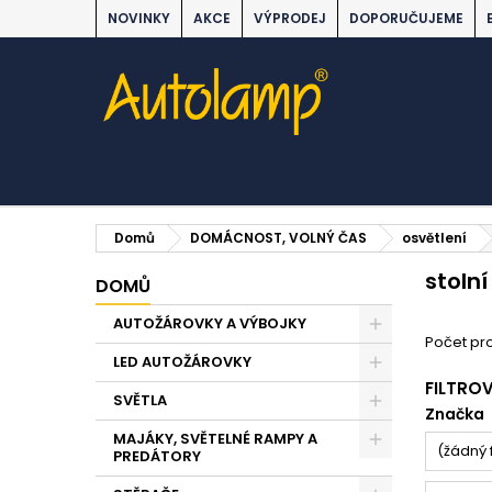
NOVINKY
AKCE
VÝPRODEJ
DOPORUČUJEME
Domů
DOMÁCNOST, VOLNÝ ČAS
osvětlení
stoln
DOMŮ
AUTOŽÁROVKY A VÝBOJKY
Počet pro
LED AUTOŽÁROVKY
FILTRO
SVĚTLA
Značka
MAJÁKY, SVĚTELNÉ RAMPY A
(žádný f
PREDÁTORY