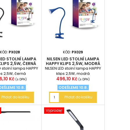
KÓD:
PX028
KÓD:
PX029
LED STOLNÍ LAMPA
NILSEN LED STOLNÍ LAMPA
LIPS 2,5W, ČERNÁ
HAPPY KLIPS 2,5W, MODRÁ
D stolní lampa HAPPY
NILSEN LED stolní lampa HAPPY
ps 2,5W, černá
klips 2,5W, modrá
na
Cena
6,10 Kč
496,10 Kč
(s DPH)
(s DPH)
EŠLEME 10.8.
ODEŠLEME 10.8.
Přidat do košíku
Přidat do košíku
Výprodej!