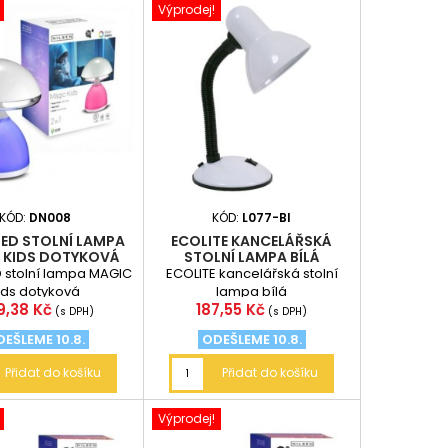
Výprodej!
KÓD:
DN008
KÓD:
L077-BI
LED STOLNÍ LAMPA
ECOLITE KANCELÁŘSKÁ
 KIDS DOTYKOVÁ
STOLNÍ LAMPA BÍLÁ
D stolní lampa MAGIC
ECOLITE kancelářská stolní
ids dotyková
lampa bílá
na
Cena
9,38 Kč
187,55 Kč
(s DPH)
(s DPH)
EŠLEME 10.8.
ODEŠLEME 10.8.
Přidat do košíku
Přidat do košíku
Výprodej!