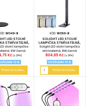
KÓD:
WO49-B
KÓD:
WO59-B
GHT LED STOLNÍ
SOLIGHT LED STOLNÍ
KA STMÍVATELNÁ,
LAMPIČKA STMÍVATELNÁ,
6W ČERNÁ
8W,ČERNÁ
LED stolní lampička
Solight LED stolní lampička
atelná, 6W černá
stmívatelná, 8W,černá
na
Cena
4,75 Kč
804,65 Kč
(s DPH)
(s DPH)
EŠLEME 10.8.
ODEŠLEME 10.8.
Přidat do košíku
Přidat do košíku