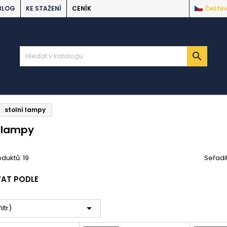
BLOG
KE STAŽENÍ
CENÍK
Češtin

stolní lampy
í lampy
duktů: 19
Seřadi
VAT PODLE

iltr)