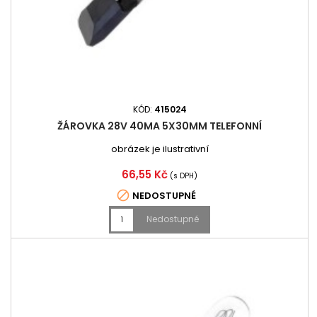
KÓD:
415024
ŽÁROVKA 28V 40MA 5X30MM TELEFONNÍ
obrázek je ilustrativní
Cena
66,55 Kč
(s DPH)

NEDOSTUPNÉ
Nedostupné