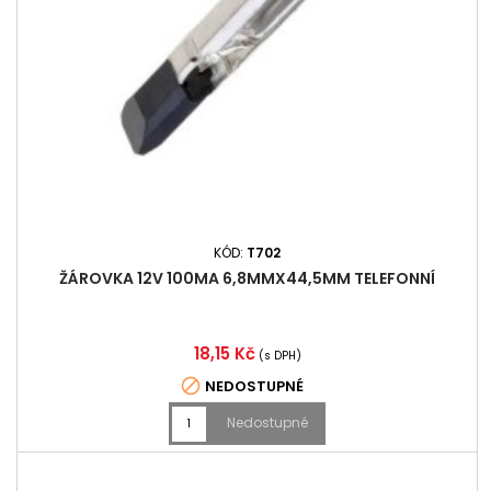
KÓD:
T702
ŽÁROVKA 12V 100MA 6,8MMX44,5MM TELEFONNÍ
Cena
18,15 Kč
(s DPH)

NEDOSTUPNÉ
Nedostupné