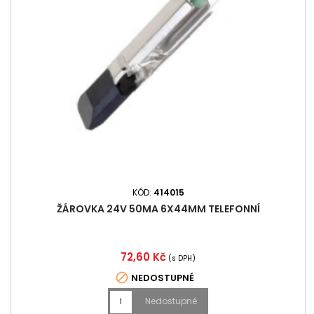
KÓD:
414015
ŽÁROVKA 24V 50MA 6X44MM TELEFONNÍ
Cena
72,60 Kč
(s DPH)

NEDOSTUPNÉ
Nedostupné