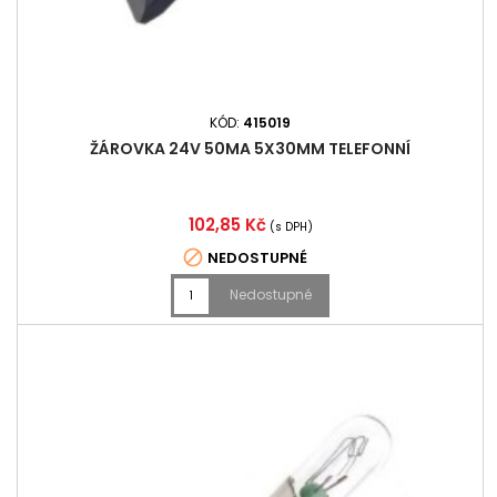
KÓD:
415019
ŽÁROVKA 24V 50MA 5X30MM TELEFONNÍ
Cena
102,85 Kč
(s DPH)

NEDOSTUPNÉ
Nedostupné