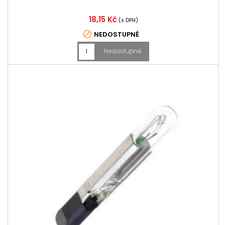
Cena
18,15 Kč
(s DPH)

NEDOSTUPNÉ
Nedostupné