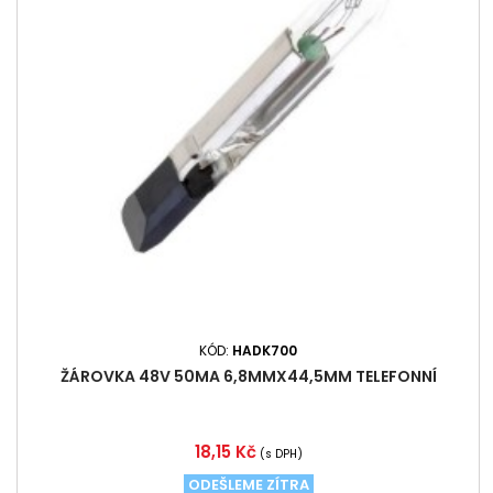
KÓD:
HADK700
ŽÁROVKA 48V 50MA 6,8MMX44,5MM TELEFONNÍ
Cena
18,15 Kč
(s DPH)
ODEŠLEME ZÍTRA