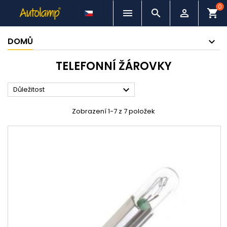
0



shopping_cart
DOMŮ
TELEFONNÍ ŽÁROVKY

Důležitost
Zobrazení 1-7 z 7 položek