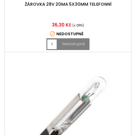
ŽÁROVKA 28V 20MA 5X30MM TELEFONNÍ
Cena
36,30 Kč
(s DPH)

NEDOSTUPNÉ
Nedostupné