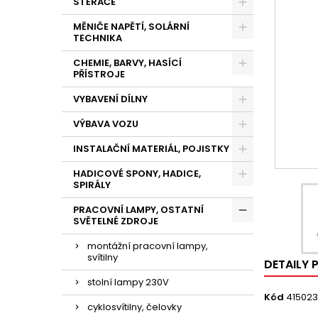
STĚRAČE
MĚNIČE NAPĚTÍ, SOLÁRNÍ
TECHNIKA
CHEMIE, BARVY, HASÍCÍ
PŘÍSTROJE
VYBAVENÍ DÍLNY
VÝBAVA VOZU
INSTALAČNÍ MATERIÁL, POJISTKY
HADICOVÉ SPONY, HADICE,
SPIRÁLY
PRACOVNÍ LAMPY, OSTATNÍ
SVĚTELNÉ ZDROJE
montážní pracovní lampy,
svítilny
DETAILY
stolní lampy 230V
Kód
415023
cyklosvítilny, čelovky