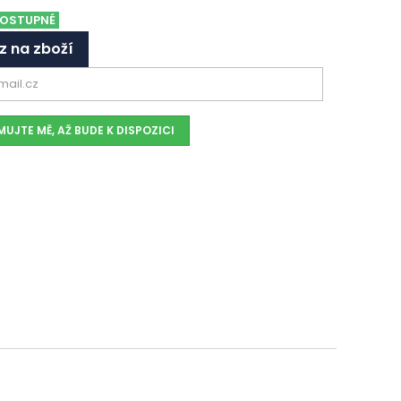
OSTUPNÉ
z na zboží
UJTE MĚ, AŽ BUDE K DISPOZICI