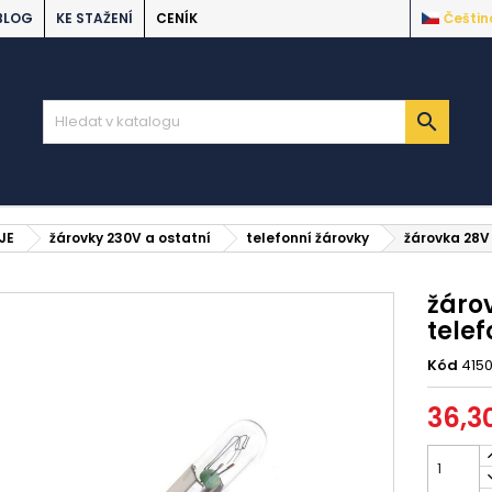
BLOG
KE STAŽENÍ
CENÍK
Češtin

JE
žárovky 230V a ostatní
telefonní žárovky
žárovka 28V
žáro
telef
Kód
415
36,3