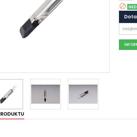

NED
Dota
INFORM
 PRODUKTU