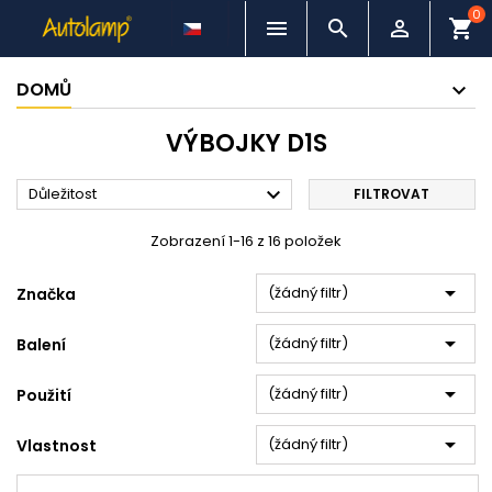
0



shopping_cart
DOMŮ
VÝBOJKY D1S

Důležitost
FILTROVAT
Zobrazení 1-16 z 16 položek

(žádný filtr)
Značka

(žádný filtr)
Balení

(žádný filtr)
Použití

(žádný filtr)
Vlastnost