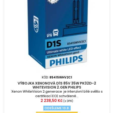
KÓD:
85415WHV2C1
VÝBOJKA XENONOVÁ D1S 85V 35W PK32D-2
WHITEVISION 2.GEN PHILIPS
Xenon WhiteVision 2.generace je intenzivní bílé světlo s
certifikací ECE schválené...
Cena
2 238,50 Kč
(s DPH)
ODEŠLEME 10.8.