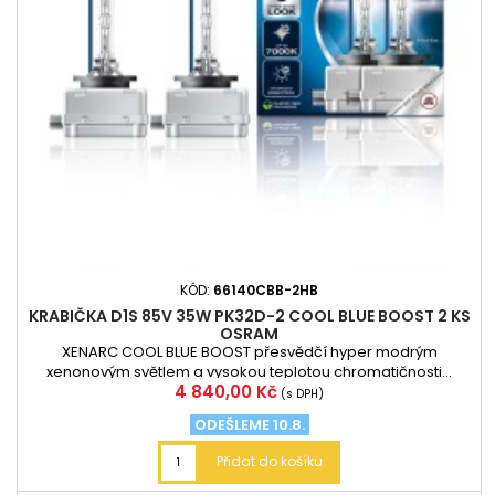
KÓD:
66140CBB-2HB
KRABIČKA D1S 85V 35W PK32D-2 COOL BLUE BOOST 2 KS
OSRAM
XENARC COOL BLUE BOOST přesvědčí hyper modrým
xenonovým světlem a vysokou teplotou chromatičnosti...
Cena
4 840,00 Kč
(s DPH)
ODEŠLEME 10.8.
Přidat do košíku