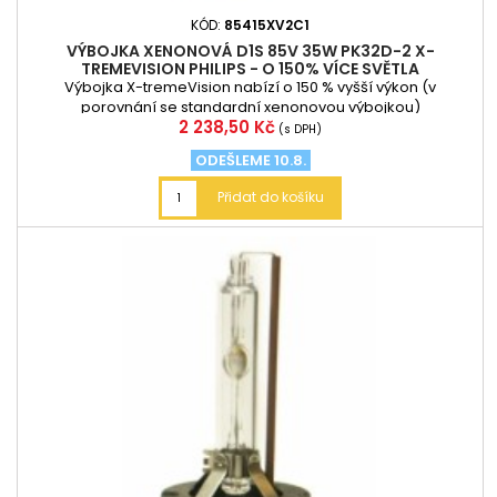
KÓD:
85415XV2C1
VÝBOJKA XENONOVÁ D1S 85V 35W PK32D-2 X-
TREMEVISION PHILIPS - O 150% VÍCE SVĚTLA
Výbojka X-tremeVision nabízí o 150 % vyšší výkon (v
porovnání se standardní xenonovou výbojkou)
Cena
2 238,50 Kč
(s DPH)
ODEŠLEME 10.8.
Přidat do košíku