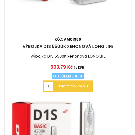
KÓD:
AM01969
VÝBOJKA D1S 5500K XENONOVÁ LONG LIFE
Výbojka D1S 5500K xenonová LONG LIFE
Cena
603,79 Kč
(s DPH)
ODEŠLEME 10.8.
Přidat do košíku