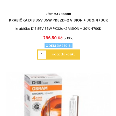
KÓD:
CAR86900
KRABIČKA D1S 85V 35W PK32D-2 VISION + 30% 4700K
krabička D1S 85V 35W PK32d-2 VISION + 30% 4700K
Cena
786,50 Kč
(s DPH)
ODEŠLEME 10.8.
Přidat do košíku