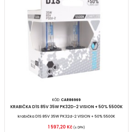
KÓD:
CAR86969
KRABIČKA D1S 85V 35W PK32D-2 VISION + 50% 5500K
krabička D1S 85V 35W PK32d-2 VISION + 50% 5500K
Cena
1 597,20 Kč
(s DPH)