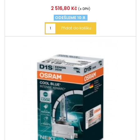
Cena
2 516,80 Kč
(s DPH)
ODEŠLEME 10.8.
Přidat do košíku