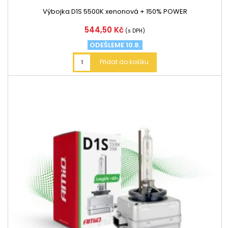
Výbojka D1S 5500K xenonová + 150% POWER
Cena
544,50 Kč
(s DPH)
ODEŠLEME 10.8.
Přidat do košíku