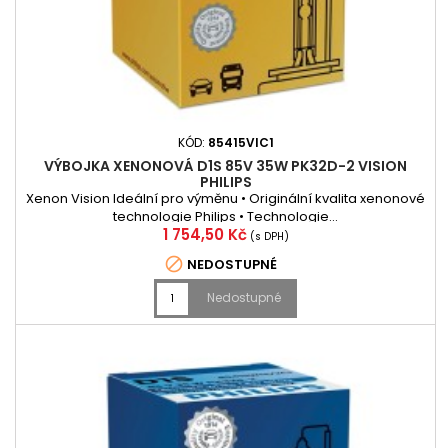
KÓD:
85415VIC1
VÝBOJKA XENONOVÁ D1S 85V 35W PK32D-2 VISION
PHILIPS
Xenon Vision Ideální pro výměnu • Originální kvalita xenonové
technologie Philips • Technologie...
Cena
1 754,50 Kč
(s DPH)

NEDOSTUPNÉ
Nedostupné