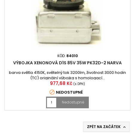
KÓD:
84010
VÝBOJKA XENONOVÁ D1S 85V 35W PK32D-2 NARVA
barva světla 4150K, světelný tok 3200lm, životnost 3000 hodin
(TC) originální výbojka s homologací...
Cena
977,68 Kč
(s DPH)

NEDOSTUPNÉ
Nedostupné
ZPĚT NA ZAČÁTEK
