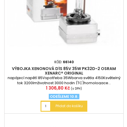
KÓD:
66140
VÝBOJKA XENONOVÁ D1S 85V 35W PK32D-2 OSRAM
XENARC® ORIGINAL
napájecí napětí 85Vspotřeba 35Wbarva světla 4150Ksvětelný
tok 3200lmživotnost 3000 hodin (TC)homologace...
Cena
1 306,80 Kč
(s DPH)
ODEŠLEME 10.8.
Přidat do košíku