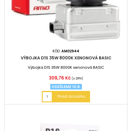
KÓD:
AM02944
VÝBOJKA D1S 35W 8000K XENONOVÁ BASIC
Výbojka D1S 35W 8000K xenonová BASIC
Cena
309,76 Kč
(s DPH)
ODEŠLEME 10.8.
Přidat do košíku