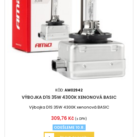
KÓD:
AM02942
VÝBOJKA D1S 35W 4300K XENONOVÁ BASIC
Výbojka D1S 35W 4300K xenonová BASIC
Cena
309,76 Kč
(s DPH)
ODEŠLEME 10.8.