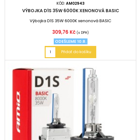
KÓD:
AM02943
VÝBOJKA D1S 35W 6000K XENONOVÁ BASIC
Výbojka D1S 35W 6000K xenonová BASIC
Cena
309,76 Kč
(s DPH)
ODEŠLEME 10.8.
Přidat do košíku