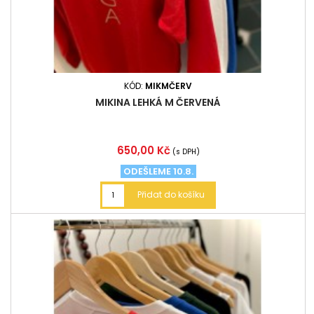
KÓD:
MIKMČERV
MIKINA LEHKÁ M ČERVENÁ
Cena
650,00 Kč
(s DPH)
ODEŠLEME 10.8.
Přidat do košíku