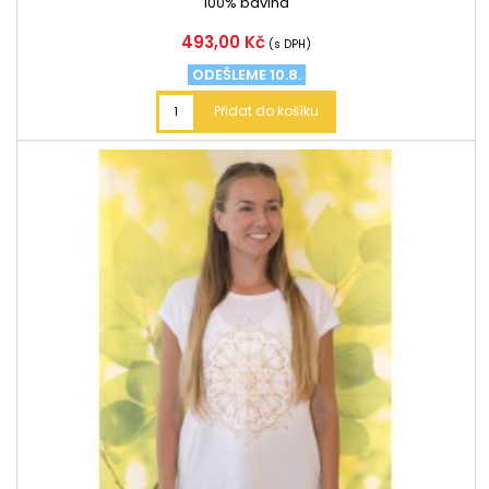
100% bavlna
Cena
493,00 Kč
(s DPH)
ODEŠLEME 10.8.
Přidat do košíku