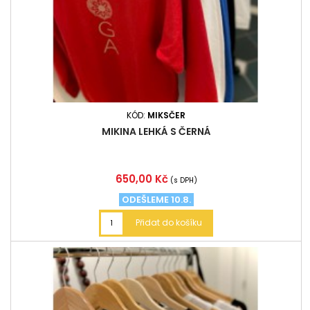
KÓD:
MIKSČER
MIKINA LEHKÁ S ČERNÁ
Cena
650,00 Kč
(s DPH)
ODEŠLEME 10.8.
Přidat do košíku