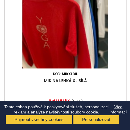
KÓD:
MIKXLBÍL
MIKINA LEHKÁ XL BÍLÁ
Cena
650,00 Kč
(s DPH)
Tento eshop používá k poskytování služeb, personalizaci
Více
ODEŠLEME 10.8.
reklam a analýze návštěvnosti soubory cookie.
informací
Přidat do košíku
Přijmout všechny cookies
Personalizovat