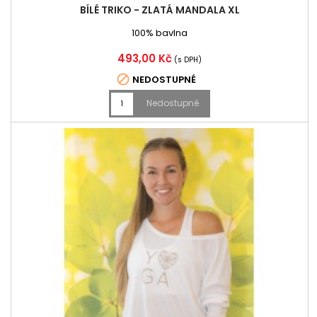
BÍLÉ TRIKO - ZLATÁ MANDALA XL
100% bavlna
Cena
493,00 Kč
(s DPH)

NEDOSTUPNÉ
Nedostupné