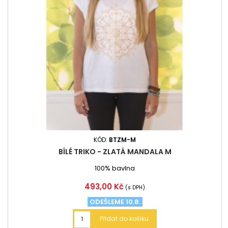
KÓD:
BTZM-M
BÍLÉ TRIKO - ZLATÁ MANDALA M
100% bavlna
Cena
493,00 Kč
(s DPH)
ODEŠLEME 10.8.
Přidat do košíku