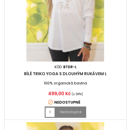
KÓD:
BTDR-L
BÍLÉ TRIKO YOGA S DLOUHÝM RUKÁVEM L
100% organická bavlna
Cena
499,00 Kč
(s DPH)

NEDOSTUPNÉ
Nedostupné