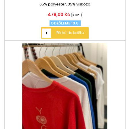
65% polyester, 35% viskóza
Cena
479,00 Kč
(s DPH)
ODEŠLEME 10.8.
Přidat do košíku