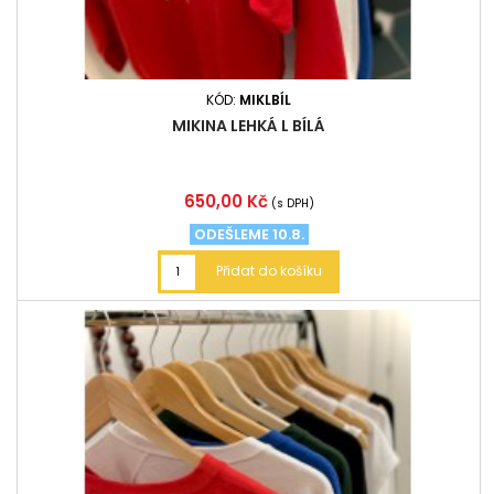
KÓD:
MIKLBÍL
MIKINA LEHKÁ L BÍLÁ
Cena
650,00 Kč
(s DPH)
ODEŠLEME 10.8.
Přidat do košíku