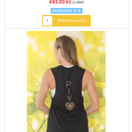
Cena
493,00 Kč
(s DPH)
ODEŠLEME 10.8.
Přidat do košíku