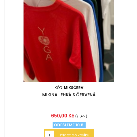
KÓD:
MIKSČERV
MIKINA LEHKÁ S ČERVENÁ
Cena
650,00 Kč
(s DPH)
ODEŠLEME 10.8.
Přidat do košíku