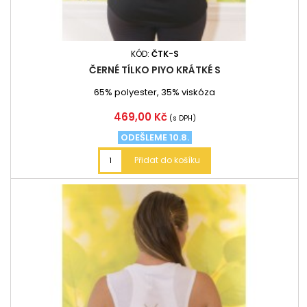
KÓD:
ČTK-S
ČERNÉ TÍLKO PIYO KRÁTKÉ S
65% polyester, 35% viskóza
Cena
469,00 Kč
(s DPH)
ODEŠLEME 10.8.
Přidat do košíku