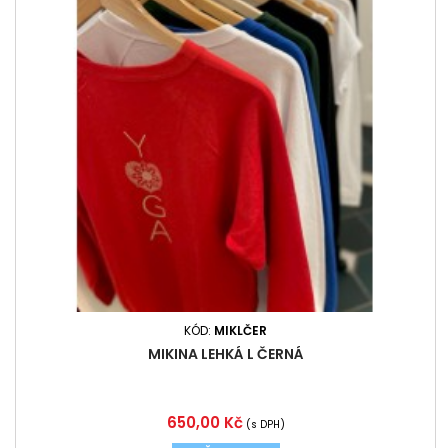
KÓD:
MIKLČER
MIKINA LEHKÁ L ČERNÁ
Cena
650,00 Kč
(s DPH)