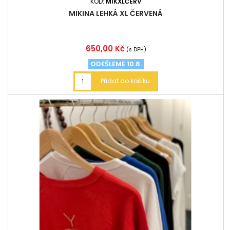
KÓD:
MIKXLČERV
MIKINA LEHKÁ XL ČERVENÁ
Cena
650,00 Kč
(s DPH)
ODEŠLEME 10.8.
Přidat do košíku