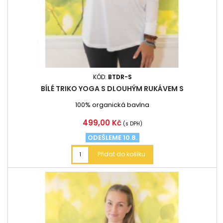
KÓD:
BTDR-S
BÍLÉ TRIKO YOGA S DLOUHÝM RUKÁVEM S
100% organická bavlna
Cena
499,00 Kč
(s DPH)
ODEŠLEME 10.8.
Přidat do košíku