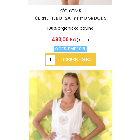
KÓD:
ČTŠ-S
ČERNÉ TÍLKO-ŠATY PIYO SRDCE S
100% organická bavlna
Cena
493,00 Kč
(s DPH)
ODEŠLEME 10.8.
Přidat do košíku