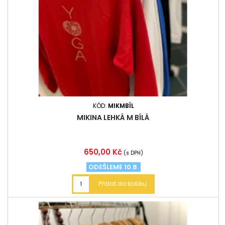
KÓD:
MIKMBÍL
MIKINA LEHKÁ M BÍLÁ
Cena
650,00 Kč
(s DPH)
ODEŠLEME 10.8.
Přidat do košíku