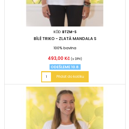
KÓD:
BTZM-S
BÍLÉ TRIKO - ZLATÁ MANDALA S
100% bavlna
Cena
493,00 Kč
(s DPH)
ODEŠLEME 10.8.
Přidat do košíku