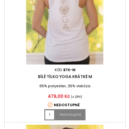
KÓD:
BTK-M
BÍLÉ TÍLKO YOGA KRÁTKÉ M
65% polyester, 35% viskóza
Cena
479,00 Kč
(s DPH)

NEDOSTUPNÉ
Nedostupné