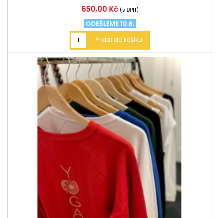
Cena
650,00 Kč
(s DPH)
ODEŠLEME 10.8.
Přidat do košíku