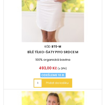
KÓD:
BTŠ-M
BÍLÉ TÍLKO-ŠATY PIYO SRDCE M
100% organická bavlna
Cena
493,00 Kč
(s DPH)
ODEŠLEME 10.8.
Přidat do košíku