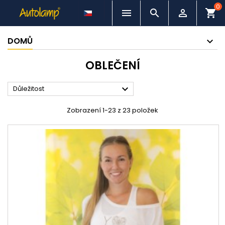
0



shopping_cart
DOMŮ
OBLEČENÍ

Důležitost
Zobrazení 1-23 z 23 položek