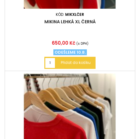
KÓD:
MIKXLČER
MIKINA LEHKÁ XL ČERNÁ
Cena
650,00 Kč
(s DPH)
ODEŠLEME 10.8.
Přidat do košíku