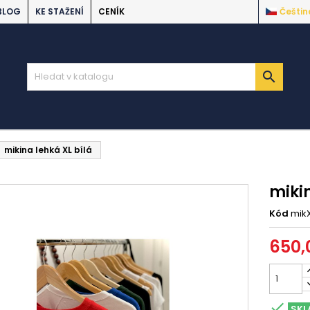
BLOG
KE STAŽENÍ
CENÍK
Češtin

mikina lehká XL bílá
mikin
Kód
mikX
650,

SKL