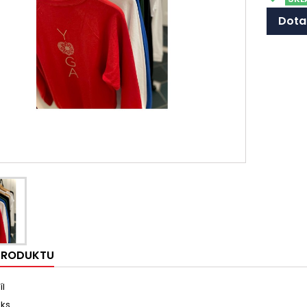
Dota
 PRODUKTU
íl
 ks