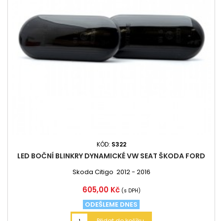
KÓD:
S322
LED BOČNÍ BLINKRY DYNAMICKÉ VW SEAT ŠKODA FORD
Skoda Citigo 2012 - 2016
Cena
605,00 Kč
(s DPH)
ODEŠLEME DNES
Přidat do košíku