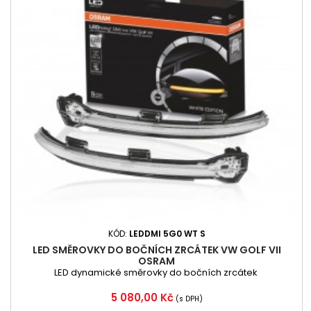
KÓD:
LEDDMI 5G0 WT S
LED SMĚROVKY DO BOČNÍCH ZRCÁTEK VW GOLF VII
OSRAM
LED dynamické směrovky do bočních zrcátek
Cena
5 080,00 Kč
(s DPH)