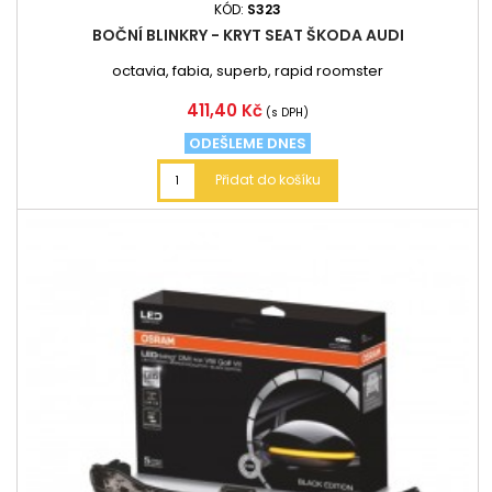
KÓD:
S323
BOČNÍ BLINKRY - KRYT SEAT ŠKODA AUDI
octavia, fabia, superb, rapid roomster
Cena
411,40 Kč
(s DPH)
ODEŠLEME DNES
Přidat do košíku