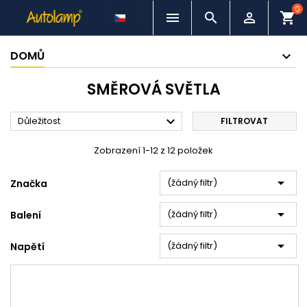
0



shopping_cart
DOMŮ
SMĚROVÁ SVĚTLA

Důležitost
FILTROVAT
Zobrazení 1-12 z 12 položek

(žádný filtr)
Značka

(žádný filtr)
Balení

(žádný filtr)
Napětí