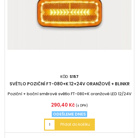
KÓD:
S157
SVĚTLO POZIČNÍ FT-080+K 12+24V ORANŽOVÉ + BLINKR
Poziční + boční směrové světlo FT-080+K oranžové LED 12/24V
Cena
290,40 Kč
(s DPH)
ODEŠLEME DNES
Přidat do košíku