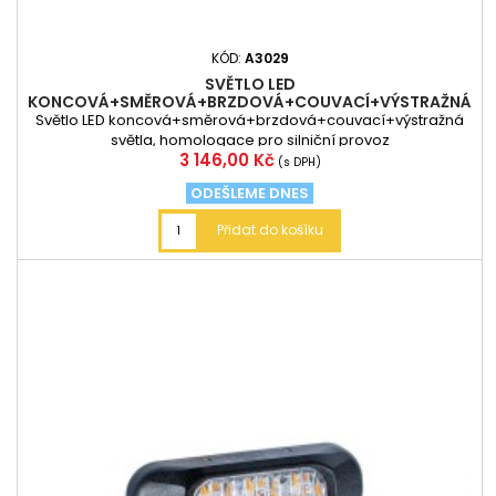
KÓD:
A3029
SVĚTLO LED
KONCOVÁ+SMĚROVÁ+BRZDOVÁ+COUVACÍ+VÝSTRAŽNÁ
SVĚTLA 84,5CM
Světlo LED koncová+směrová+brzdová+couvací+výstražná
světla, homologace pro silniční provoz
Cena
3 146,00 Kč
(s DPH)
ODEŠLEME DNES
Přidat do košíku