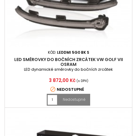
KÓD:
LEDDMI 5G0 BK S
LED SMĚROVKY DO BOČNÍCH ZRCÁTEK VW GOLF VII
OSRAM
LED dynamické směrovky do bočních zrcátek
Cena
3 872,00 Kč
(s DPH)

NEDOSTUPNÉ
Nedostupné