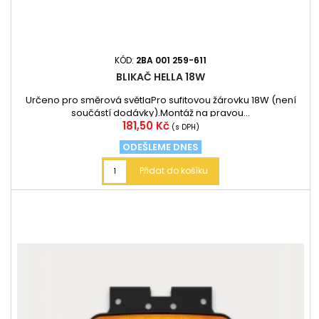
KÓD:
2BA 001 259-611
BLIKAČ HELLA 18W
Určeno pro směrová světlaPro sufitovou žárovku 18W (není
součástí dodávky).Montáž na pravou...
Cena
181,50 Kč
(s DPH)
ODEŠLEME DNES
Přidat do košíku