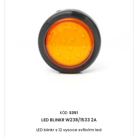
KÓD:
S351
LED BLINKR W238/1533 2A
LED blinkr s 12 vysoce svítivími led