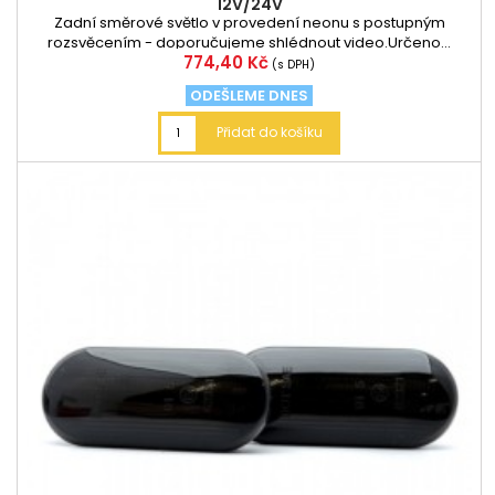
12V/24V
Zadní směrové světlo v provedení neonu s postupným
rozsvěcením - doporučujeme shlédnout video.Určeno...
Cena
774,40 Kč
(s DPH)
ODEŠLEME DNES
Přidat do košíku