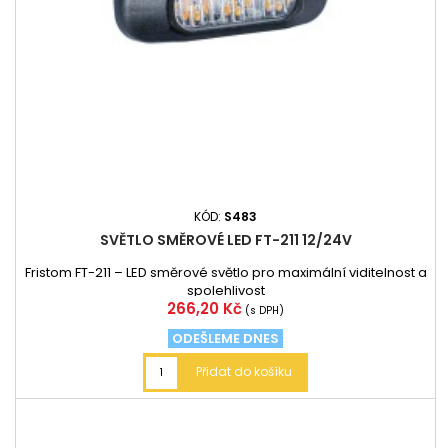
KÓD:
S483
SVĚTLO SMĚROVÉ LED FT-211 12/24V
Fristom FT-211 – LED směrové světlo pro maximální viditelnost a
spolehlivost
Cena
266,20 Kč
(s DPH)
ODEŠLEME DNES
Přidat do košíku