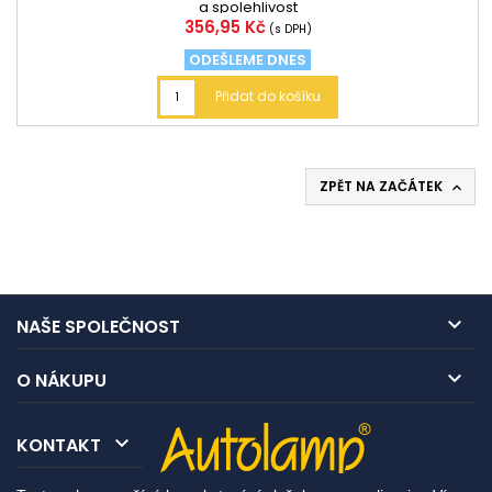
a spolehlivost
Cena
356,95 Kč
(s DPH)
ODEŠLEME DNES
Přidat do košíku
ZPĚT NA ZAČÁTEK


NAŠE SPOLEČNOST

O NÁKUPU

KONTAKT