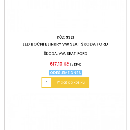
KÓD:
S321
LED BOČNÍ BLINKRY VW SEAT ŠKODA FORD
ŠKODA, VW, SEAT, FORD
Cena
617,10 Kč
(s DPH)
ODEŠLEME DNES
Přidat do košíku