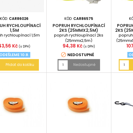
KÓD:
CAR86026
KÓD:
CAR86575
K
UH RYCHLOUPÍNACÍ
POPRUH RYCHLOUPÍNACÍ
POPRUH
1,5M
2KS (25MMX2,5M)
2KS (25
h rychloupínací 1,5m
popruh rychloupínací 2ks
popruh
(25mmx2,5m)
(25mmx1
Cena
Cena
Ce
43,56 Kč
94,38 Kč
10
(s DPH)
(s DPH)

ODEŠLEME 10.8.
NEDOSTUPNÉ
OD
Přidat do košíku
Nedostupné