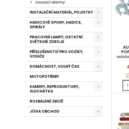
couvací alarmy
INSTALAČNÍ MATERIÁL, POJISTKY
HADICOVÉ SPONY, HADICE,
SPIRÁLY
PRACOVNÍ LAMPY, OSTATNÍ
SVĚTELNÉ ZDROJE
AU
POP
PŘÍSLUŠENSTVÍ PRO VOZÍKY,
VODIČE
autola
DOMÁCNOST, VOLNÝ ČAS
MOTOPOTŘEBY
KAMERY, REPRODUKTORY,
SLUCHÁTKA
ROZBALENÉ ZBOŽÍ
JÓGA OBCHOD