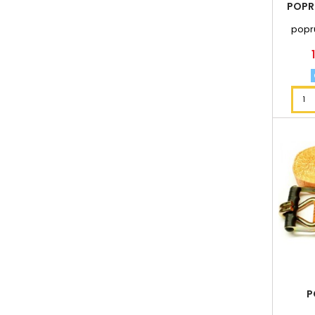
POPR
popr
P