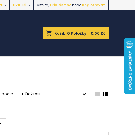


a
CZK Kč
Vítejte,
Přihlásit se
nebo
Registrovat
shopping_cart
Košík:
0
Položky - 0,00 Kč



t podle:
Důležitost
