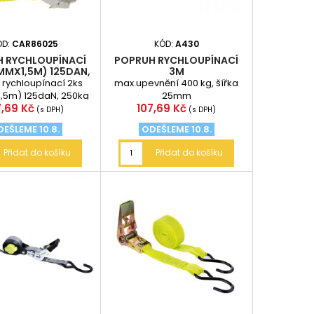
ÓD:
CAR86025
KÓD:
A430
 RYCHLOUPÍNACÍ
POPRUH RYCHLOUPÍNACÍ
MMX1,5M) 125DAN,
3M
250KG
 rychloupínací 2ks
max.upevnění 400 kg, šířka
,5m) 125daN, 250kg
25mm
na
Cena
7,69 Kč
107,69 Kč
(s DPH)
(s DPH)
EŠLEME 10.8.
ODEŠLEME 10.8.
Přidat do košíku
Přidat do košíku