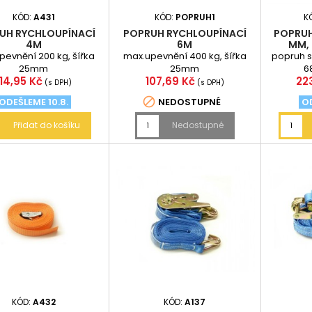
KÓD:
A431
KÓD:
POPRUH1
K
UH RYCHLOUPÍNACÍ
POPRUH RYCHLOUPÍNACÍ
POPRUH
4M
6M
MM, 
pevnění 200 kg, šířka
max.upevnění 400 kg, šířka
popruh s
25mm
25mm
6
Cena
Cena
Ce
114,95 Kč
107,69 Kč
22
(s DPH)
(s DPH)

ODEŠLEME 10.8.
NEDOSTUPNÉ
OD
Přidat do košíku
Nedostupné
KÓD:
A432
KÓD:
A137