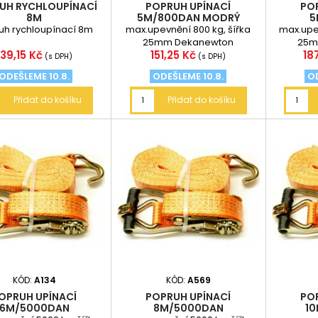
UH RYCHLOUPÍNACÍ
POPRUH UPÍNACÍ
PO
8M
5M/800DAN MODRÝ
5
uh rychloupínací 8m
max.upevnění 800 kg, šířka
max.upev
25mm Dekanewton
25m
Cena
Cena
Ce
139,15 Kč
151,25 Kč
18
(daN) platí převodní vztah 1
(daN) pl
(s DPH)
(s DPH)
daN = 10 N,...
ODEŠLEME 10.8.
ODEŠLEME 10.8.
OD
Přidat do košíku
Přidat do košíku
KÓD:
A134
KÓD:
A569
OPRUH UPÍNACÍ
POPRUH UPÍNACÍ
PO
6M/5000DAN
8M/5000DAN
1