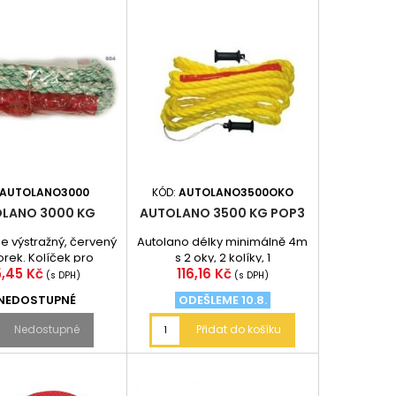
AUTOLANO3000
KÓD:
AUTOLANO3500OKO
LANO 3000 KG
AUTOLANO 3500 KG POP3
je výstražný, červený
Autolano délky minimálně 4m
rek. Kolíček pro
s 2 oky, 2 kolíky, 1
na
Cena
5,45 Kč
116,16 Kč
ečné zaháknutí.
praporek. Vlečné lano slouží
(s DPH)
(s DPH)
výhradně...
NEDOSTUPNÉ
ODEŠLEME 10.8.
Nedostupné
Přidat do košíku