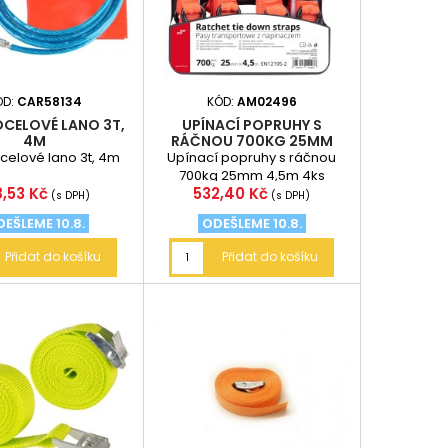
ÓD:
CAR58134
KÓD:
AM02496
OCELOVÉ LANO 3T,
UPÍNACÍ POPRUHY S
4M
RÁČNOU 700KG 25MM
4,5M 4KS
celové lano 3t, 4m
Upínací popruhy s ráčnou
700kg 25mm 4,5m 4ks
na
Cena
8,53 Kč
532,40 Kč
(s DPH)
(s DPH)
EŠLEME 10.8.
ODEŠLEME 10.8.
Přidat do košíku
Přidat do košíku