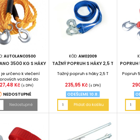
D:
AUTOLANO3500
KÓD:
AM02009
K
ANO 3500 KG S HÁKY
TAŽNÝ POPRUH S HÁKY 2,5 T
POPRUH 
 je určeno k vlečení
Tažný popruh s háky 2,5 T
Popruh 
orových vozidel do
ena
Cena
Ce
27,48 Kč
235,95 Kč
29
té hmotnosti 3500 kg.
(s DPH)
(s DPH)
čeno háky z kovu,...

NEDOSTUPNÉ
ODEŠLEME 10.8.
OD
Nedostupné
Přidat do košíku