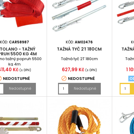
KÓD:
CAR58987
KÓD:
AM02476
K
TOLANO - TAŽNÝ
TAŽNÁ TYČ 2T 180CM
TAŽN
RUH 5500 KG 4M
no tažný popruh 5500
Tažná tyč 2T 180cm
Tažn
kg 4m
Cena
Cena
Ce
411,40 Kč
627,99 Kč
1 1
(s DPH)
(s DPH)


NEDOSTUPNÉ
NEDOSTUPNÉ
OD
Nedostupné
Nedostupné