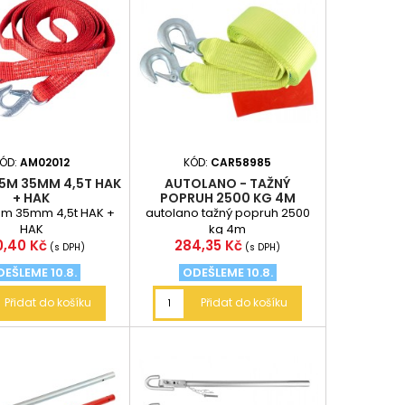
ÓD:
AM02012
KÓD:
CAR58985
5M 35MM 4,5T HAK
AUTOLANO - TAŽNÝ
+ HAK
POPRUH 2500 KG 4M
5m 35mm 4,5t HAK +
autolano tažný popruh 2500
HAK
kg 4m
na
Cena
0,40 Kč
284,35 Kč
(s DPH)
(s DPH)
EŠLEME 10.8.
ODEŠLEME 10.8.
Přidat do košíku
Přidat do košíku