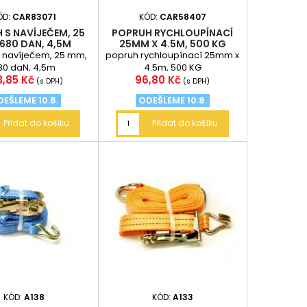
ÓD:
CAR83071
KÓD:
CAR58407
 S NAVÍJEČEM, 25
POPRUH RYCHLOUPÍNACÍ
680 DAN, 4,5M
25MM X 4.5M, 500 KG
 navíječem, 25 mm,
popruh rychloupínací 25mm x
80 daN, 4,5m
4.5m, 500 KG
na
Cena
3,85 Kč
96,80 Kč
(s DPH)
(s DPH)
EŠLEME 10.8.
ODEŠLEME 10.8.
Přidat do košíku
Přidat do košíku
KÓD:
A138
KÓD:
A133