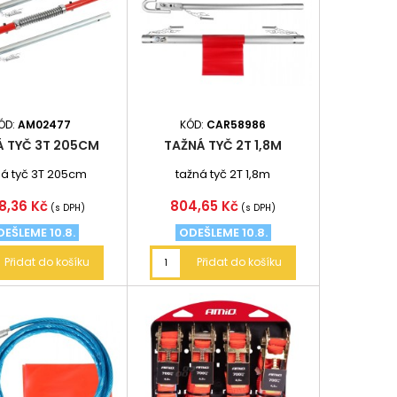
ÓD:
AM02477
KÓD:
CAR58986
Á TYČ 3T 205CM
TAŽNÁ TYČ 2T 1,8M
á tyč 3T 205cm
tažná tyč 2T 1,8m
na
Cena
08,36 Kč
804,65 Kč
(s DPH)
(s DPH)
EŠLEME 10.8.
ODEŠLEME 10.8.
Přidat do košíku
Přidat do košíku