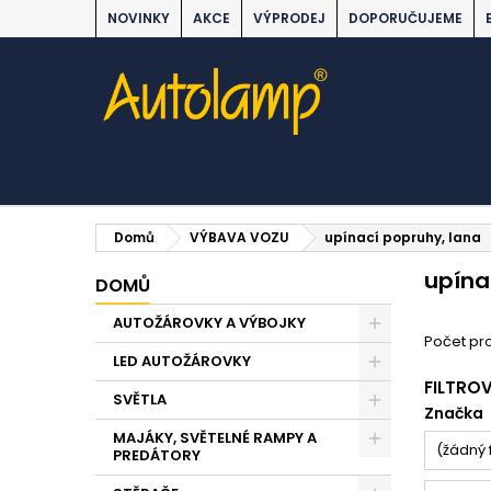
NOVINKY
AKCE
VÝPRODEJ
DOPORUČUJEME
Domů
VÝBAVA VOZU
upínací popruhy, lana
upína
DOMŮ
AUTOŽÁROVKY A VÝBOJKY
Počet pro
LED AUTOŽÁROVKY
FILTRO
SVĚTLA
Značka
MAJÁKY, SVĚTELNÉ RAMPY A
(žádný f
PREDÁTORY