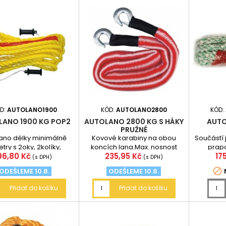
D:
AUTOLANO1900
KÓD:
AUTOLANO2800
KÓD:
LANO 1900 KG POP2
AUTOLANO 2800 KG S HÁKY
AUTO
PRUŽNÉ
ano délky minimálně
Kovové karabiny na obou
Součástí 
try s 2oky, 2kolíky,
koncích lana.Max. nosnost
prapo
Cena
Cena
Ce
96,80 Kč
235,95 Kč
17
rekVlečné lano slouží
2800 kg. Včetně výstražného
bezp
(s DPH)
(s DPH)
hradně k tažení...
červeného

ODEŠLEME 10.8.
ODEŠLEME 10.8.
praporku.Vyrobeno...
Přidat do košíku
Přidat do košíku