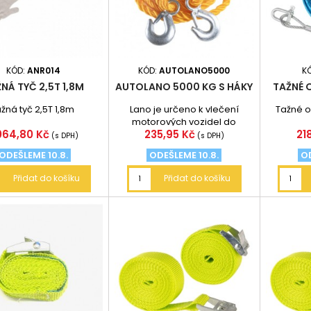
KÓD:
ANR014
KÓD:
AUTOLANO5000
K
NÁ TYČ 2,5T 1,8M
AUTOLANO 5000 KG S HÁKY
TAŽNÉ 
ažná tyč 2,5T 1,8m
Lano je určeno k vlečení
Tažné o
motorových vozidel do
ena
Cena
Ce
064,80 Kč
235,95 Kč
21
okamžité hmotnosti 5000 kg.
(s DPH)
(s DPH)
Zakončeno háky...
ODEŠLEME 10.8.
ODEŠLEME 10.8.
OD
Přidat do košíku
Přidat do košíku