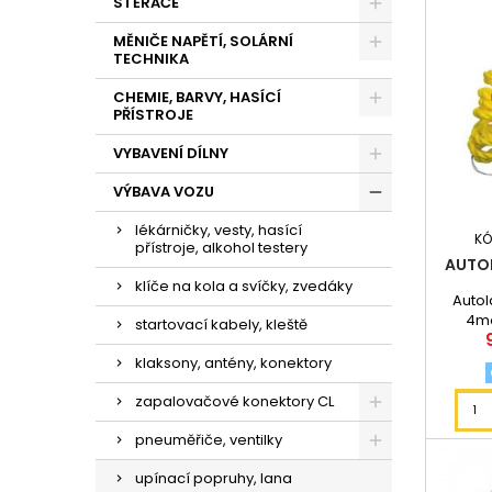
STĚRAČE
MĚNIČE NAPĚTÍ, SOLÁRNÍ
TECHNIKA
CHEMIE, BARVY, HASÍCÍ
PŘÍSTROJE
VYBAVENÍ DÍLNY
VÝBAVA VOZU
lékárničky, vesty, hasící
KÓ
přístroje, alkohol testery
AUTO
klíče na kola a svíčky, zvedáky
Autol
4me
startovací kabely, kleště
1prapo
vý
klaksony, antény, konektory
zapalovačové konektory CL
pneuměřiče, ventilky
upínací popruhy, lana