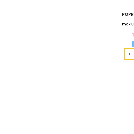
POPR
max.u