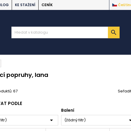
BLOG
KE STAŽENÍ
CENÍK
Češtin

cí popruhy, lana
duktů: 67
Seřadi
VAT PODLE
Balení

iltr)
(žádný filtr)