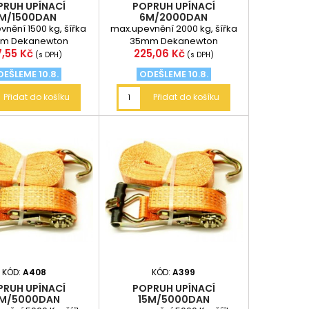
PRUH UPÍNACÍ
POPRUH UPÍNACÍ
M/1500DAN
6M/2000DAN
nění 1500 kg, šířka
max.upevnění 2000 kg, šířka
m Dekanewton
35mm Dekanewton
na
Cena
7,55 Kč
225,06 Kč
atí převodní vztah 1
(daN) platí převodní vztah 1
(s DPH)
(s DPH)
daN = 10...
daN = 10 N,...
EŠLEME 10.8.
ODEŠLEME 10.8.
Přidat do košíku
Přidat do košíku
KÓD:
A408
KÓD:
A399
PRUH UPÍNACÍ
POPRUH UPÍNACÍ
0M/5000DAN
15M/5000DAN