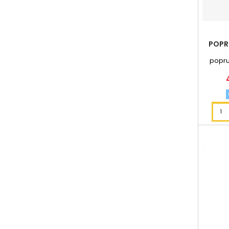
POPR
popru