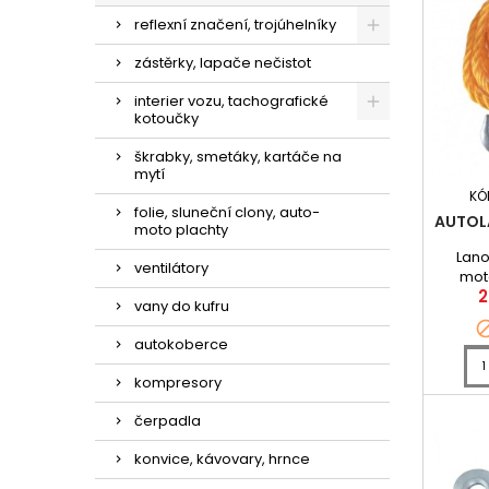
reflexní značení, trojúhelníky
zástěrky, lapače nečistot
interier vozu, tachografické
kotoučky
škrabky, smetáky, kartáče na
mytí
KÓ
folie, sluneční clony, auto-
AUTOL
moto plachty
Lano
ventilátory
mot
C
2
okamži
vany do kufru
Zakon
autokoberce
kompresory
čerpadla
konvice, kávovary, hrnce