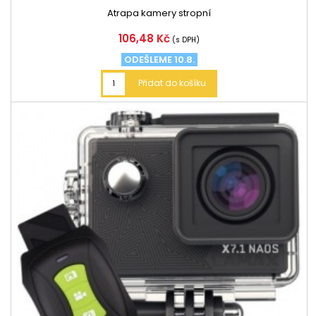
Atrapa kamery stropní
Cena
106,48 Kč
(s DPH)
ODEŠLEME 10.8.
Přidat do košíku