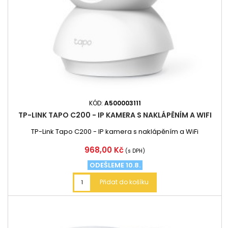
KÓD:
A500003111
TP-LINK TAPO C200 - IP KAMERA S NAKLÁPĚNÍM A WIFI
TP-Link Tapo C200 - IP kamera s naklápěním a WiFi
Cena
968,00 Kč
(s DPH)
ODEŠLEME 10.8.
Přidat do košíku