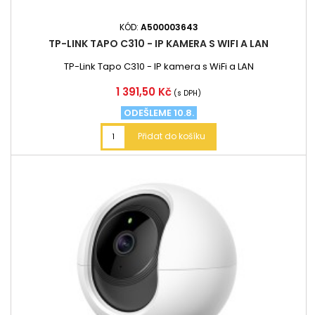
KÓD:
A500003643
TP-LINK TAPO C310 - IP KAMERA S WIFI A LAN
TP-Link Tapo C310 - IP kamera s WiFi a LAN
Cena
1 391,50 Kč
(s DPH)
ODEŠLEME 10.8.
Přidat do košíku