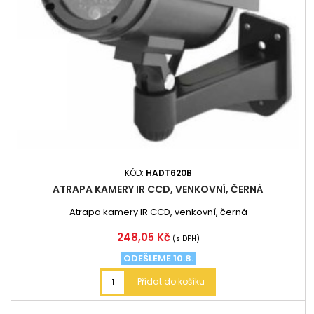
KÓD:
HADT620B
ATRAPA KAMERY IR CCD, VENKOVNÍ, ČERNÁ
Atrapa kamery IR CCD, venkovní, černá
Cena
248,05 Kč
(s DPH)
ODEŠLEME 10.8.
Přidat do košíku