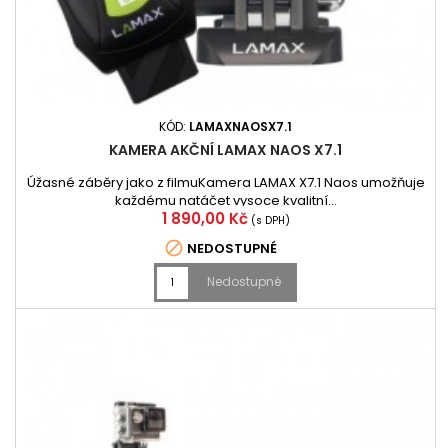
KÓD:
LAMAXNAOSX7.1
KAMERA AKČNÍ LAMAX NAOS X7.1
Úžasné záběry jako z filmuKamera LAMAX X7.1 Naos umožňuje
každému natáčet vysoce kvalitní...
Cena
1 890,00 Kč
(s DPH)

NEDOSTUPNÉ
Nedostupné