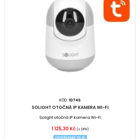
KÓD:
1D74S
SOLIGHT OTOČNÁ IP KAMERA WI-FI
Solight otočná IP kamera Wi-Fi
Cena
1 125,30 Kč
(s DPH)
ODEŠLEME 10.8.