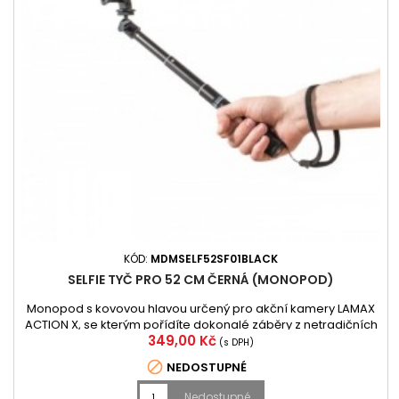
KÓD:
MDMSELF52SF01BLACK
SELFIE TYČ PRO 52 CM ČERNÁ (MONOPOD)
Monopod s kovovou hlavou určený pro akční kamery LAMAX
ACTION X, se kterým pořídíte dokonalé záběry z netradičních
Cena
349,00 Kč
úhlů, které navíc působí atraktivně a neotřele.
(s DPH)

NEDOSTUPNÉ
Nedostupné