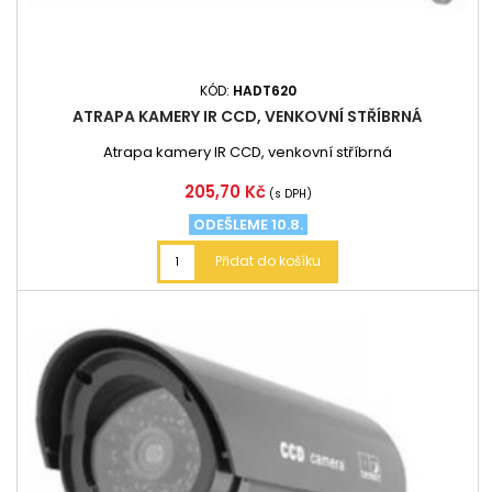
KÓD:
HADT620
ATRAPA KAMERY IR CCD, VENKOVNÍ STŘÍBRNÁ
Atrapa kamery IR CCD, venkovní stříbrná
Cena
205,70 Kč
(s DPH)
ODEŠLEME 10.8.
Přidat do košíku