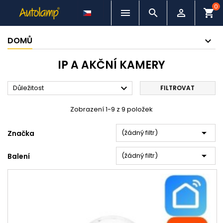
0



shopping_cart
DOMŮ
IP A AKČNÍ KAMERY

Důležitost
FILTROVAT
Zobrazení 1-9 z 9 položek

(žádný filtr)
Značka

(žádný filtr)
Balení