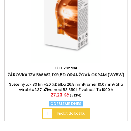
KÓD:
2827NA
ŽÁROVKA 12V 5W W2,1X9,5D ORANŽOVÁ OSRAM (WY5W)
Světelný tok 30 lm ±20 %Délka 26,8 mmPrůměr 10,0 mmVáha
výrobku 1,37 gŽivotnost B3 350 hŽivotnost Tc 1000 h
Cena
27,23 Kč
(s DPH)
ODEŠLEME DNES
Přidat do košíku