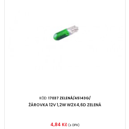
KÓD:
17037 ZELENÁ/A5143G/
ŽÁROVKA 12V 1,2W W2X4,6D ZELENÁ
Cena
4,84 Kč
(s DPH)