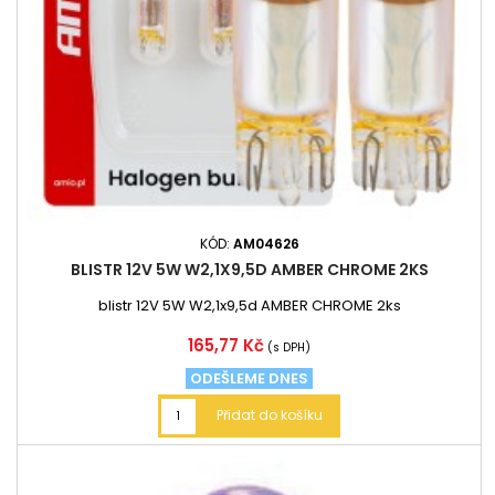
KÓD:
AM04626
BLISTR 12V 5W W2,1X9,5D AMBER CHROME 2KS
blistr 12V 5W W2,1x9,5d AMBER CHROME 2ks
Cena
165,77 Kč
(s DPH)
ODEŠLEME DNES
Přidat do košíku