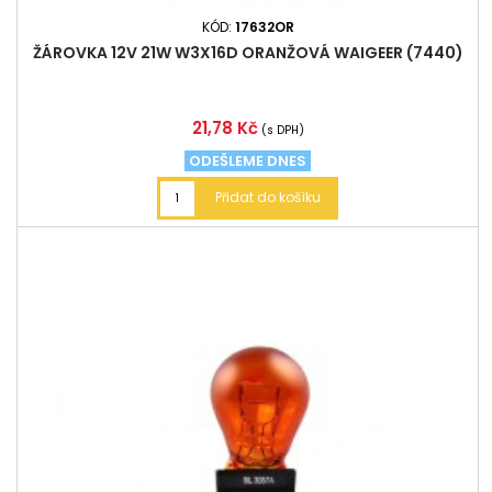
KÓD:
17632OR
ŽÁROVKA 12V 21W W3X16D ORANŽOVÁ WAIGEER (7440)
Cena
21,78 Kč
(s DPH)
ODEŠLEME DNES
Přidat do košíku