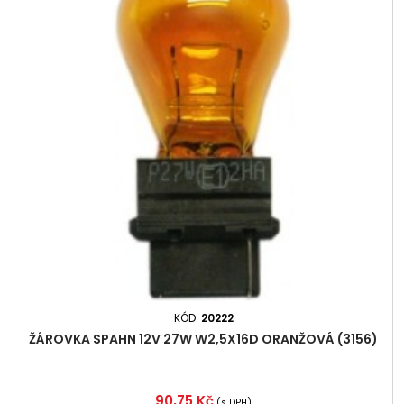
KÓD:
20222
ŽÁROVKA SPAHN 12V 27W W2,5X16D ORANŽOVÁ (3156)
Cena
90,75 Kč
(s DPH)