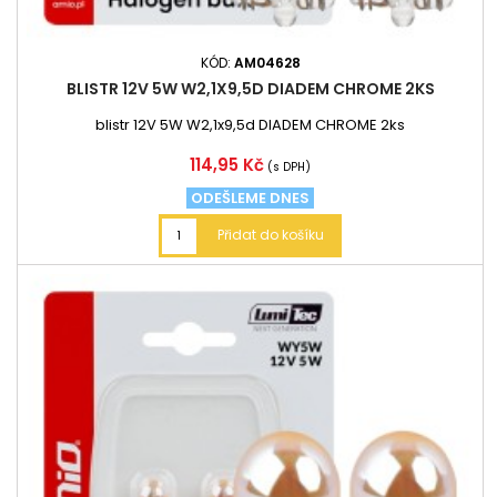
KÓD:
AM04628
BLISTR 12V 5W W2,1X9,5D DIADEM CHROME 2KS
blistr 12V 5W W2,1x9,5d DIADEM CHROME 2ks
Cena
114,95 Kč
(s DPH)
ODEŠLEME DNES
Přidat do košíku