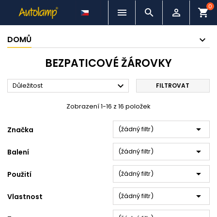
0



shopping_cart
DOMŮ
BEZPATICOVÉ ŽÁROVKY

Důležitost
FILTROVAT
Zobrazení 1-16 z 16 položek

(žádný filtr)
Značka

(žádný filtr)
Balení

(žádný filtr)
Použití

(žádný filtr)
Vlastnost