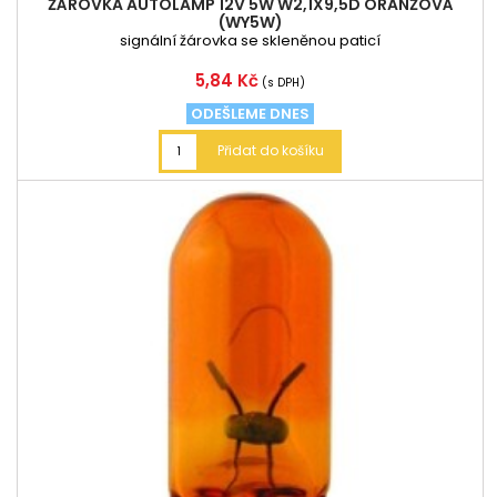
ŽÁROVKA AUTOLAMP 12V 5W W2,1X9,5D ORANŽOVÁ
(WY5W)
signální žárovka se skleněnou paticí
Cena
5,84 Kč
(s DPH)
ODEŠLEME DNES
Přidat do košíku