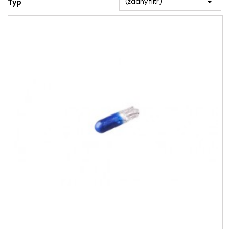

(žádný filtr)
Typ