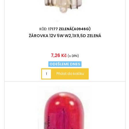
KÓD:
17177 ZELENÁ(A0946G)
ŽÁROVKA 12V 5W W2,1X9,5D ZELENÁ
Cena
7,26 Kč
(s DPH)
ODEŠLEME DNES
Přidat do košíku