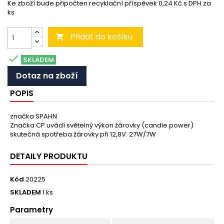
Ke zboží bude připočten recyklační příspěvek 0,24 Kč s DPH za
ks
Přidat do košíku


SKLADEM
Dotaz na zboží
POPIS
značka SPAHN
Značka CP uvádí světelný výkon žárovky (candle power)
skutečná spotřeba žárovky při 12,8V: 27W/7W
DETAILY PRODUKTU
Kód
20225
SKLADEM
1 ks
Parametry