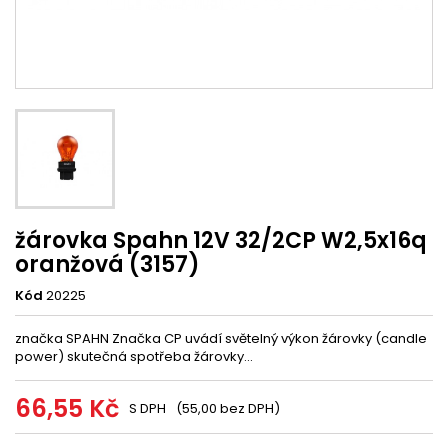
žárovka Spahn 12V 32/2CP W2,5x16q
oranžová (3157)
Kód
20225
značka SPAHN Značka CP uvádí světelný výkon žárovky (candle
power) skutečná spotřeba žárovky...
66,55 Kč
S DPH
(55,00 bez DPH)