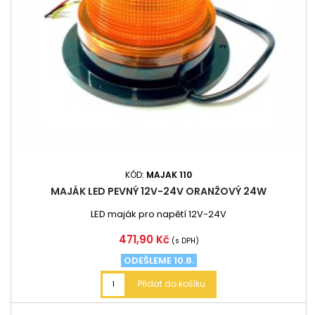
KÓD:
MAJAK 110
MAJÁK LED PEVNÝ 12V-24V ORANŽOVÝ 24W
LED maják pro napětí 12V-24V
Cena
471,90 Kč
(s DPH)
ODEŠLEME 10.8.
Přidat do košíku