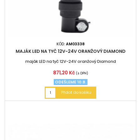
KÓD:
AM03338
MAJÁK LED NA TYČ 12V-24V ORANŽOVÝ DIAMOND
maják LED na tyč 12V-24V oranžový Diamond
Cena
871,20 Kč
(s DPH)
ODEŠLEME 10.8.
Přidat do košíku