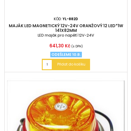
KÓD:
YL-882D
MAJÁK LED MAGNETICKÝ 12V-24V ORANŽOVÝ 12 LED*1W
141X82MM
LED maják pro napětí 12V-24V
Cena
641,30 Kč
(s DPH)
ODEŠLEME 10.8.
Přidat do košíku