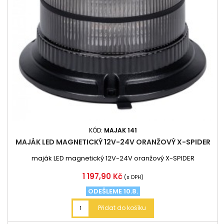
KÓD:
MAJAK 141
MAJÁK LED MAGNETICKÝ 12V-24V ORANŽOVÝ X-SPIDER
maják LED magnetický 12V-24V oranžový X-SPIDER
Cena
1 197,90 Kč
(s DPH)
ODEŠLEME 10.8.
Přidat do košíku