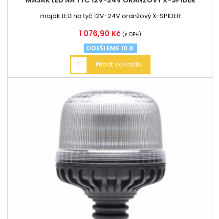
MAJÁK LED NA TYČ 12V-24V ORANŽOVÝ X-SPIDER
maják LED na tyč 12V-24V oranžový X-SPIDER
Cena
1 076,90 Kč
(s DPH)
ODEŠLEME 10.8.
Přidat do košíku