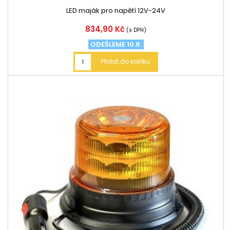
LED maják pro napětí 12V-24V
Cena
834,90 Kč
(s DPH)
ODEŠLEME 10.8.
Přidat do košíku