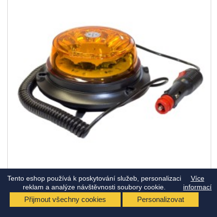
Tento eshop používá k poskytování služeb, personalizaci
Více
reklam a analýze návštěvnosti soubory cookie.
informací
KÓD:
YL-837D
Přijmout všechny cookies
Personalizovat
MAJÁK LED MAGNETICKÝ 12V-24V ORANŽOVÝ 12 LED*1W
145X77MM