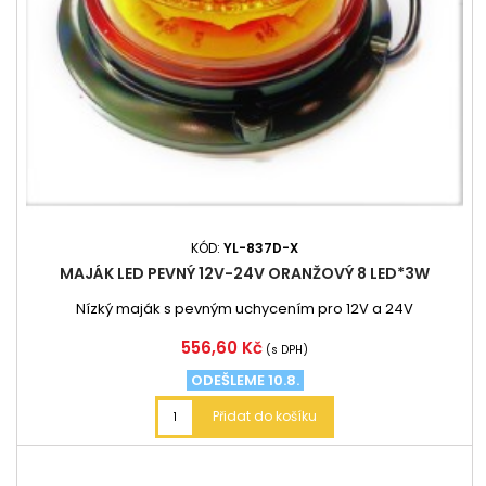
KÓD:
YL-837D-X
MAJÁK LED PEVNÝ 12V-24V ORANŽOVÝ 8 LED*3W
Nízký maják s pevným uchycením pro 12V a 24V
Cena
556,60 Kč
(s DPH)
ODEŠLEME 10.8.
Přidat do košíku