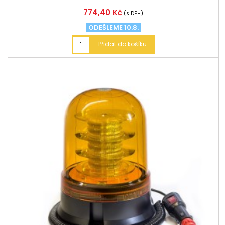
Cena
774,40 Kč
(s DPH)
ODEŠLEME 10.8.
Přidat do košíku