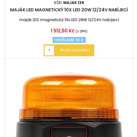
KÓD:
MAJAK 136
MAJÁK LED MAGNETICKÝ 10X LED 20W 12/24V NABÍJECÍ
maják LED magnetický 10x LED 28W 12/24V nabíjecí
Cena
1 512,50 Kč
(s DPH)
ODEŠLEME 10.8.
Přidat do košíku