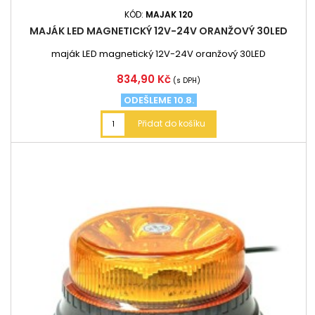
KÓD:
MAJAK 120
MAJÁK LED MAGNETICKÝ 12V-24V ORANŽOVÝ 30LED
maják LED magnetický 12V-24V oranžový 30LED
Cena
834,90 Kč
(s DPH)
ODEŠLEME 10.8.
Přidat do košíku