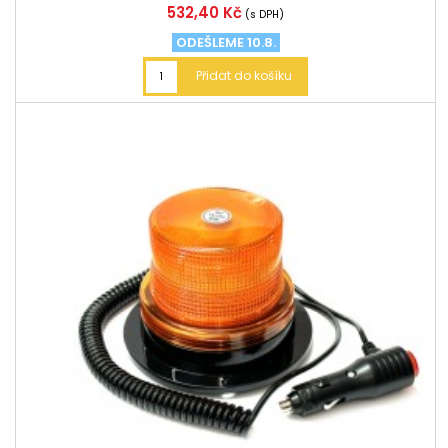
Cena
532,40 Kč
(s DPH)
ODEŠLEME 10.8.
Přidat do košíku