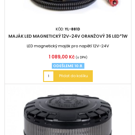
KÓD:
YL-881D
MAJÁK LED MAGNETICKÝ 12V-24V ORANŽOVÝ 36 LED*1W
LED magnetický maják pro napětí 12V-24V
Cena
1 089,00 Kč
(s DPH)
ODEŠLEME 10.8.
Přidat do košíku