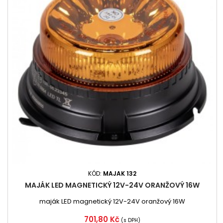
KÓD:
MAJAK 132
MAJÁK LED MAGNETICKÝ 12V-24V ORANŽOVÝ 16W
maják LED magnetický 12V-24V oranžový 16W
Cena
701,80 Kč
(s DPH)