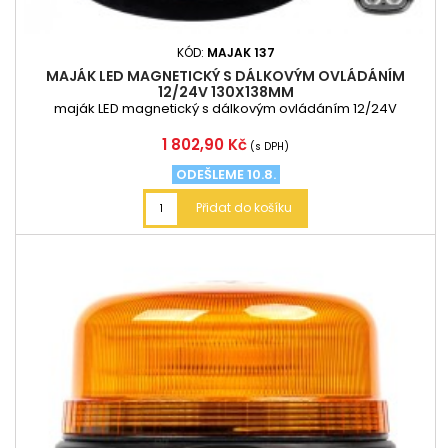
KÓD:
MAJAK 137
MAJÁK LED MAGNETICKÝ S DÁLKOVÝM OVLÁDÁNÍM
12/24V 130X138MM
maják LED magnetický s dálkovým ovládáním 12/24V
Cena
1 802,90 Kč
(s DPH)
ODEŠLEME 10.8.
Přidat do košíku