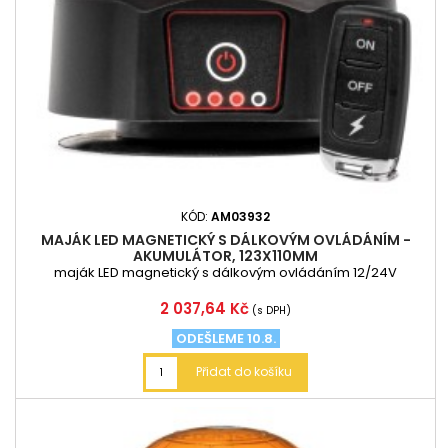
KÓD:
AM03932
MAJÁK LED MAGNETICKÝ S DÁLKOVÝM OVLÁDÁNÍM -
AKUMULÁTOR, 123X110MM
maják LED magnetický s dálkovým ovládáním 12/24V
Cena
2 037,64 Kč
(s DPH)
ODEŠLEME 10.8.
Přidat do košíku