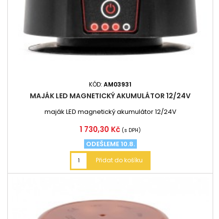
KÓD:
AM03931
MAJÁK LED MAGNETICKÝ AKUMULÁTOR 12/24V
maják LED magnetický akumulátor 12/24V
Cena
1 730,30 Kč
(s DPH)
ODEŠLEME 10.8.
Přidat do košíku