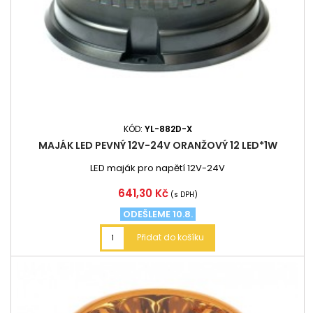
KÓD:
YL-882D-X
MAJÁK LED PEVNÝ 12V-24V ORANŽOVÝ 12 LED*1W
LED maják pro napětí 12V-24V
Cena
641,30 Kč
(s DPH)
ODEŠLEME 10.8.
Přidat do košíku