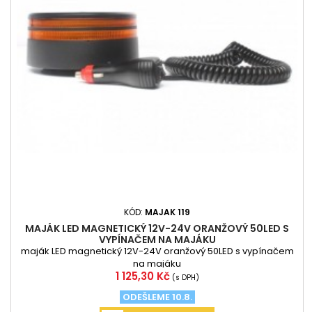
KÓD:
MAJAK 119
MAJÁK LED MAGNETICKÝ 12V-24V ORANŽOVÝ 50LED S
VYPÍNAČEM NA MAJÁKU
maják LED magnetický 12V-24V oranžový 50LED s vypínačem
na majáku
Cena
1 125,30 Kč
(s DPH)
ODEŠLEME 10.8.