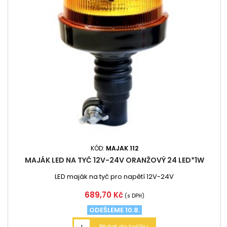
KÓD:
MAJAK 112
MAJÁK LED NA TYČ 12V-24V ORANŽOVÝ 24 LED*1W
LED maják na tyč pro napětí 12V-24V
Cena
689,70 Kč
(s DPH)
ODEŠLEME 10.8.
Přidat do košíku