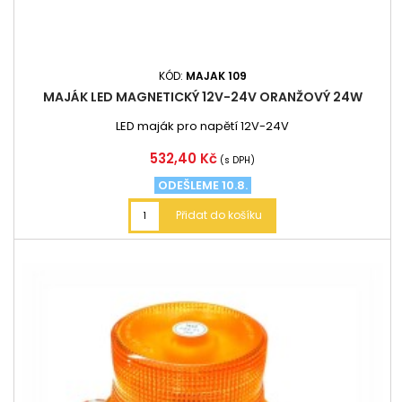
KÓD:
MAJAK 109
MAJÁK LED MAGNETICKÝ 12V-24V ORANŽOVÝ 24W
LED maják pro napětí 12V-24V
Cena
532,40 Kč
(s DPH)
ODEŠLEME 10.8.
Přidat do košíku