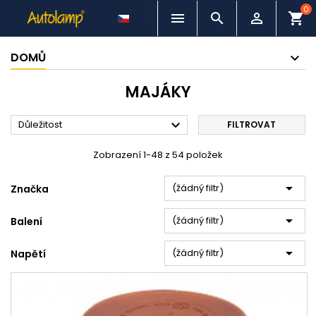
0



shopping_cart
DOMŮ
MAJÁKY

Důležitost
FILTROVAT
Zobrazení 1-48 z 54 položek

(žádný filtr)
Značka

(žádný filtr)
Balení

(žádný filtr)
Napětí