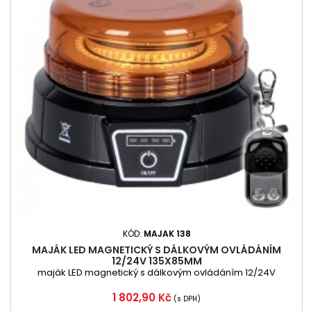
KÓD:
MAJAK 138
MAJÁK LED MAGNETICKÝ S DÁLKOVÝM OVLÁDÁNÍM
12/24V 135X85MM
maják LED magnetický s dálkovým ovládáním 12/24V
Cena
1 802,90 Kč
(s DPH)