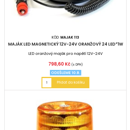
KÓD:
MAJAK 113
MAJÁK LED MAGNETICKÝ 12V-24V ORANŽOVÝ 24 LED*1W
LED oranžový maják pro napětí 12V-24V
Cena
798,60 Kč
(s DPH)
ODEŠLEME 10.8.
Přidat do košíku