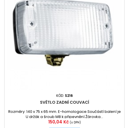
KÓD:
S216
SVĚTLO ZADNÍ COUVACÍ
Rozměry: 140 x 75 x 65 mm. E-homologace.Součástí balení je
U držák a šroub M8 k připevnění.Žárovka...
Cena
150,04 Kč
(s DPH)