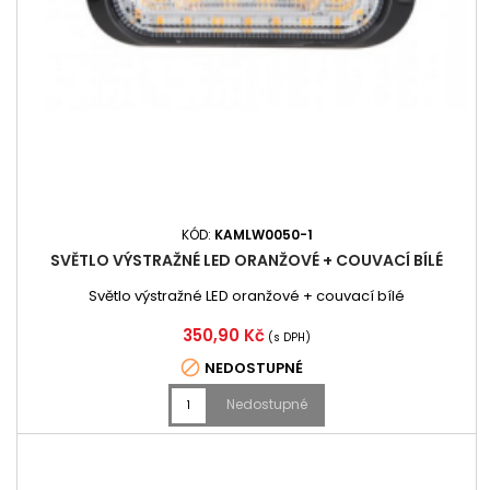
KÓD:
KAMLW0050-1
SVĚTLO VÝSTRAŽNÉ LED ORANŽOVÉ + COUVACÍ BÍLÉ
Světlo výstražné LED oranžové + couvací bílé
Cena
350,90 Kč
(s DPH)

NEDOSTUPNÉ
Nedostupné