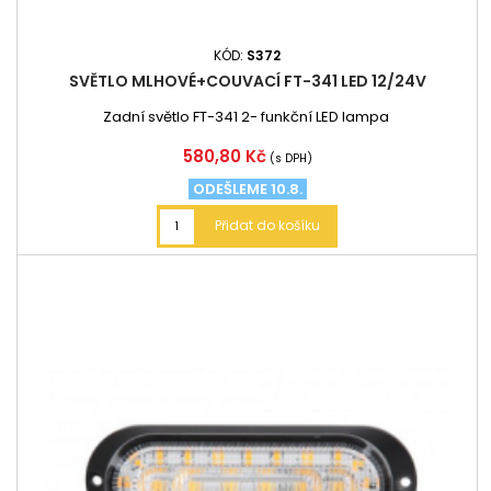
KÓD:
S372
SVĚTLO MLHOVÉ+COUVACÍ FT-341 LED 12/24V
Zadní světlo FT-341 2- funkční LED lampa
Cena
580,80 Kč
(s DPH)
ODEŠLEME 10.8.
Přidat do košíku