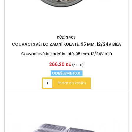
KÓD:
S403
COUVACÍ SVĚTLO ZADNÍ KULATÉ, 95 MM, 12/24V BÍLÁ
Couvací světlo zadní kulaté, 95 mm, 12/24V bílá
Cena
266,20 Kč
(s DPH)
ODEŠLEME 10.8.
Přidat do košíku