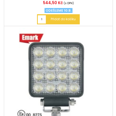
Cena
544,50 Kč
(s DPH)
ODEŠLEME 10.8.
Přidat do košíku