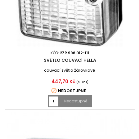
KÓD:
2ZR 996 012-111
SVĚTLO COUVACÍ HELLA
couvací světlo žárovkové
Cena
447,70 Kč
(s DPH)

NEDOSTUPNÉ
Nedostupné