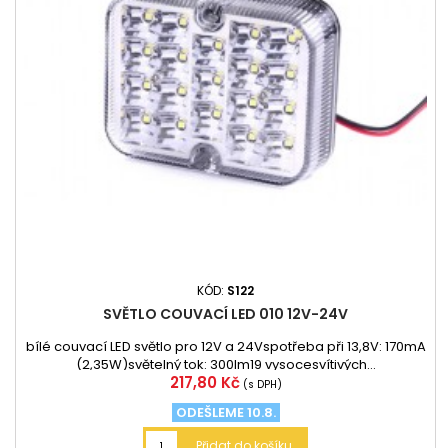
KÓD:
S122
SVĚTLO COUVACÍ LED 010 12V-24V
bílé couvací LED světlo pro 12V a 24Vspotřeba při 13,8V: 170mA
(2,35W)světelný tok: 300lm19 vysocesvítivých...
Cena
217,80 Kč
(s DPH)
ODEŠLEME 10.8.
Přidat do košíku