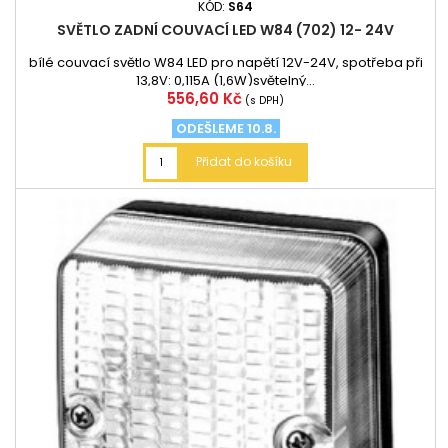
KÓD:
S64
SVĚTLO ZADNÍ COUVACÍ LED W84 (702) 12- 24V
bílé couvací světlo W84 LED pro napětí 12V-24V, spotřeba při
13,8V: 0,115A (1,6W)světelný...
Cena
556,60 Kč
(s DPH)
ODEŠLEME 10.8.
Přidat do košíku