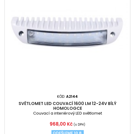
KÓD:
A2144
SVĚTLOMET LED COUVACÍ 1600 LM 12-24V BÍLÝ
HOMOLOGCE
Couvací a interiérový LED světlomet
Cena
968,00 Kč
(s DPH)
ODEŠLEME 10.8.