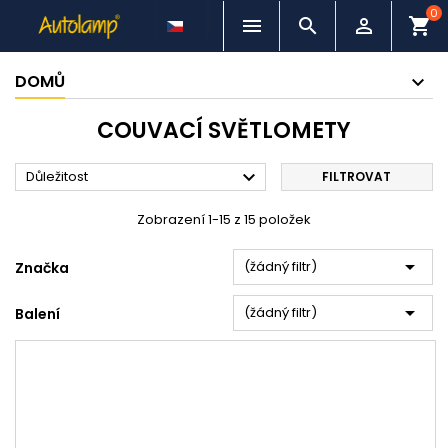
0



shopping_cart
DOMŮ
COUVACÍ SVĚTLOMETY

Důležitost
FILTROVAT
Zobrazení 1-15 z 15 položek

(žádný filtr)
Značka

(žádný filtr)
Balení