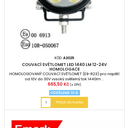
KÓD:
A2025
COUVACÍ SVĚTLOMET LED 1440 LM 12-24V
HOMOLOGACE
HOMOLOGOVANÝ COUVACÍ SVĚTLOMET (E9-R23) pro napětí
od 10V do 30V vysoký světelný tok 1440lm ...
Cena
665,50 Kč
(s DPH)
ODEŠLEME 10.8.
Přidat do košíku