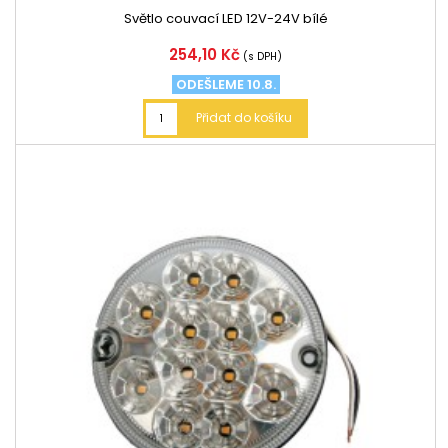
Světlo couvací LED 12V-24V bílé
Cena
254,10 Kč
(s DPH)
ODEŠLEME 10.8.
Přidat do košíku