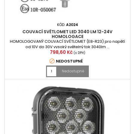
KÓD:
A2024
COUVACÍ SVĚTLOMET LED 3040 LM 12-24V
HOMOLOGACE
HOMOLOGOVANÝ COUVACÍ SVĚTLOMET (E8-R23) pro napětí
od 10V do 30V vysoký světelný tok 3040lm ...
Cena
798,60 Kč
(s DPH)

NEDOSTUPNÉ
Nedostupné