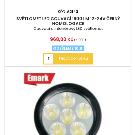
KÓD:
A2143
SVĚTLOMET LED COUVACÍ 1600 LM 12-24V ČERNÝ
HOMOLOGACE
Couvací a interiérový LED světlomet
Cena
968,00 Kč
(s DPH)
ODEŠLEME 10.8.
Přidat do košíku