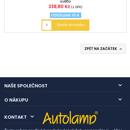
světlo
Cena
338,80 Kč
(s DPH)
ODEŠLEME 10.8.
Přidat do košíku
ZPĚT NA ZAČÁTEK


NAŠE SPOLEČNOST

O NÁKUPU

KONTAKT