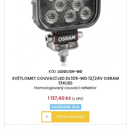
KÓD:
LEDDL109-WD
SVĚTLOMET COUVACÍ LED DL109-WD 12/24V OSRAM
13XLED
Homologovaný couvací reflektor
Cena
1 137,40 Kč
(s DPH)
ODEŠLEME 10.8.
Přidat do košíku