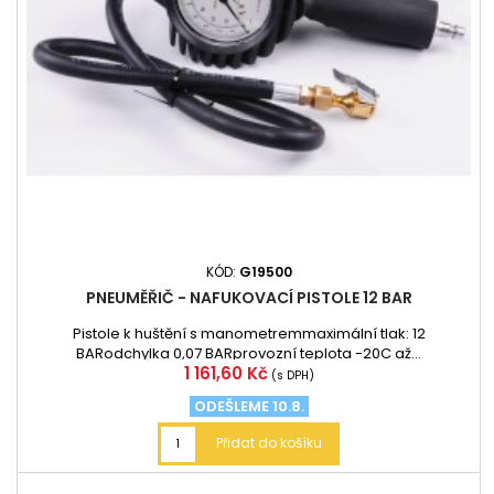
KÓD:
G19500
PNEUMĚŘIČ - NAFUKOVACÍ PISTOLE 12 BAR
Pistole k huštění s manometremmaximální tlak: 12
BARodchylka 0,07 BARprovozní teplota -20C až...
Cena
1 161,60 Kč
(s DPH)
ODEŠLEME 10.8.
Přidat do košíku