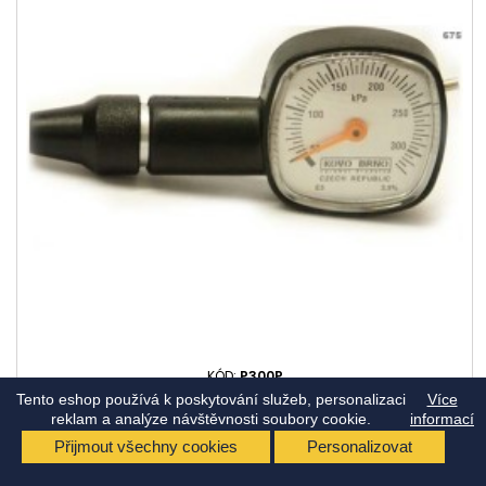
KÓD:
P300P
Tento eshop používá k poskytování služeb, personalizaci
PNEUMĚŘIČ P300 PLASTOVÝ OBAL
Více
reklam a analýze návštěvnosti soubory cookie.
informací
Přijmout všechny cookies
Personalizovat
Cena
326,70 Kč
(s DPH)