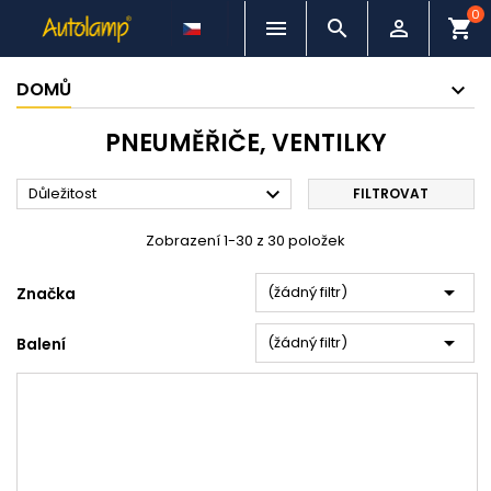
0



shopping_cart
DOMŮ
PNEUMĚŘIČE, VENTILKY

Důležitost
FILTROVAT
Zobrazení 1-30 z 30 položek

(žádný filtr)
Značka

(žádný filtr)
Balení