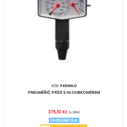
KÓD:
P450HLO
PNEUMĚŘIČ P450 S HLOUBKOMĚREM
Cena
375,10 Kč
(s DPH)
ODEŠLEME 10.8.