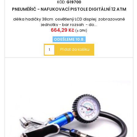
KÓD:
G19700
PNEUMĚŘIČ - NAFUKOVACÍ PISTOLE DIGITÁLNÍ 12 ATM
délka hadičky 38cm osvětlený LCD displej zobrazované
jednotky - bar rozsah - do...
Cena
664,29 Kč
(s DPH)
ODEŠLEME 10.8.
Přidat do košíku