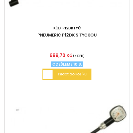
KÓD:
P12DKTYČ
PNEUMĚŘIČ P12DK S TYČKOU
Cena
689,70 Kč
(s DPH)
ODEŠLEME 10.8.
Přidat do košíku