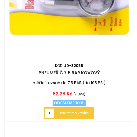
KÓD:
JD-3205B
PNEUMĚŘIČ 7,5 BAR KOVOVÝ
měřící rozsah do 7,5 BAR (do 105 PSI)
Cena
82,28 Kč
(s DPH)
ODEŠLEME 10.8.
Přidat do košíku