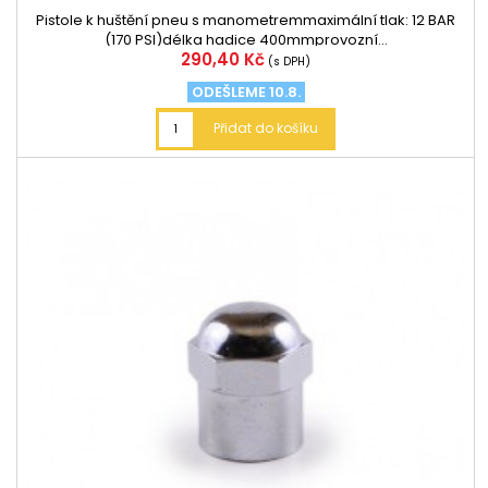
Pistole k huštění pneu s manometremmaximální tlak: 12 BAR
(170 PSI)délka hadice 400mmprovozní...
Cena
290,40 Kč
(s DPH)
ODEŠLEME 10.8.
Přidat do košíku