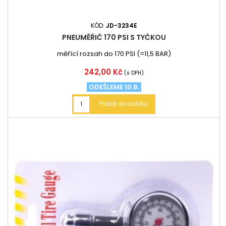
KÓD:
JD-3234E
PNEUMĚŘIČ 170 PSI S TYČKOU
měřící rozsah do 170 PSI (=11,5 BAR)
Cena
242,00 Kč
(s DPH)
ODEŠLEME 10.8.
Přidat do košíku