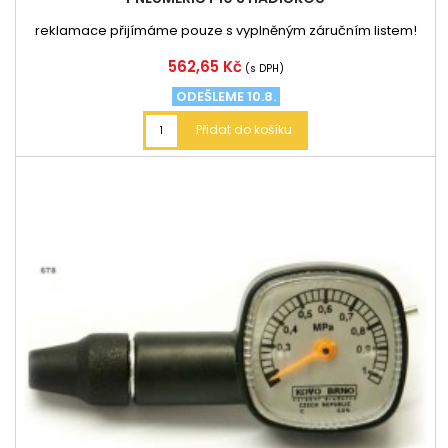
reklamace přijímáme pouze s vyplněným záručním listem!
Cena
562,65 Kč
(s DPH)
ODEŠLEME 10.8.
Přidat do košíku