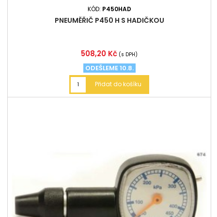
KÓD:
P450HAD
PNEUMĚŘIČ P450 H S HADIČKOU
Cena
508,20 Kč
(s DPH)
ODEŠLEME 10.8.
Přidat do košíku