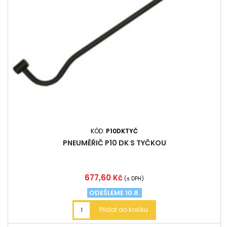
KÓD:
P10DKTYČ
PNEUMĚŘIČ P10 DK S TYČKOU
Cena
677,60 Kč
(s DPH)
ODEŠLEME 10.8.
Přidat do košíku