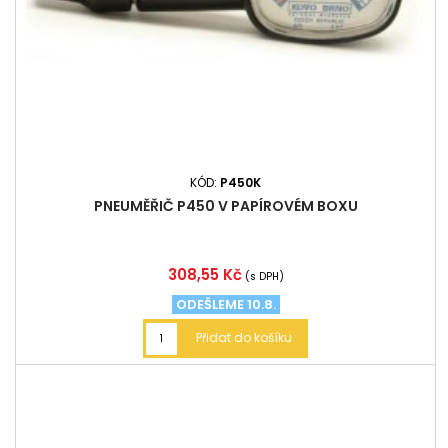
KÓD:
P450K
PNEUMĚŘIČ P450 V PAPÍROVÉM BOXU
Cena
308,55 Kč
(s DPH)
ODEŠLEME 10.8.
Přidat do košíku