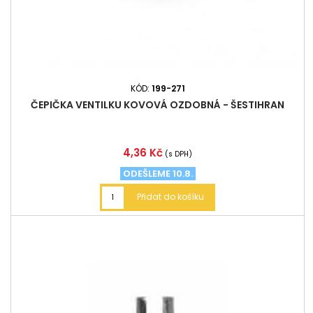
KÓD:
199-271
ČEPIČKA VENTILKU KOVOVÁ OZDOBNÁ - ŠESTIHRAN
Cena
4,36 Kč
(s DPH)
ODEŠLEME 10.8.
Přidat do košíku