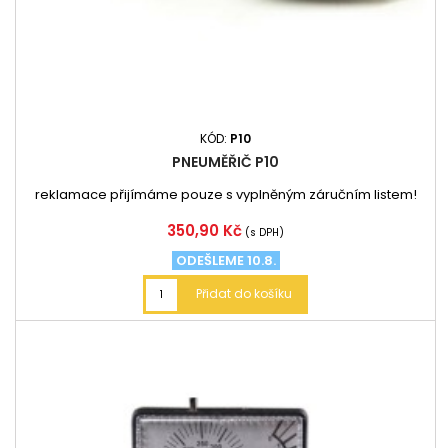
KÓD:
P10
PNEUMĚŘIČ P10
reklamace přijímáme pouze s vyplněným záručním listem!
Cena
350,90 Kč
(s DPH)
ODEŠLEME 10.8.
Přidat do košíku