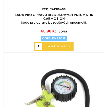
KÓD:
CAR86499
SADA PRO OPRAVU BEZDUŠOVÝCH PNEUMATIK
CARMOTION
Sada pro opravu bezdušových pneumatik
Cena
60,98 Kč
(s DPH)
ODEŠLEME 10.8.
Přidat do košíku