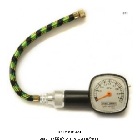
KÓD:
P10HAD
PNEUMĚŘIČ P10 S HADIČKOU