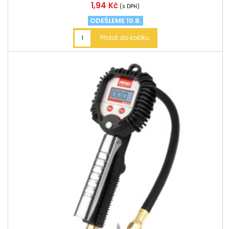
Cena
1,94 Kč
(s DPH)
ODEŠLEME 10.8.
Přidat do košíku