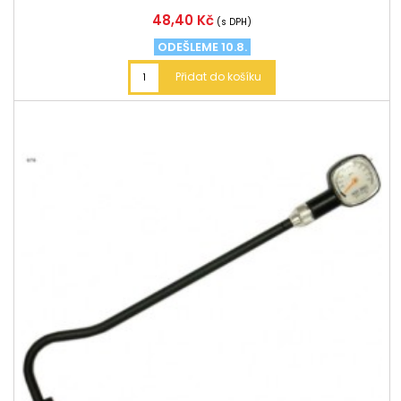
Cena
48,40 Kč
(s DPH)
ODEŠLEME 10.8.
Přidat do košíku