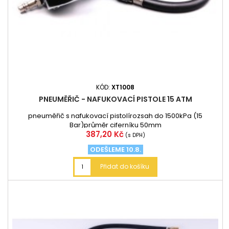
KÓD:
XT1008
PNEUMĚŘIČ - NAFUKOVACÍ PISTOLE 15 ATM
pneuměřič s nafukovací pistolírozsah do 1500kPa (15
Bar)průměr ciferníku 50mm
Cena
387,20 Kč
(s DPH)
ODEŠLEME 10.8.
Přidat do košíku