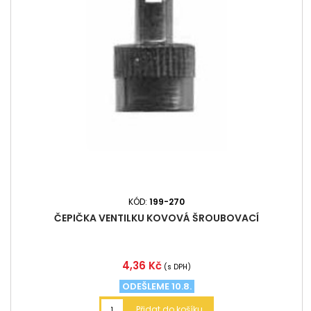
KÓD:
199-270
ČEPIČKA VENTILKU KOVOVÁ ŠROUBOVACÍ
Cena
4,36 Kč
(s DPH)
ODEŠLEME 10.8.
Přidat do košíku