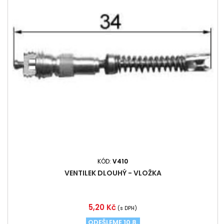
KÓD:
V410
VENTILEK DLOUHÝ - VLOŽKA
Cena
5,20 Kč
(s DPH)
ODEŠLEME 10.8.