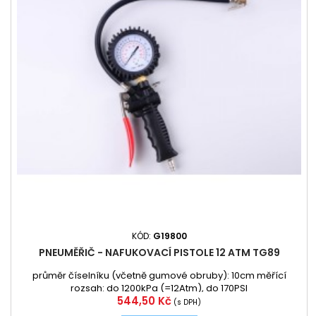
KÓD:
G19800
PNEUMĚŘIČ - NAFUKOVACÍ PISTOLE 12 ATM TG89
průměr číselníku (včetně gumové obruby): 10cm měřící
rozsah: do 1200kPa (=12Atm), do 170PSI
Cena
544,50 Kč
(s DPH)