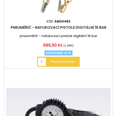
KÓD:
AM04483
PNEUMĚŘIČ - NAFUKOVACÍ PISTOLE DIGITÁLNÍ 16 BAR
pneuměřič - nafukovací pistole digitální 16 bar
Cena
665,50 Kč
(s DPH)
ODEŠLEME 10.8.
Přidat do košíku