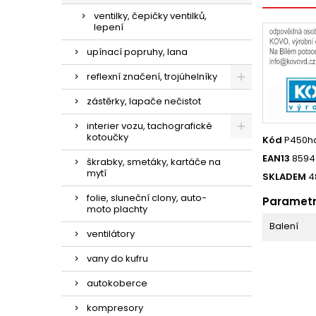
ventilky, čepičky ventilků,
lepení
upínací popruhy, lana
reflexní značení, trojúhelníky
zástěrky, lapače nečistot
interier vozu, tachografické
kotoučky
Kód
P450h
EAN13
8594
škrabky, smetáky, kartáče na
mytí
SKLADEM
4
folie, sluneční clony, auto-
Paramet
moto plachty
Balení
ventilátory
vany do kufru
autokoberce
kompresory