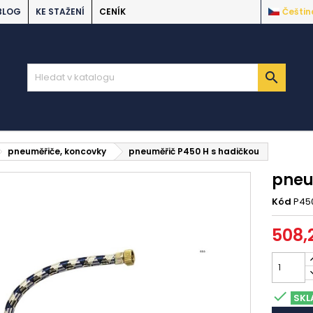
BLOG
KE STAŽENÍ
CENÍK
Češtin

pneuměřiče, koncovky
pneuměřič P450 H s hadičkou
pneu
Kód
P45
508,

SKL