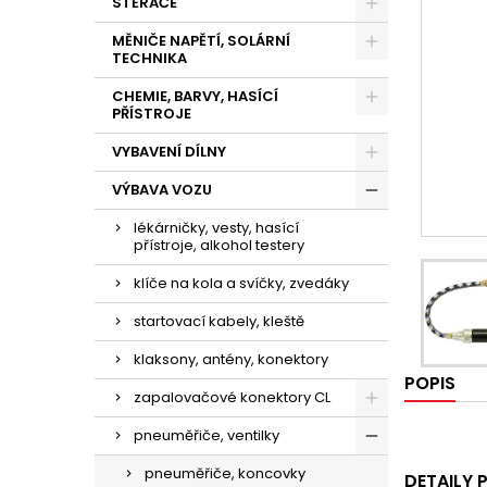
STĚRAČE
MĚNIČE NAPĚTÍ, SOLÁRNÍ
TECHNIKA
CHEMIE, BARVY, HASÍCÍ
PŘÍSTROJE
VYBAVENÍ DÍLNY
VÝBAVA VOZU
lékárničky, vesty, hasící
přístroje, alkohol testery
klíče na kola a svíčky, zvedáky
startovací kabely, kleště
klaksony, antény, konektory
POPIS
zapalovačové konektory CL
pneuměřiče, ventilky
pneuměřiče, koncovky
DETAILY