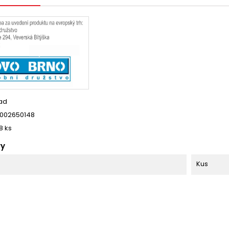
ad
002650148
8 ks
ry
Kus