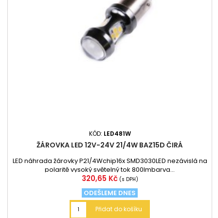
KÓD:
LED481W
ŽÁROVKA LED 12V-24V 21/4W BAZ15D ČIRÁ
LED náhrada žárovky P21/4Wchip16x SMD3030LED nezávislá na
polaritě vysoký světelný tok 800lmbarva...
Cena
320,65 Kč
(s DPH)
ODEŠLEME DNES
Přidat do košíku