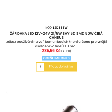
KÓD:
LED355W
ŽÁROVKA LED 12V-24V 21/5W BAY15D SMD 50W ČIRÁ
CANBUS
zákaz používání na veř. komunikacích (není určena pro vnější
osvětlení vozidel)LED pro...
Cena
285,56 Kč
(s DPH)
ODEŠLEME DNES
Přidat do košíku