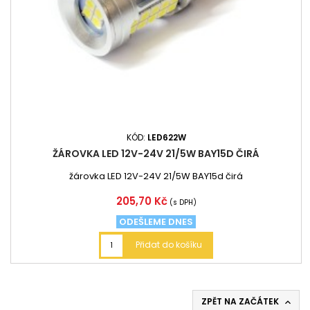
KÓD:
LED622W
ŽÁROVKA LED 12V-24V 21/5W BAY15D ČIRÁ
žárovka LED 12V-24V 21/5W BAY15d čirá
Cena
205,70 Kč
(s DPH)
ODEŠLEME DNES
Přidat do košíku
ZPĚT NA ZAČÁTEK
