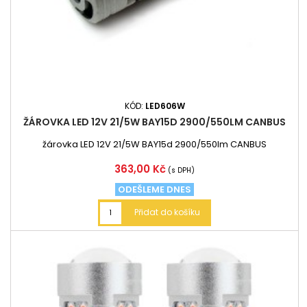
KÓD:
LED606W
ŽÁROVKA LED 12V 21/5W BAY15D 2900/550LM CANBUS
žárovka LED 12V 21/5W BAY15d 2900/550lm CANBUS
Cena
363,00 Kč
(s DPH)
ODEŠLEME DNES
Přidat do košíku