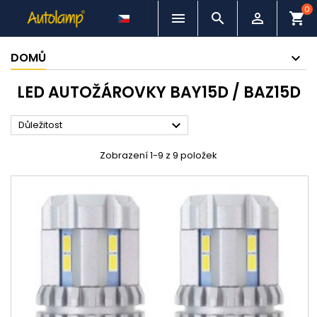
0



shopping_cart
DOMŮ
LED AUTOŽÁROVKY BAY15D / BAZ15D

Důležitost
Zobrazení 1-9 z 9 položek