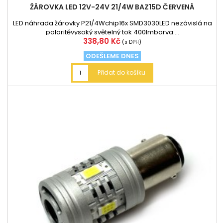
ŽÁROVKA LED 12V-24V 21/4W BAZ15D ČERVENÁ
LED náhrada žárovky P21/4Wchip16x SMD3030LED nezávislá na
polaritěvysoký světelný tok 400lmbarva:...
Cena
338,80 Kč
(s DPH)
ODEŠLEME DNES
Přidat do košíku