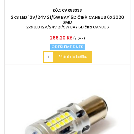
KÓD:
CAR58333
2KS LED 12V/24V 21/5W BAY15D ČIRÁ CANBUS 6X3020
SMD
2ks LED 12V/24V 21/5W BAY15D čirá CANBUS
Cena
266,20 Kč
(s DPH)
ODEŠLEME DNES
Přidat do košíku