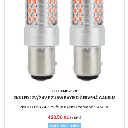
KÓD:
AM02579
2KS LED 12V/24V P21/5W BAY15D ČERVENÁ CANBUS
2ks LED 12V/24V P21/5W BAY15D červená CANBUS
Cena
423,50 Kč
(s DPH)
ODEŠLEME DNES