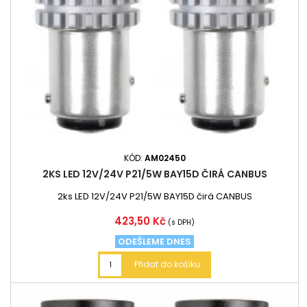
KÓD:
AM02450
2KS LED 12V/24V P21/5W BAY15D ČIRÁ CANBUS
2ks LED 12V/24V P21/5W BAY15D čirá CANBUS
Cena
423,50 Kč
(s DPH)
ODEŠLEME DNES
Přidat do košíku