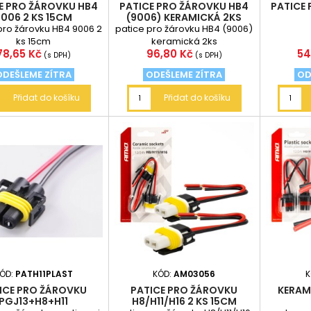
E PRO ŽÁROVKU HB4
PATICE PRO ŽÁROVKU HB4
PATICE
9006 2 KS 15CM
(9006) KERAMICKÁ 2KS
pro žárovku HB4 9006 2
patice pro žárovku HB4 (9006)
ks 15cm
keramická 2ks
Cena
Cena
Ce
78,65 Kč
96,80 Kč
54
(s DPH)
(s DPH)
ODEŠLEME ZÍTRA
ODEŠLEME ZÍTRA
OD
Přidat do košíku
Přidat do košíku
ÓD:
PATH11PLAST
KÓD:
AM03056
K
ICE PRO ŽÁROVKU
PATICE PRO ŽÁROVKU
KERAMI
PGJ13+H8+H11
H8/H11/H16 2 KS 15CM