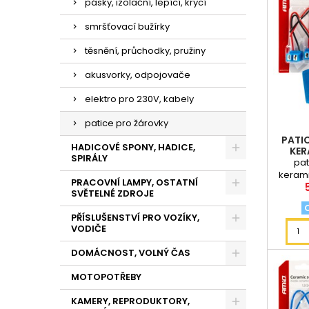
pásky, izolační, lepící, krycí
smršťovací bužírky
těsnění, průchodky, pružiny
akusvorky, odpojovače
elektro pro 230V, kabely
patice pro žárovky
PATI
HADICOVÉ SPONY, HADICE,
KER
SPIRÁLY
BLI
pat
kerami
PRACOVNÍ LAMPY, OSTATNÍ
SVĚTELNÉ ZDROJE
PŘÍSLUŠENSTVÍ PRO VOZÍKY,
VODIČE
DOMÁCNOST, VOLNÝ ČAS
MOTOPOTŘEBY
KAMERY, REPRODUKTORY,