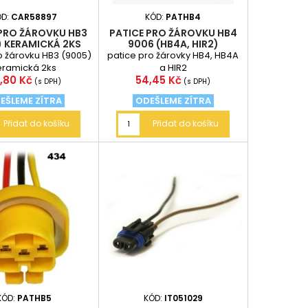
ÓD:
CAR58897
KÓD:
PATHB4
 PRO ŽÁROVKU HB3
PATICE PRO ŽÁROVKU HB4
) KERAMICKÁ 2KS
9006 (HB4A, HIR2)
o žárovku HB3 (9005)
patice pro žárovky HB4, HB4A
eramická 2ks
a HIR2
na
Cena
,80 Kč
54,45 Kč
(s DPH)
(s DPH)
EŠLEME ZÍTRA
ODEŠLEME ZÍTRA
Přidat do košíku
Přidat do košíku
KÓD:
PATHB5
KÓD:
IT051029