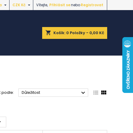


a
CZK Kč
Vítejte,
Přihlásit se
nebo
Registrovat
shopping_cart
Košík:
0
Položky - 0,00 Kč



t podle:
Důležitost
