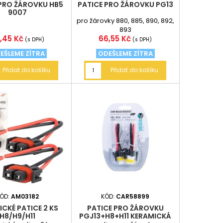
 PRO ŽÁROVKU HB5
PATICE PRO ŽÁROVKU PG13
9007
pro žárovky 880, 885, 890, 892,
893
na
Cena
,45 Kč
66,55 Kč
(s DPH)
(s DPH)
EŠLEME ZÍTRA
ODEŠLEME ZÍTRA
Přidat do košíku
Přidat do košíku
ÓD:
AM03182
KÓD:
CAR58899
CKÉ PATICE 2 KS
PATICE PRO ŽÁROVKU
H8/H9/H11
PGJ13+H8+H11 KERAMICKÁ