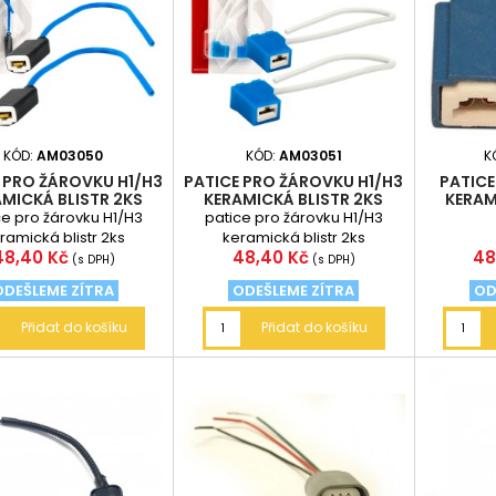
KÓD:
AM03050
KÓD:
AM03051
K
 PRO ŽÁROVKU H1/H3
PATICE PRO ŽÁROVKU H1/H3
PATICE
MICKÁ BLISTR 2KS
KERAMICKÁ BLISTR 2KS
KERAM
AM03050
AM03051
ce pro žárovku H1/H3
patice pro žárovku H1/H3
ramická blistr 2ks
keramická blistr 2ks
Cena
Cena
Ce
48,40 Kč
48,40 Kč
48
(s DPH)
(s DPH)
ODEŠLEME ZÍTRA
ODEŠLEME ZÍTRA
OD
Přidat do košíku
Přidat do košíku