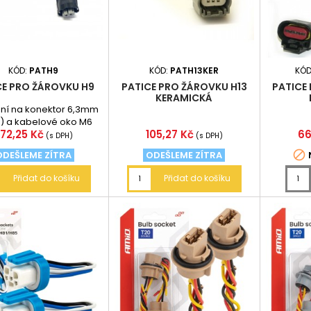
KÓD:
PATH9
KÓD:
PATH13KER
KÓD
CE PRO ŽÁROVKU H9
PATICE PRO ŽÁROVKU H13
PATICE
KERAMICKÁ
ení na konektor 6,3mm
k) a kabelové oko M6
Cena
Cena
C
72,25 Kč
105,27 Kč
66
přívodního vodiče cca
(s DPH)
(s DPH)
18cm

ODEŠLEME ZÍTRA
ODEŠLEME ZÍTRA
Přidat do košíku
Přidat do košíku