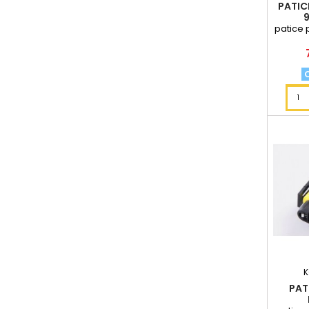
PATIC
patice 
K
PAT