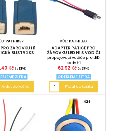
ÓD:
PATH1KER
KÓD:
PATH1LED
 PRO ŽÁROVKU H1
ADAPTÉR PATICE PRO
ICKÁ BLISTR 2KS
ŽÁROVKU LED H1 S VODIČI
propojovací vodiče pro LED
sady H1
na
Cena
,40 Kč
62,92 Kč
(s DPH)
(s DPH)
EŠLEME ZÍTRA
ODEŠLEME ZÍTRA
Přidat do košíku
Přidat do košíku