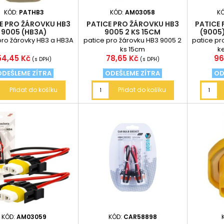
KÓD:
PATHB3
KÓD:
AM03058
K
E PRO ŽÁROVKU HB3
PATICE PRO ŽÁROVKU HB3
PATICE
9005 (HB3A)
9005 2 KS 15CM
(9005
pro žárovky HB3 a HB3A
patice pro žárovku HB3 9005 2
patice pr
ks 15cm
k
Cena
Cena
Ce
54,45 Kč
78,65 Kč
96
(s DPH)
(s DPH)
ODEŠLEME ZÍTRA
ODEŠLEME ZÍTRA
OD
Přidat do košíku
Přidat do košíku
KÓD:
AM03059
KÓD:
CAR58898