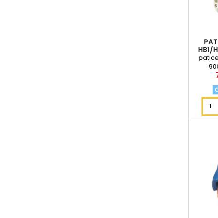
PAT
HB1/H
patic
90