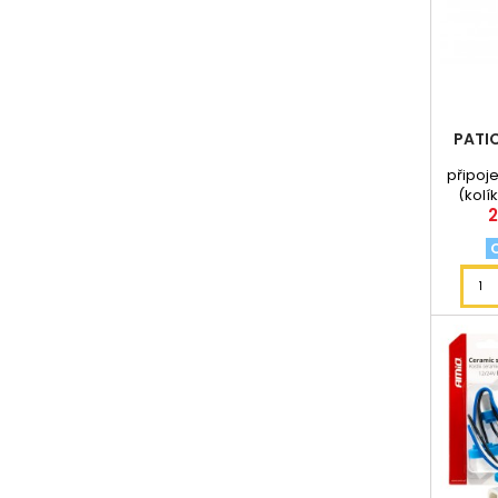
PATI
připoj
(kolí
2
délka 