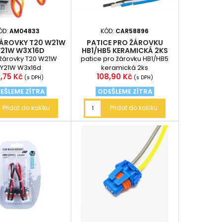
ÓD:
AM04833
KÓD:
CAR58896
ŽÁROVKY T20 W21W
PATICE PRO ŽÁROVKU
21W W3X16D
HB1/HB5 KERAMICKÁ 2KS
 žárovky T20 W21W
patice pro žárovku HB1/HB5
Y21W W3x16d
keramická 2ks
ena
Cena
,75 Kč
108,90 Kč
(s DPH)
(s DPH)
EŠLEME ZÍTRA
ODEŠLEME ZÍTRA
Přidat do košíku
Přidat do košíku