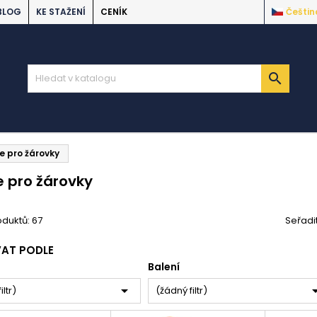
BLOG
KE STAŽENÍ
CENÍK
Češtin

e pro žárovky
e pro žárovky
duktů: 67
Seřadi
VAT PODLE
Balení

iltr)
(žádný filtr)