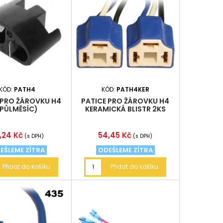
KÓD:
PATH4
KÓD:
PATH4KER
 PRO ŽÁROVKU H4
PATICE PRO ŽÁROVKU H4
(PŮLMĚSÍC)
KERAMICKÁ BLISTR 2KS
ena
Cena
,24 Kč
54,45 Kč
(s DPH)
(s DPH)
EŠLEME ZÍTRA
ODEŠLEME ZÍTRA
Přidat do košíku
Přidat do košíku