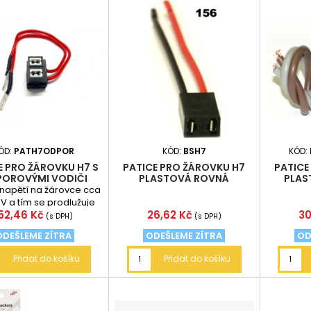
ÓD:
PATH7ODPOR
KÓD:
BSH7
KÓD:
E PRO ŽÁROVKU H7 S
PATICE PRO ŽÁROVKU H7
PATICE
OROVÝMI VODIČI
PLASTOVÁ ROVNÁ
PLAS
 napětí na žárovce cca
1V a tím se prodlužuje
Cena
Cena
C
52,46 Kč
26,62 Kč
30
ost žárovek H7. Vhodné
(s DPH)
(s DPH)
pro...
ODEŠLEME ZÍTRA
ODEŠLEME ZÍTRA
OD
Přidat do košíku
Přidat do košíku