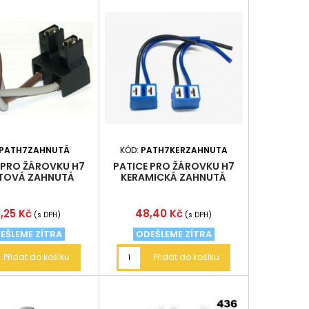
PATH7ZAHNUTÁ
KÓD:
PATH7KERZAHNUTA
 PRO ŽÁROVKU H7
PATICE PRO ŽÁROVKU H7
TOVÁ ZAHNUTÁ
KERAMICKÁ ZAHNUTÁ
BLISTR 2KS
ena
Cena
,25 Kč
48,40 Kč
(s DPH)
(s DPH)
EŠLEME ZÍTRA
ODEŠLEME ZÍTRA
Přidat do košíku
Přidat do košíku