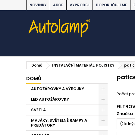
NOVINKY
AKCE
VÝPRODEJ
DOPORUČUJEME
Domů
INSTALAČNÍ MATERIÁL, POJISTKY
patic
patic
DOMŮ
AUTOŽÁROVKY A VÝBOJKY
Počet pro
LED AUTOŽÁROVKY
FILTRO
SVĚTLA
Značka
MAJÁKY, SVĚTELNÉ RAMPY A
(žádný f
PREDÁTORY