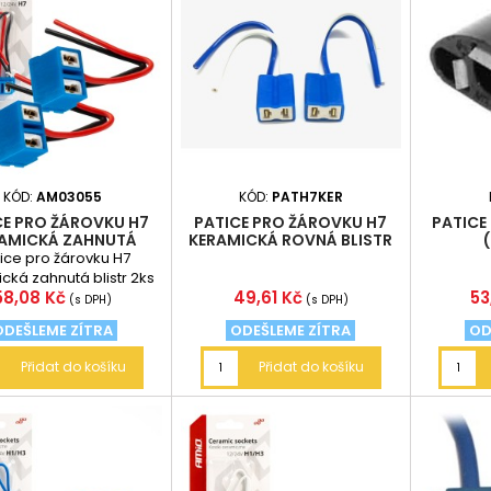
KÓD:
AM03055
KÓD:
PATH7KER
CE PRO ŽÁROVKU H7
PATICE PRO ŽÁROVKU H7
PATICE
AMICKÁ ZAHNUTÁ
KERAMICKÁ ROVNÁ BLISTR
STR 2KS AM03055
2KS
ice pro žárovku H7
cká zahnutá blistr 2ks
Cena
Cena
C
58,08 Kč
49,61 Kč
53
(s DPH)
(s DPH)
ODEŠLEME ZÍTRA
ODEŠLEME ZÍTRA
OD
Přidat do košíku
Přidat do košíku