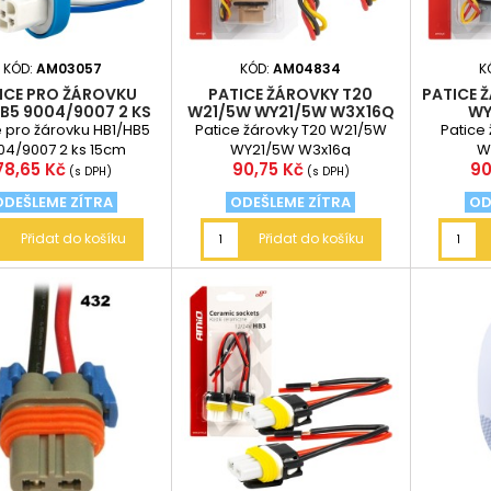
KÓD:
AM03057
KÓD:
AM04834
K
ICE PRO ŽÁROVKU
PATICE ŽÁROVKY T20
PATICE 
B5 9004/9007 2 KS
W21/5W WY21/5W W3X16Q
WY
15CM
e pro žárovku HB1/HB5
Patice žárovky T20 W21/5W
Patice
04/9007 2 ks 15cm
WY21/5W W3x16q
W
Cena
Cena
C
78,65 Kč
90,75 Kč
90
(s DPH)
(s DPH)
ODEŠLEME ZÍTRA
ODEŠLEME ZÍTRA
OD
Přidat do košíku
Přidat do košíku