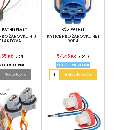
:
PATH13PLAST
KÓD:
PATHB1
 PRO ŽÁROVKU H13
PATICE PRO ŽÁROVKU HB1
PLASTOVÁ
9004
ena
Cena
,55 Kč
54,45 Kč
(s DPH)
(s DPH)
NEDOSTUPNÉ
ODEŠLEME ZÍTRA
Nedostupné
Přidat do košíku