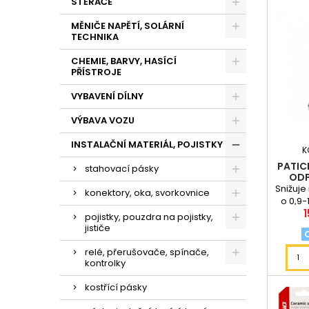
STĚRAČE
MĚNIČE NAPĚTÍ, SOLÁRNÍ
TECHNIKA
CHEMIE, BARVY, HASÍCÍ
PŘÍSTROJE
VYBAVENÍ DÍLNY
VÝBAVA VOZU
INSTALAČNÍ MATERIÁL, POJISTKY
K
PATIC
stahovací pásky
ODP
Snižuje
konektory, oka, svorkovnice
o 0,9-
1
životn
pojistky, pouzdra na pojistky,
jističe
relé, přerušovače, spínače,
kontrolky
kostřící pásky