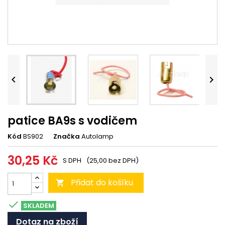


patice BA9s s vodičem
Kód
BS902
Značka
Autolamp
30,25 Kč
S DPH
(25,00 bez DPH)
Přidat do košíku


SKLADEM
Dotaz na zboží