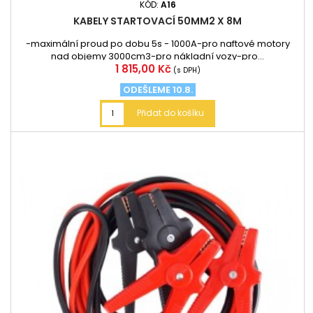
KÓD:
A16
KABELY STARTOVACÍ 50MM2 X 8M
-maximální proud po dobu 5s - 1000A-pro naftové motory
nad objemy 3000cm3-pro nákladní vozy-pro...
Cena
1 815,00 Kč
(s DPH)
ODEŠLEME 10.8.
Přidat do košíku