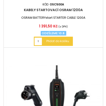
KÓD:
OSC500A
KABELY STARTOVACÍ OSRAM 1200A
OSRAM BATTERYstart STARTER CABLE 1200A
Cena
1 391,50 Kč
(s DPH)
ODEŠLEME 10.8.
Přidat do košíku