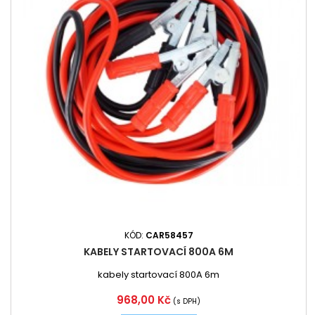
KÓD:
CAR58457
KABELY STARTOVACÍ 800A 6M
kabely startovací 800A 6m
Cena
968,00 Kč
(s DPH)