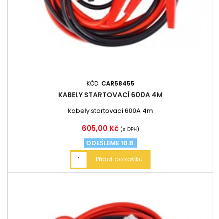
KÓD:
CAR58455
KABELY STARTOVACÍ 600A 4M
kabely startovací 600A 4m
Cena
605,00 Kč
(s DPH)
ODEŠLEME 10.8.
Přidat do košíku