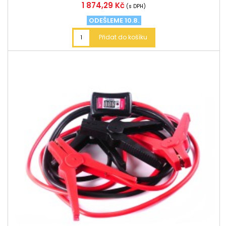
Cena
1 874,29 Kč
(s DPH)
ODEŠLEME 10.8.
Přidat do košíku