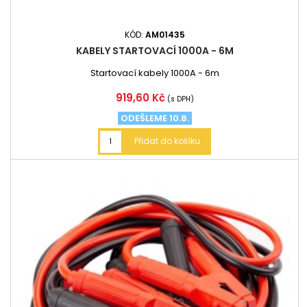
KÓD:
AM01435
KABELY STARTOVACÍ 1000A - 6M
Startovací kabely 1000A - 6m
Cena
919,60 Kč
(s DPH)
ODEŠLEME 10.8.
Přidat do košíku