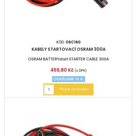
KÓD:
OSC160
KABELY STARTOVACÍ OSRAM 300A
OSRAM BATTERYstart STARTER CABLE 300A
Cena
459,80 Kč
(s DPH)
ODEŠLEME 10.8.
Přidat do košíku