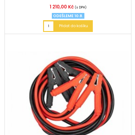
Cena
1 210,00 Kč
(s DPH)
ODEŠLEME 10.8.
Přidat do košíku