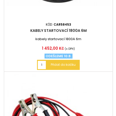
KÓD:
CAR58453
KABELY STARTOVACÍ 1800A 6M
kabely startovací 1800A 6m
Cena
1 452,00 Kč
(s DPH)
ODEŠLEME 10.8.
Přidat do košíku