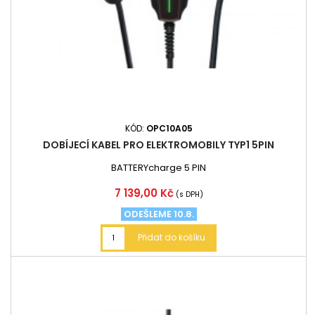
KÓD:
OPC10A05
DOBÍJECÍ KABEL PRO ELEKTROMOBILY TYP1 5PIN
BATTERYcharge 5 PIN
Cena
7 139,00 Kč
(s DPH)
ODEŠLEME 10.8.
Přidat do košíku