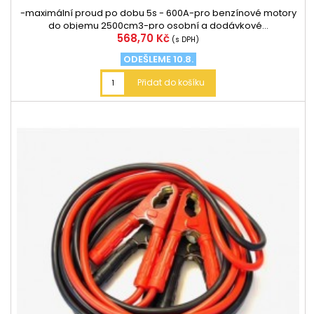
-maximální proud po dobu 5s - 600A-pro benzínové motory
do objemu 2500cm3-pro osobní a dodávkové...
Cena
568,70 Kč
(s DPH)
ODEŠLEME 10.8.
Přidat do košíku