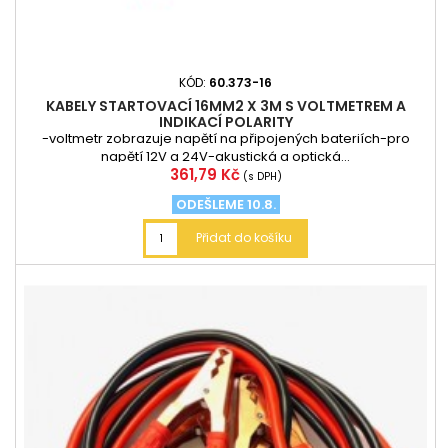
KÓD:
60.373-16
KABELY STARTOVACÍ 16MM2 X 3M S VOLTMETREM A
INDIKACÍ POLARITY
-voltmetr zobrazuje napětí na připojených bateriích-pro
napětí 12V a 24V-akustická a optická...
Cena
361,79 Kč
(s DPH)
ODEŠLEME 10.8.
Přidat do košíku