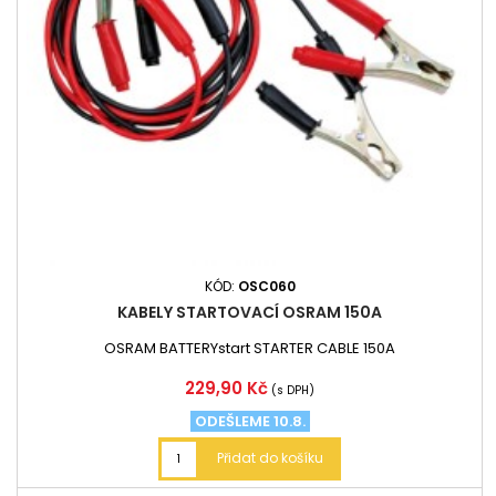
KÓD:
OSC060
KABELY STARTOVACÍ OSRAM 150A
OSRAM BATTERYstart STARTER CABLE 150A
Cena
229,90 Kč
(s DPH)
ODEŠLEME 10.8.
Přidat do košíku