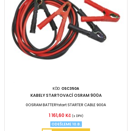
KÓD:
OSC350A
KABELY STARTOVACÍ OSRAM 900A
0OSRAM BATTERYstart STARTER CABLE 900A
Cena
1 161,60 Kč
(s DPH)
ODEŠLEME 10.8.