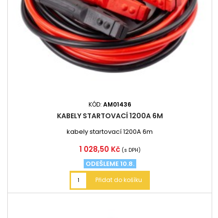
KÓD:
AM01436
KABELY STARTOVACÍ 1200A 6M
kabely startovací 1200A 6m
Cena
1 028,50 Kč
(s DPH)
ODEŠLEME 10.8.
Přidat do košíku