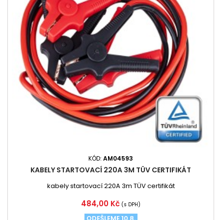
KÓD:
AM04593
KABELY STARTOVACÍ 220A 3M TÜV CERTIFIKÁT
kabely startovací 220A 3m TÜV certifikát
Cena
484,00 Kč
(s DPH)
ODEŠLEME 10.8.