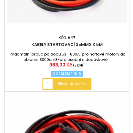
KÓD:
A47
KABELY STARTOVACÍ 35MM2 X 5M
-maximální proud po dobu 5s - 800A-pro naftové motory do
objemu 3000cm3-pro osobní a dodávkové...
Cena
968,00 Kč
(s DPH)
ODEŠLEME 10.8.
Přidat do košíku