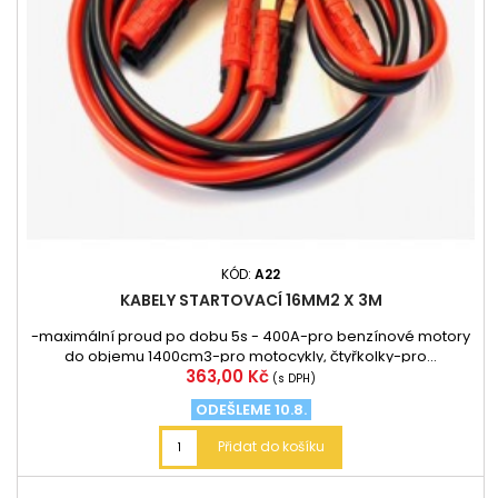
KÓD:
A22
KABELY STARTOVACÍ 16MM2 X 3M
-maximální proud po dobu 5s - 400A-pro benzínové motory
do objemu 1400cm3-pro motocykly, čtyřkolky-pro...
Cena
363,00 Kč
(s DPH)
ODEŠLEME 10.8.
Přidat do košíku