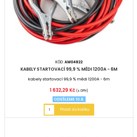
KÓD:
AM04822
KABELY STARTOVACÍ 99,9 % MĚDI 1200A - 6M
kabely startovací 99,9 % mědi 1200A - 6m
Cena
1 632,29 Kč
(s DPH)
ODEŠLEME 10.8.
Přidat do košíku