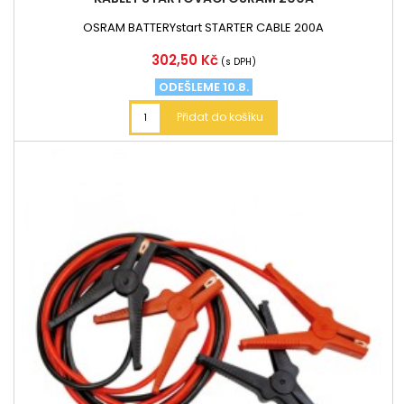
OSRAM BATTERYstart STARTER CABLE 200A
Cena
302,50 Kč
(s DPH)
ODEŠLEME 10.8.
Přidat do košíku