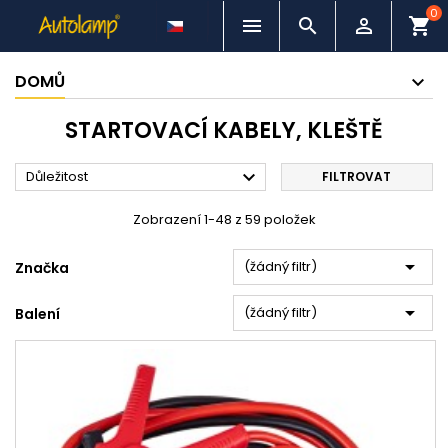
0



shopping_cart
DOMŮ
STARTOVACÍ KABELY, KLEŠTĚ

Důležitost
FILTROVAT
Zobrazení 1-48 z 59 položek

(žádný filtr)
Značka

(žádný filtr)
Balení