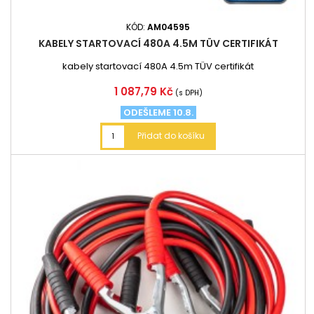
KÓD:
AM04595
KABELY STARTOVACÍ 480A 4.5M TÜV CERTIFIKÁT
kabely startovací 480A 4.5m TÜV certifikát
Cena
1 087,79 Kč
(s DPH)
ODEŠLEME 10.8.
Přidat do košíku