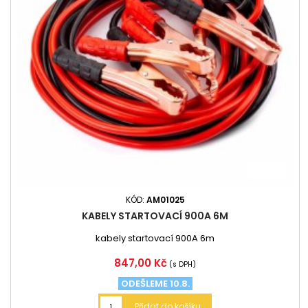
KÓD:
AM01025
KABELY STARTOVACÍ 900A 6M
kabely startovací 900A 6m
Cena
847,00 Kč
(s DPH)
ODEŠLEME 10.8.
Přidat do košíku