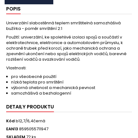
POPIS
Univerzální slabostěnná teplem smrštitelná samozhášivá
bužírka - poměr smrštění 2:1
Použití: univerzální, ke spolehlivé izolaci spojů a součástí v
elektrotechnice, elektronice a automobilovém průmyslu, k
ochraně trubek před korozí, jako mechanická ochrana a
zpevnění ukončení nebo spojů elektrických vodičů, barevné
rozlišení vodičů a svazkování vodičů.
Vlastnosti:
pro všeobecné použití
nízká teplota pro smrštění
výborná ohebnost a mechanická pevnost
samozhášivá a bezhalogenní
DETAILY PRODUKTU
Kód
b12,7/6,4černá
EAN13
8595055711947
SKLADEM
72 ks