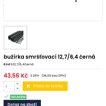
bužírka smršťovací 12,7/6,4 černá
Kód
b12,7/6,4černá
43,56 Kč
S DPH
(36,00 bez DPH)
Přidat do košíku


SKLADEM
Dotaz na zboží