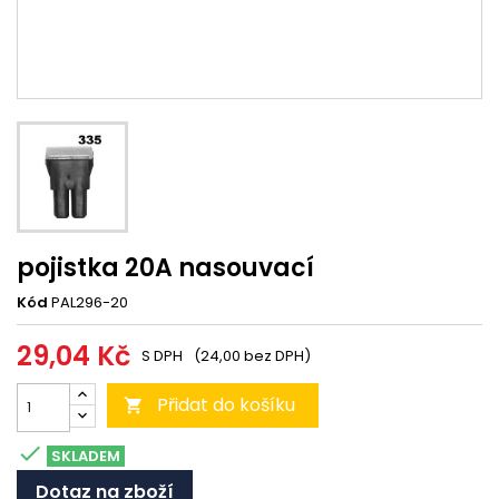
pojistka 20A nasouvací
Kód
PAL296-20
29,04 Kč
S DPH
(24,00 bez DPH)
Přidat do košíku


SKLADEM
Dotaz na zboží