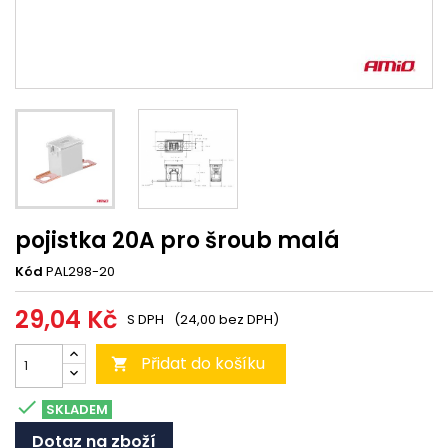
pojistka 20A pro šroub malá
Kód
PAL298-20
29,04 Kč
S DPH
(24,00 bez DPH)
Přidat do košíku


SKLADEM
Dotaz na zboží