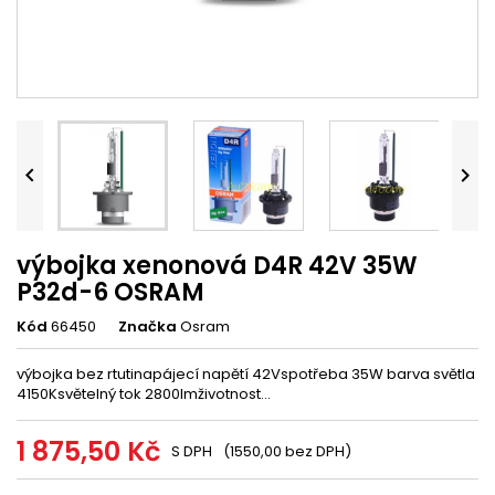


výbojka xenonová D4R 42V 35W
P32d-6 OSRAM
Kód
66450
Značka
Osram
výbojka bez rtutinapájecí napětí 42Vspotřeba 35W barva světla
4150Ksvětelný tok 2800lmživotnost...
1 875,50 Kč
S DPH
(1550,00 bez DPH)