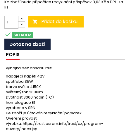
Ke zboží bude připočten recyklační příspěvek 3,03 Kč s DPH za
ks
Přidat do košíku


SKLADEM
Dotaz na zboží
POPIS
výbojka bez obsahu rtuti
napájecí napětí 42V
spotřeba 35W
barva světla 4150K
světelný tok 2800lm
životnost 3000 hodin (TC)
homologace E1
vyrobeno v SRN
Ke zboží je účtován recyklační poplatek.
Ověření pravosti
výrobku: https://trust.osram.info/trust/cz/program-
duvery/index.jsp