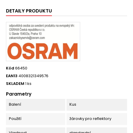
DETAILY PRODUKTU
Kód
66450
EAN13
4008321349576
SKLADEM
1 ks
Parametry
Balení
Kus
Použití
žárovky pro reflektory
Vlastnost
standardní