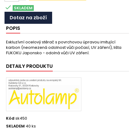

SKLADEM
Dotaz na zboží
POPIS
Exkluzívní ocelový stěrač s povrchovou úpravou imitující
karbon (neomezená odolnost vůči počasí, UV záření), lišta
FUKOKU Japonsko - odolná vůči UV záření.
DETAILY PRODUKTU
Kód
sk450
SKLADEM
40 ks