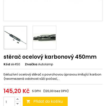
stěrač ocelový karbonový 450mm
Kód
sk450
Značka
Autolamp
Exkluzívní ocelový stěrač s povrchovou úpravou imitující karbon
(neomezená odolnost vůči počasí,...
145,20 Kč
S DPH
(120,00 bez DPH)
Přidat do košíku
