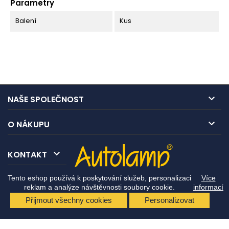
Parametry
Balení
Kus

NAŠE SPOLEČNOST

O NÁKUPU

KONTAKT
Tento eshop používá k poskytování služeb, personalizaci
Více
reklam a analýze návštěvnosti soubory cookie.
informací
Přijmout všechny cookies
Personalizovat
© Copyright 2026 Autolamp CZ s.r.o.. All Rights Reserved.