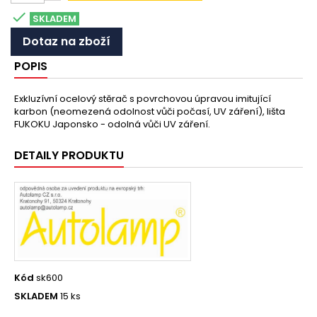

SKLADEM
Dotaz na zboží
POPIS
Exkluzívní ocelový stěrač s povrchovou úpravou imitující
karbon (neomezená odolnost vůči počasí, UV záření), lišta
FUKOKU Japonsko - odolná vůči UV záření.
DETAILY PRODUKTU
Kód
sk600
SKLADEM
15 ks