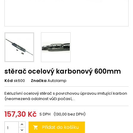
stěrač ocelový karbonový 600mm
Kód
sk600
Značka
Autolamp
Exkluzívní ocelový stěrač s povrchovou úpravou imitující karbon
(neomezená odolnost vůči počasí,...
157,30 Kč
S DPH
(130,00 bez DPH)
Přidat do košíku
