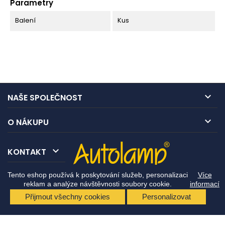
Parametry
Balení
Kus

NAŠE SPOLEČNOST

O NÁKUPU

KONTAKT
Tento eshop používá k poskytování služeb, personalizaci
Více
reklam a analýze návštěvnosti soubory cookie.
informací
Přijmout všechny cookies
Personalizovat
© Copyright 2026 Autolamp CZ s.r.o.. All Rights Reserved.