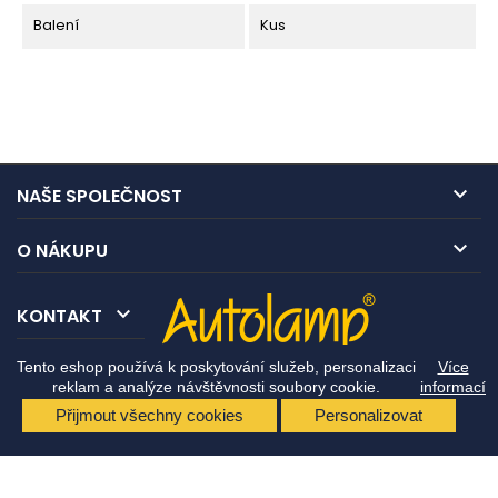
Balení
Kus

NAŠE SPOLEČNOST

O NÁKUPU

KONTAKT
Tento eshop používá k poskytování služeb, personalizaci
Více
reklam a analýze návštěvnosti soubory cookie.
informací
Přijmout všechny cookies
Personalizovat
© Copyright 2026 Autolamp CZ s.r.o.. All Rights Reserved.