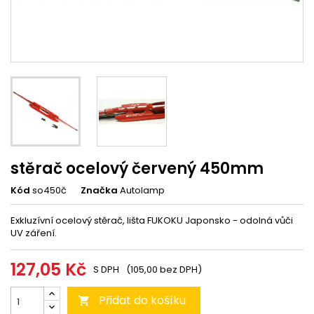
stěrač ocelový červený 450mm
Kód
so450č
Značka
Autolamp
Exkluzívní ocelový stěrač, lišta FUKOKU Japonsko - odolná vůči
UV záření.
127,05 Kč
S DPH
(105,00 bez DPH)
Přidat do košíku
