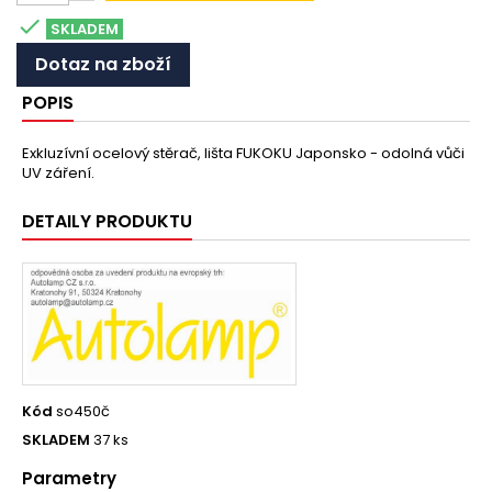

SKLADEM
Dotaz na zboží
POPIS
Exkluzívní ocelový stěrač, lišta FUKOKU Japonsko - odolná vůči
UV záření.
DETAILY PRODUKTU
Kód
so450č
SKLADEM
37 ks
Parametry