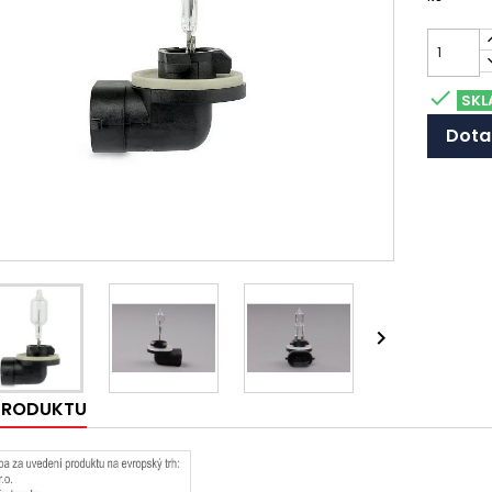

SKL
Dota

 PRODUKTU