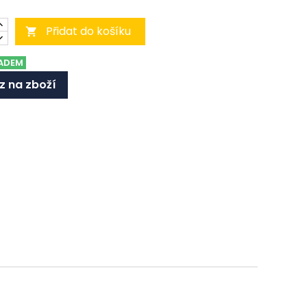
Přidat do košíku

ADEM
z na zboží