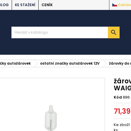
BLOG
KE STAŽENÍ
CENÍK
Češtin

ačky autožárovek
ostatní značky autožárovek 12V
žárovky do 
žáro
WAIG
Kód
886
71,39
Ke zboží
ks