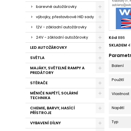
barevné autožárovky
výbojky, přestavbové HID sady
12V - základní autožárovky
24V - základní autožárovky
Kód
886
SKLADEM
4
LED AUTOŽÁROVKY
Paramet
SVĚTLA
Balení
MAJÁKY, SVĚTELNÉ RAMPY A
PREDÁTORY
Použití
STĚRAČE
MĚNIČE NAPĚTÍ, SOLÁRNÍ
Vlastnost
TECHNIKA
Napětí
CHEMIE, BARVY, HASÍCÍ
PŘÍSTROJE
Typ
VYBAVENÍ DÍLNY