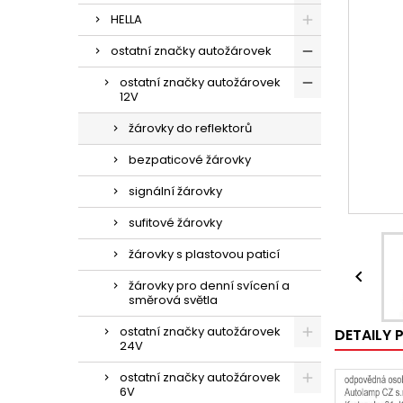
HELLA
ostatní značky autožárovek
ostatní značky autožárovek
12V
žárovky do reflektorů
bezpaticové žárovky
signální žárovky
sufitové žárovky
žárovky s plastovou paticí

žárovky pro denní svícení a
směrová světla
ostatní značky autožárovek
DETAILY
24V
ostatní značky autožárovek
6V