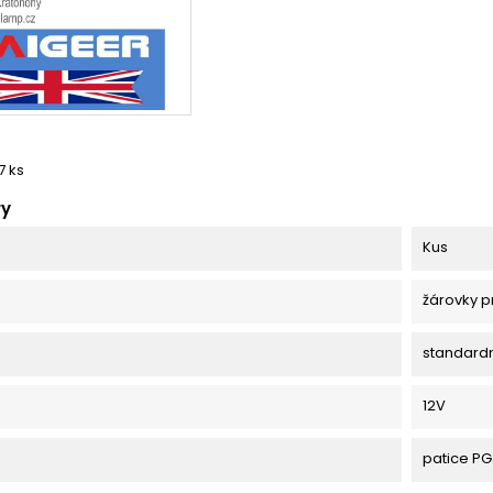
7 ks
ry
Kus
žárovky p
standard
12V
patice PG