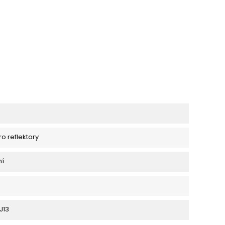
ro reflektory
ní
J13