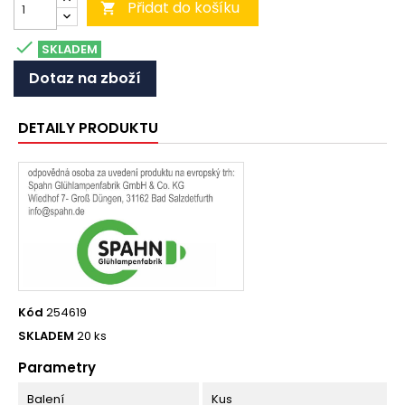
Přidat do košíku


SKLADEM
Dotaz na zboží
DETAILY PRODUKTU
Kód
254619
SKLADEM
20 ks
Parametry
Balení
Kus