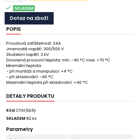

SKLADEM
Dotaz na zboží
POPIS
Proudová zatížitelnost: 24A
Jmenovité napětí: 300/500 V
Zkušební napětí: 2 kV
Dovolená provozní teplota: min. -40 °C max. +70 °C
Minimální teplota
- při montáži a manipulaci: +4 °C
- při skladování: -40 °C
Maximální teplota při skladování: +40 °C
DETAILY PRODUKTU
Kód
CYA1,5bílý
SKLADEM
82 ks
Parametry