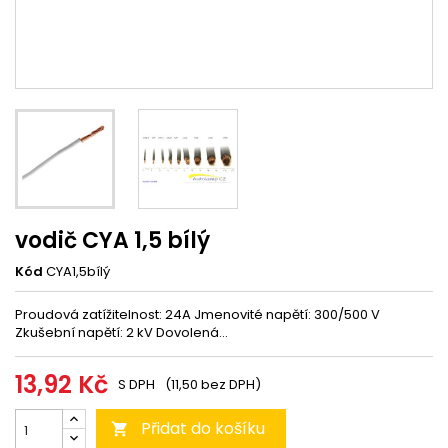
vodič CYA 1,5 bílý
Kód
CYA1,5bílý
Proudová zatížitelnost: 24A Jmenovité napětí: 300/500 V
Zkušební napětí: 2 kV Dovolená...
13,92 Kč
S DPH
(11,50 bez DPH)
Přidat do košíku
