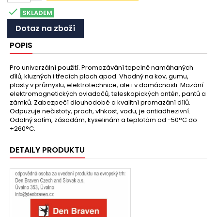

SKLADEM
Dotaz na zboží
POPIS
Pro univerzální použití. Promazávání tepelně namáhaných
dílů, kluzných i třecích ploch apod. Vhodný na kov, gumu,
plasty v průmyslu, elektrotechnice, ale i v domácnosti. Mazání
elektromagnetických ovladačů, teleskopických antén, pantů a
zámků. Zabezpečí dlouhodobé a kvalitní promazání dílů.
Odpuzuje nečistoty, prach, vlhkost, vodu, je antiadhezivní.
Odolný solím, zásadám, kyselinám a teplotám od -50°C do
+260°C.
DETAILY PRODUKTU