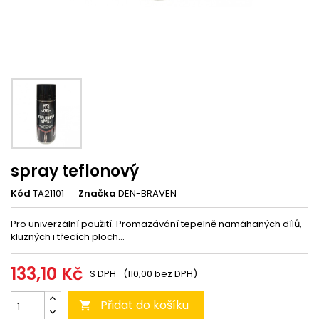
spray teflonový
Kód
TA21101
Značka
DEN-BRAVEN
Pro univerzální použití. Promazávání tepelně namáhaných dílů,
kluzných i třecích ploch...
133,10 Kč
S DPH
(110,00 bez DPH)
Přidat do košíku
