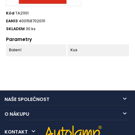
Kód
TA21101
EAN13
4001587020111
SKLADEM
30 ks
Parametry
Balení
Kus

NAŠE SPOLEČNOST

O NÁKUPU

KONTAKT