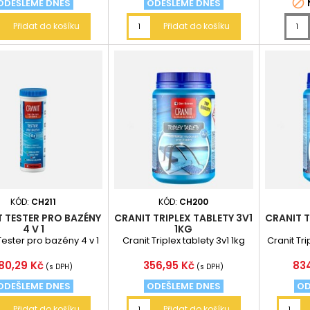

ODEŠLEME DNES
ODEŠLEME DNES
Přidat do košíku
Přidat do košíku
KÓD:
CH211
KÓD:
CH200
 TESTER PRO BAZÉNY
CRANIT TRIPLEX TABLETY 3V1
CRANIT T
4 V 1
1KG
Tester pro bazény 4 v 1
Cranit Triplex tablety 3v1 1kg
Cranit Tri
Cena
Cena
Ce
80,29 Kč
356,95 Kč
83
(s DPH)
(s DPH)
ODEŠLEME DNES
ODEŠLEME DNES
OD
Přidat do košíku
Přidat do košíku