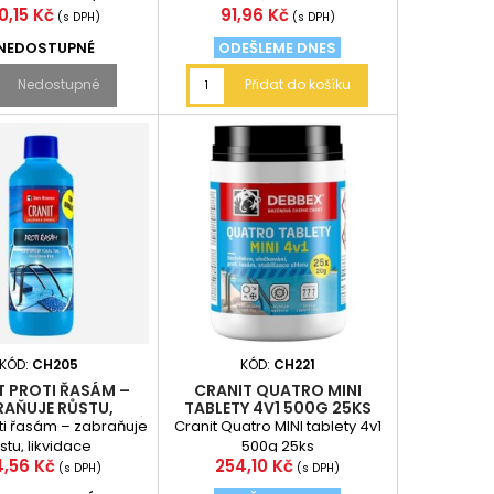
na
Cena
0,15 Kč
91,96 Kč
(s DPH)
(s DPH)
NEDOSTUPNÉ
ODEŠLEME DNES
Nedostupné
Přidat do košíku
KÓD:
CH205
KÓD:
CH221
T PROTI ŘASÁM –
CRANIT QUATRO MINI
RAŇUJE RŮSTU,
TABLETY 4V1 500G 25KS
CE (POUZE OSOBNÍ
oti řasám – zabraňuje
Cranit Quatro MINI tablety 4v1
ODBĚR)
stu, likvidace
500g 25ks
na
Cena
4,56 Kč
254,10 Kč
(s DPH)
(s DPH)