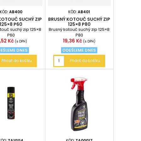
KÓD:
AB400
KÓD:
AB401
KOTOUČ SUCHÝ ZIP
BRUSNÝ KOTOUČ SUCHÝ ZIP
125×8 P60
125×8 P80
touč suchý zip 125×8
Brusný kotouč suchý zip 125×8
P60
P80
ena
Cena
,52 Kč
19,36 Kč
(s DPH)
(s DPH)
EŠLEME DNES
ODEŠLEME DNES
Přidat do košíku
Přidat do košíku
KÓD:
TA10114
KÓD:
TA00017