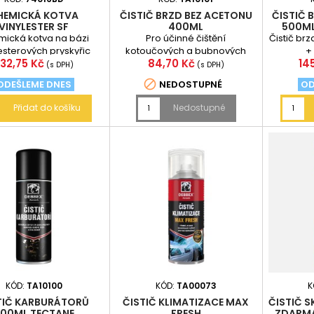
HEMICKÁ KOTVA
ČISTIČ BRZD BEZ ACETONU
ČISTIČ 
VINYLESTER SF
400ML
500ML
ická kotva na bázi
Pro účinné čištění
Čistič br
esterových pryskyřic
kotoučových a bubnových
+
Cena
Cena
Ce
32,75 Kč
84,70 Kč
14
brzd, obložení, brzdových
(s DPH)
(s DPH)
válců a pouzdra,...

ODEŠLEME DNES
NEDOSTUPNÉ
OD
Přidat do košíku
Nedostupné
KÓD:
TA10100
KÓD:
TA00073
K
TIČ KARBURÁTORŮ
ČISTIČ KLIMATIZACE MAX
ČISTIČ S
00ML TECTANE
FRESH
ZDARMA