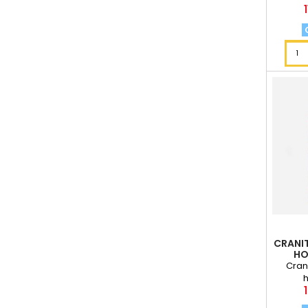
CRANIT
HO
Crani
h