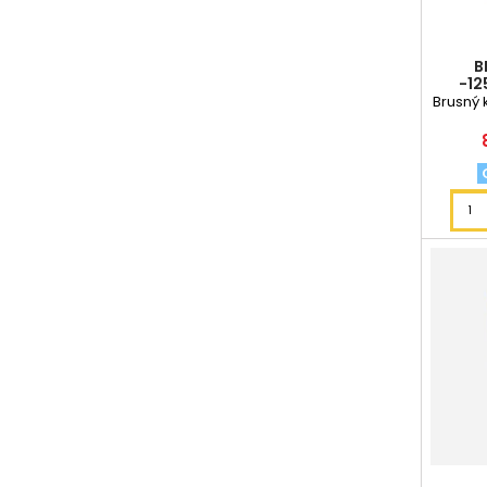
B
-12
Brusný 