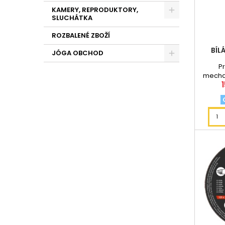
KAMERY, REPRODUKTORY,
SLUCHÁTKA
ROZBALENÉ ZBOŽÍ
BÍL
JÓGA OBCHOD
Pr
mecha
jso
pá