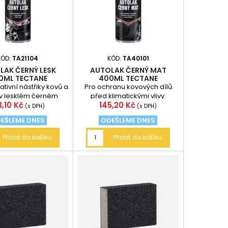
KÓD:
TA21104
KÓD:
TA40101
LAK ČERNÝ LESK
AUTOLAK ČERNÝ MAT
0ML TECTANE
400ML TECTANE
tivní nástřiky kovů a
Pro ochranu kovových dílů
 v lesklém černém
před klimatickými vlivy.
ena
Cena
3,10 Kč
145,20 Kč
nu. Nástřik chrání
Vhodný ke sportovnímu
(s DPH)
(s DPH)
povrchy...
tónování osobních...
EŠLEME DNES
ODEŠLEME DNES
Přidat do košíku
Přidat do košíku