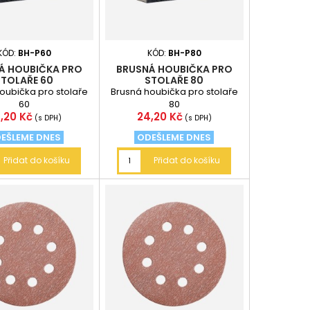
KÓD:
BH-P60
KÓD:
BH-P80
Á HOUBIČKA PRO
BRUSNÁ HOUBIČKA PRO
STOLAŘE 60
STOLAŘE 80
oubička pro stolaře
Brusná houbička pro stolaře
60
80
ena
Cena
,20 Kč
24,20 Kč
(s DPH)
(s DPH)
EŠLEME DNES
ODEŠLEME DNES
Přidat do košíku
Přidat do košíku