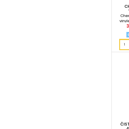
C
Chem
vinyl
3
ČIS
4