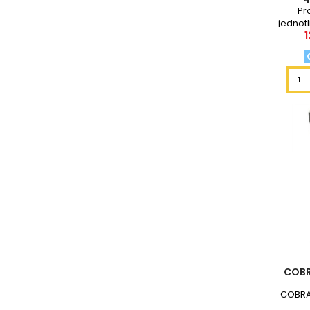
Pr
jednotl
1
ale i j
COBR
COBRA 