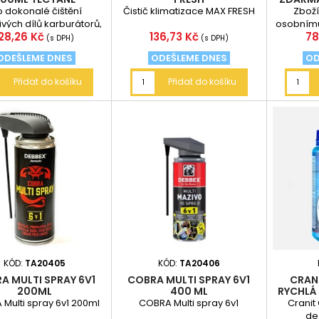
o dokonalé čištění
Čistič klimatizace MAX FRESH
Zboží
ivých dílů karburátorů,
osobnímu
Cena
Cena
C
28,26 Kč
136,73 Kč
78
ako celku. Lze využít pro
čelních
(s DPH)
(s DPH)
čištění...
ske
ODEŠLEME DNES
ODEŠLEME DNES
OD
Přidat do košíku
Přidat do košíku
KÓD:
TA20405
KÓD:
TA20406
A MULTI SPRAY 6V1
COBRA MULTI SPRAY 6V1
CRAN
200ML
400 ML
RYCHLÁ
Multi spray 6v1 200ml
COBRA Multi spray 6v1
Cranit 
de