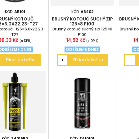
KÓD:
AB101
KÓD:
AB402
RUSNÝ KOTOUČ
BRUSNÝ KOTOUČ SUCHÝ ZIP
BRUSNÝ 
5×6.0X22.23-T27
125×8 P100
kotouč -125×6.0x22.23-
Brusný kotouč suchý zip 125×8
Brusný ko
T27
P100
Cena
Cena
C
88,33 Kč
14,52 Kč
14
(s DPH)
(s DPH)
ODEŠLEME DNES
ODEŠLEME DNES
OD
Přidat do košíku
Přidat do košíku
KÓD:
74016BD
KÓD:
TA10101