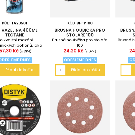
KÓD:
TA20501
KÓD:
BH-P100
Á VAZELINA 400ML
BRUSNÁ HOUBIČKA PRO
BRUSN
TECTANE
STOLAŘE 100
o kvalitní mazání
Brusná houbička pro stolaře
Brusná h
nických pohonů, jako
100
Cena
Cena
C
157,30 Kč
24,20 Kč
24
u ozubené převody,
(s DPH)
(s DPH)
kové mechanismy,
ODEŠLEME DNES
ODEŠLEME DNES
OD
řetězové...
Přidat do košíku
Přidat do košíku