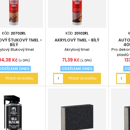
KÓD:
20702RL
KÓD:
20102RL
OVÝ ŠTUKOVÝ TMEL -
AKRYLOVÝ TMEL - BÍLÝ
AUTO
BÍLÝ
40
ylový štukový tmel
Akrylový tmel
Pro dekora
plastů
Cena
Cena
C
94,38 Kč
71,39 Kč
13
odstí
(s DPH)
(s DPH)
ODEŠLEME DNES
ODEŠLEME DNES
OD
Přidat do košíku
Přidat do košíku