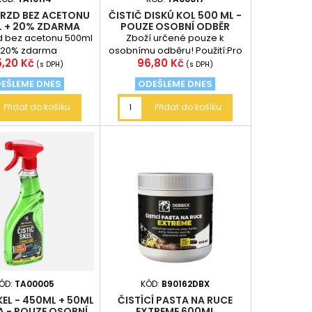
BRZD BEZ ACETONU
ČISTIČ DISKŮ KOL 500 ML -
 + 20% ZDARMA
POUZE OSOBNÍ ODBĚR
zd bez acetonu 500ml
Zboží určené pouze k
 20% zdarma
osobnímu odběru! Použití:Pro
na
Cena
5,20 Kč
96,80 Kč
čistění disků kol a plastových
(s DPH)
(s DPH)
poklic.Vrací...
EŠLEME DNES
ODEŠLEME DNES
Přidat do košíku
Přidat do košíku
ÓD:
TA00005
KÓD:
B90162DBX
KEL - 450ML + 50ML
ČISTÍCÍ PASTA NA RUCE
 - POUZE OSOBNÍ
EXTREME 600ML