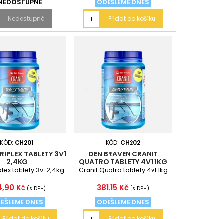
NEDOSTUPNÉ
ODEŠLEME DNES
Nedostupné
Přidat do košíku
KÓD:
CH201
KÓD:
CH202
RIPLEX TABLETY 3V1
DEN BRAVEN CRANIT
2,4KG
QUATRO TABLETY 4V1 1KG
plex tablety 3v1 2,4kg
Cranit Quatro tablety 4v1 1kg
na
Cena
4,90 Kč
381,15 Kč
(s DPH)
(s DPH)
EŠLEME DNES
ODEŠLEME DNES
Přidat do košíku
Přidat do košíku