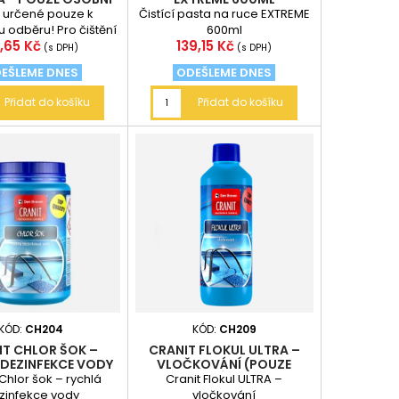
ODBĚR
 určené pouze k
Čistící pasta na ruce EXTREME
 odběru! Pro čištění
600ml
ena
Cena
,65 Kč
139,15 Kč
, bočních a zadních
(s DPH)
(s DPH)
l automobilů,...
EŠLEME DNES
ODEŠLEME DNES
Přidat do košíku
Přidat do košíku
KÓD:
CH204
KÓD:
CH209
IT CHLOR ŠOK –
CRANIT FLOKUL ULTRA –
 DEZINFEKCE VODY
VLOČKOVÁNÍ (POUZE
OSOBNÍ ODBĚR)
Chlor šok – rychlá
Cranit Flokul ULTRA –
zinfekce vody
vločkování