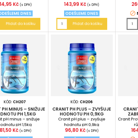
Cena
Cena
Ce
114,95 Kč
143,99 Kč
26
(s DPH)
(s DPH)

ODEŠLEME DNES
ODEŠLEME DNES
Přidat do košíku
Přidat do košíku
KÓD:
CH207
KÓD:
CH206
 PH MINUS – SNIŽUJE
CRANIT PH PLUS – ZVYŠUJE
CRANI
DNOTU PH 1,5KG
HODNOTU PH 0,9KG
ZAB
LIKVIDA
t pH minus – snižuje
Cranit pH plus – zvyšuje
Cranit Pr
odnotu pH 1,5kg
hodnotu pH 0,9kg
rů
Cena
Cena
Ce
181,50 Kč
96,80 Kč
16
(s DPH)
(s DPH)