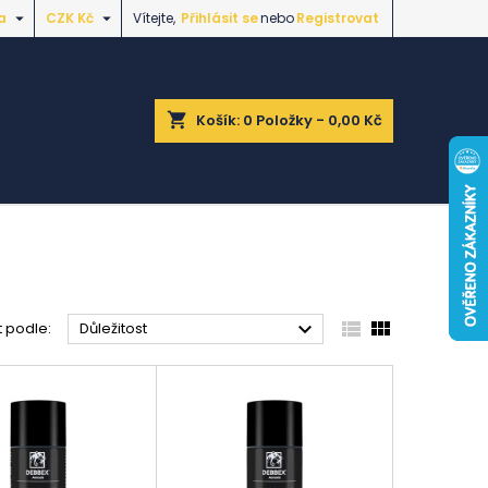


a
CZK Kč
Vítejte,
Přihlásit se
nebo
Registrovat
shopping_cart
Košík:
0
Položky - 0,00 Kč



t podle:
Důležitost