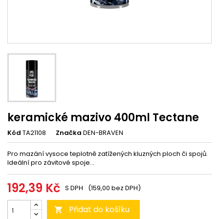
keramické mazivo 400ml Tectane
Kód
TA21108
Značka
DEN-BRAVEN
Pro mazání vysoce teplotně zatížených kluzných ploch či spojů.
Ideální pro závitové spoje...
192,39 Kč
S DPH
(159,00 bez DPH)
Přidat do košíku
