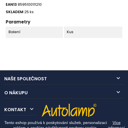
EAN13
8595100111210
SKLADEM
25 ks
Parametry
Balení
Kus

NAŠE SPOLEČNOST

O NÁKUPU

KONTAKT
Tento eshop používá k poskytování služeb, personalizaci
Více
reklam a analýze návštěvnosti soubory cookie.
informací