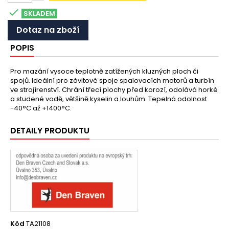

SKLADEM
Dotaz na zboží
POPIS
Pro mazání vysoce teplotně zatížených kluzných ploch či
spojů. Ideální pro závitové spoje spalovacích motorů a turbín
ve strojírenství. Chrání třecí plochy před korozí, odolává horké
a studené vodě, většině kyselin a louhům. Tepelná odolnost
-40°C až +1400°C.
DETAILY PRODUKTU
Kód
TA21108