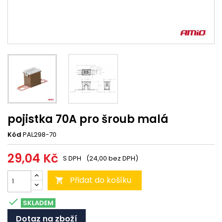
pojistka 70A pro šroub malá
Kód
PAL298-70
29,04 Kč
S DPH
(24,00 bez DPH)
Přidat do košíku


SKLADEM
Dotaz na zboží